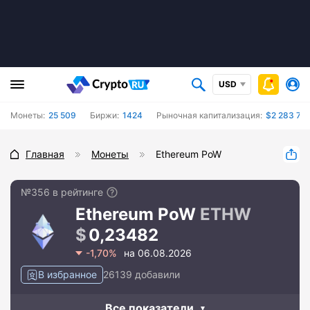
USD
Монеты:
25 509
Биржи:
1424
Рыночная капитализация:
$2 283 73
Главная
Монеты
Ethereum PoW
№356 в рейтинге
Ethereum PoW
ETHW
0,23482
-1,70%
на 06.08.2026
В избранное
26139 добавили
Все показатели