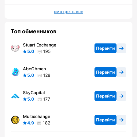
смотреть все
Топ обменников
Stuart Exchange
Перейти
5.0
195
AbcObmen
Перейти
5.0
128
SkyCapital
Перейти
5.0
177
Multixchange
Перейти
4.9
182