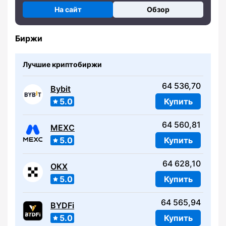
На сайт
Обзор
Биржи
Лучшие криптобиржи
64 536,70
Bybit
5.0
Купить
64 560,81
MEXC
5.0
Купить
64 628,10
OKX
5.0
Купить
64 565,94
BYDFi
5.0
Купить