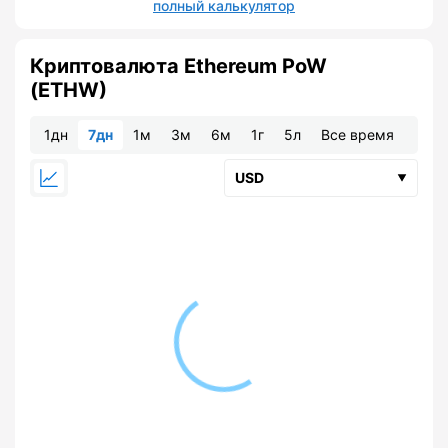
полный калькулятор
Криптовалюта Ethereum PoW
(ETHW)
1дн
7дн
1м
3м
6м
1г
5л
Все время