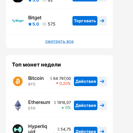
Bitget
Торговать
5.0
575
смотреть все
Топ монет недели
Bitcoin
64 797,00
Действия
0,20
BTC
Ethereum
1916,07
Действия
0
ETH
Hyperliq
54,75
uid
Действия