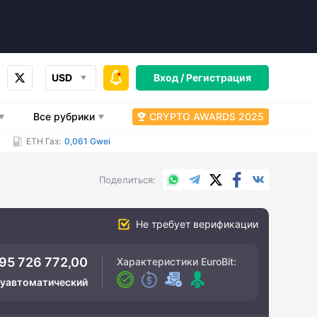
USD
Вход /
Регистрация
Все рубрики
CRYPTO AWARDS 2025
ETH Газ:
0,061 Gwei
WhatsApp
Telegram
X.com
Facebook
Вконтакт
Поделиться
Не требует верификации
95 726 772,00
Характеристики
EuroBit
:
луавтоматический