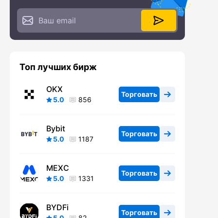
Топ лучших бирж
OKX
Торговать
5.0
856
Bybit
Торговать
5.0
1187
MEXC
Торговать
5.0
1331
BYDFi
Торговать
5.0
82