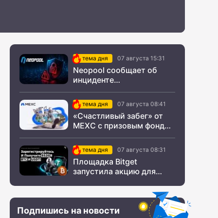
тема дня
07 августа 15:31
Neopool сообщает об
инциденте
информационной
безопасности
тема дня
07 августа 08:41
«Счастливый забег» от
MEXC с призовым фондом
$200 000
тема дня
07 августа 08:31
Площадка Bitget
запустила акцию для
новых пользователей из
СНГ
Подпишись на новости