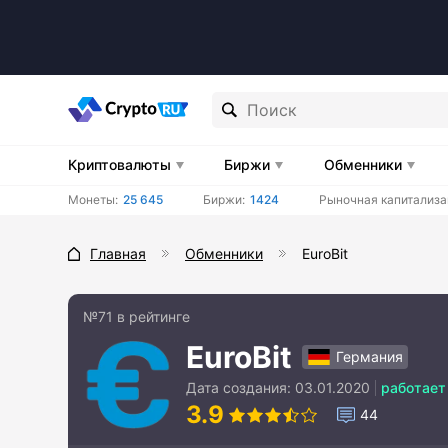
Криптовалюты
Биржи
Обменники
Монеты:
25 645
Биржи:
1424
Рыночная капитализа
Главная
Обменники
EuroBit
№71 в рейтинге
EuroBit
Германия
Дата создания:
03.01.2020
работает
3.9
44