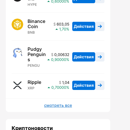
0,60000
HYPE
Binance
603,05
Coin
Действия
1,70
BNB
Pudgy
Penguin
0,00632
Действия
s
0,90000
PENGU
Ripple
1,04
Действия
0,70000
XRP
смотреть все
Криптоновости