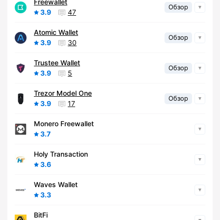
Freewallet
Обзор
3.9
47
Atomic Wallet
Обзор
3.9
30
Trustee Wallet
Обзор
3.9
5
Trezor Model One
Обзор
3.9
17
Monero Freewallet
3.7
Holy Transaction
3.6
Waves Wallet
3.3
BitFi