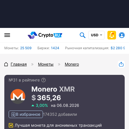
USD
Монеты:
25 509
Биржи:
1424
Рыночная капитализация:
$2 280 927
Главная
Монеты
Monero
№31 в рейтинге
Monero
XMR
365,26
3,00%
на 06.08.2026
В избранное
174352 добавили
Лучшая монета для анонимных транзакций