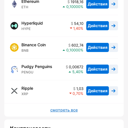
Ethereum
1918,16
Действия
0,10000
ETH
Hyperliquid
54,10
Действия
1,40
HYPE
Binance Coin
602,74
Действия
0,10000
BNB
Pudgy Penguins
0,00672
Действия
5,40
PENGU
Ripple
1,03
Действия
0,70
XRP
смотреть все