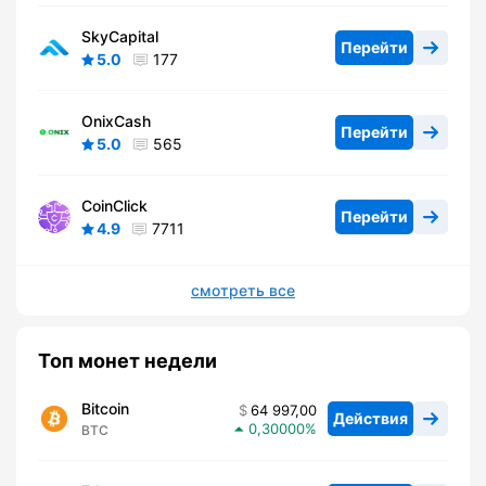
SkyCapital
Перейти
5.0
177
OnixCash
Перейти
5.0
565
CoinClick
Перейти
4.9
7711
смотреть все
Топ монет недели
Bitcoin
64 997,00
Действия
0,30000
BTC