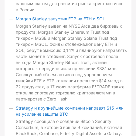
важным шагом для развития рынка криптоактивов
в России.
Morgan Stanley запустил ETP на ETH и SOL
Morgan Stanley вывел на NYSE Arca два биржевых
продукта: Morgan Stanley Ethereum Trust под
тикером MSSE и Morgan Stanley Solana Trust под
тикером MSOL. Фонды отслеживают цену ETH и
SOL, берут комиссию 0,14% и планируют направлять
часть монет в стейкинг. Запуск состоялся после
выхода Morgan Stanley Bitcoin Trust, активы
которого к середине июля превысили $381 млн.
Совокупный объем активов под управлением
линейки ETF и ETP компании превысил $14 млрд в
22 продуктах, а 17 июля платформа E*TRADE также
открыла спотовую торговлю криптовалютами в
партнерстве с Zero Hash.
Strategy и крупнейшие компании направят $15 млн
на усиление защиты BTC
Strategy сообщила о создании Bitcoin Security
Consortium, в который вошли 9 компаний, включая
BlackRock, Coinbase, Fidelity Digital Assets и Galaxy.