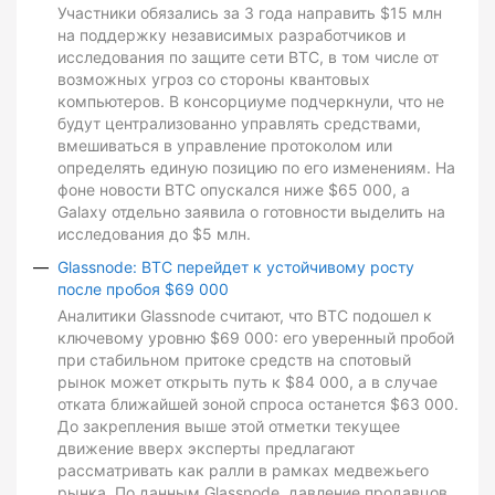
Участники обязались за 3 года направить $15 млн
на поддержку независимых разработчиков и
исследования по защите сети BTC, в том числе от
возможных угроз со стороны квантовых
компьютеров. В консорциуме подчеркнули, что не
будут централизованно управлять средствами,
вмешиваться в управление протоколом или
определять единую позицию по его изменениям. На
фоне новости BTC опускался ниже $65 000, а
Galaxy отдельно заявила о готовности выделить на
исследования до $5 млн.
Glassnode: BTC перейдет к устойчивому росту
после пробоя $69 000
Аналитики Glassnode считают, что BTC подошел к
ключевому уровню $69 000: его уверенный пробой
при стабильном притоке средств на спотовый
рынок может открыть путь к $84 000, а в случае
отката ближайшей зоной спроса останется $63 000.
До закрепления выше этой отметки текущее
движение вверх эксперты предлагают
рассматривать как ралли в рамках медвежьего
рынка. По данным Glassnode, давление продавцов