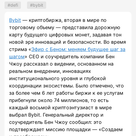
defi
bybit
Bybit
— криптобиржа, вторая в мире по
торговому объему — представила дорожную
карту будущего цифровых монет, задавая тон
новой эре инноваций и безопасности. Во время
стрима «
Эфир с Беном: меняем будущее шаг за
шагом
» CEO и соучредитель компании Бен
Чжоу рассказал о видении, основанном на
реальном внедрении, инновациях
институционального уровня и глубокой
координации экосистемы. Было отмечено, что
за более чем 6 лет работы биржи к ее услугам
прибегнули около 74 миллионов, то есть
каждый восьмой криптоэнтузиаст в мире
выбрал Bybit. Генеральный директор и
соучредитель Бен Чжоу сообщил: это
подтверждает миссию площадки — «Создаем