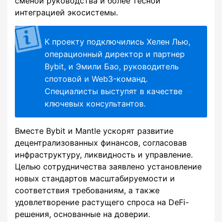
сменой руководства и более тесной
интеграцией экосистемы.
К проекту подключились Хелен Лью,
операционный директор и партнер
Bybit, и Эмили Бао, руководитель
спотовой и Web3-команд.
Специалисты выступят в качестве
ключевых консультантов.
Вместе Bybit и Mantle ускорят развитие
децентрализованных финансов, согласовав
инфраструктуру, ликвидность и управление.
Целью сотрудничества заявлено установление
новых стандартов масштабируемости и
соответствия требованиям, а также
удовлетворение растущего спроса на DeFi-
решения, основанные на доверии.