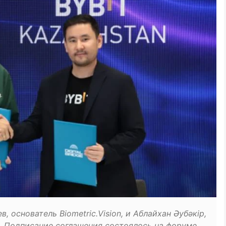
, основатель Biometric.Vision, и Аблайхан Әубәкір,
n. Подписание соглашения состоялось на форуме