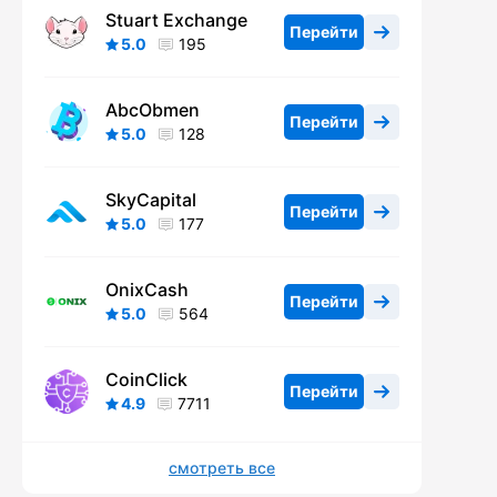
Stuart Exchange
Перейти
5.0
195
AbcObmen
Перейти
5.0
128
SkyCapital
Перейти
5.0
177
OnixCash
Перейти
5.0
564
CoinClick
Перейти
4.9
7711
смотреть все