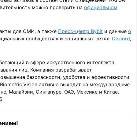
твительность можно проверить на
официальном
акты для СМИ, а также
Пресс-центр Bybit
и данные
о
фициальных сообществах и социальных сетях:
Discord
,
работающий в сфере искусственного интеллекта,
авания лиц. Компания разрабатывает
повышение безопасности, удобства и эффективности
 Biometric.Vision активно выходит на международные
е, Малайзии, Сингапуре, ОАЭ, Мексике и Китае.
5
ением!