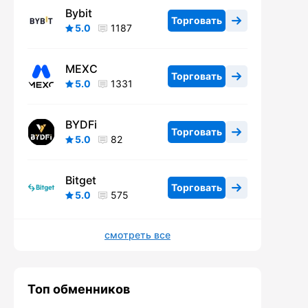
Bybit
Торговать
5.0
1187
MEXC
Торговать
5.0
1331
BYDFi
Торговать
5.0
82
Bitget
Торговать
5.0
575
смотреть все
Топ обменников