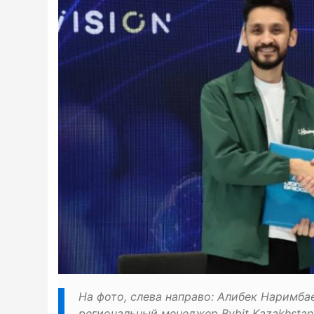
На фото, слева направо: Алибек Наримбаев
региональный менеджер Bybit Kazakhsta