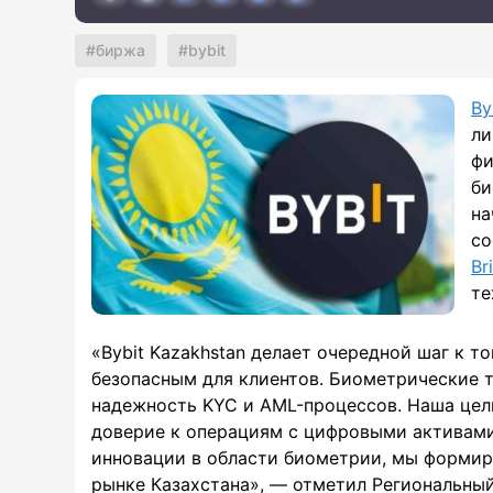
биржа
bybit
By
ли
фи
би
на
со
Br
те
«Bybit Kazakhstan делает очередной шаг к т
безопасным для клиентов. Биометрические 
надежность KYC и AML-процессов. Наша цел
доверие к операциям с цифровыми активами
инновации в области биометрии, мы формир
рынке Казахстана», — отметил Региональный