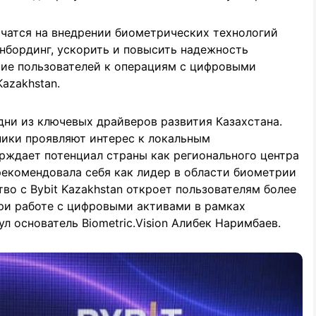
чатся на внедрении биометрических технологий
онбординг, ускорить и повысить надежность
рие пользователей к операциям с цифровыми
azakhstan.
ни из ключевых драйверов развития Казахстана.
ики проявляют интерес к локальным
рждает потенциал страны как регионального центра
арекомендовала себя как лидер в области биометрии
тво с Bybit Kazakhstan откроет пользователям более
при работе с цифровыми активами в рамках
л основатель Biometric.Vision Алибек Наримбаев.