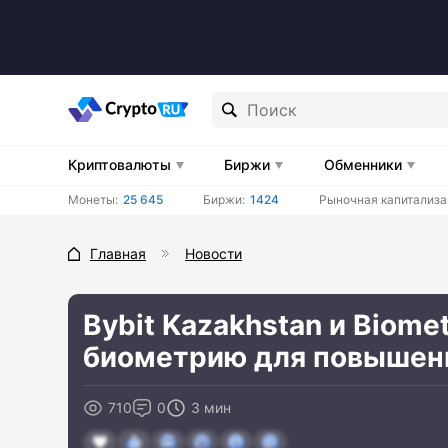
Криптовалюты
Биржи
Обменники
Монеты:
25 645
Биржи:
1424
Рыночная капитализа
Главная
Новости
Bybit Kazakhstan и Biome
биометрию для повышени
710
0
3 мин