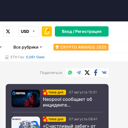
USD
Вход /
Регистрация
Все рубрики
CRYPTO AWARDS 2025
ETH Газ:
0,061 Gwei
WhatsApp
Telegram
X.com
Facebook
Вконтакт
Поделиться
тема дня
07 августа 15:31
Neopool сообщает об
инциденте
информационной
безопасности
тема дня
07 августа 08:41
«Счастливый забег» от