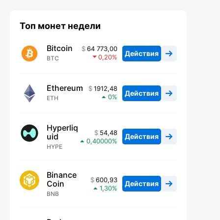
Топ монет недели
Bitcoin
64 773,00
Действия
0,20
BTC
Ethereum
1912,48
Действия
0
ETH
Hyperliq
54,48
uid
Действия
0,40000
HYPE
Binance
600,93
Coin
Действия
1,30
BNB