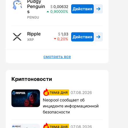
Pudgy
Penguin
0,00632
Действия
s
0,90000
PENGU
Ripple
1,03
Действия
0,20
XRP
смотреть все
Криптоновости
тема дня
07.08.2026
Neopool сообщает об
инциденте информационной
безопасности
тема дня
07.08.2026