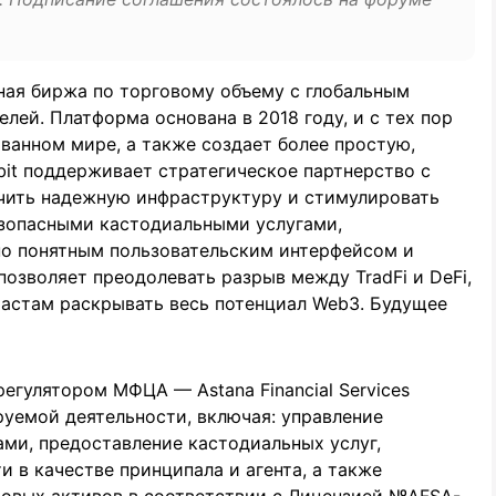
ая биржа по торговому объему с глобальным
лей. Платформа основана в 2018 году, и с тех пор
ованном мире, а также создает более простую,
bit поддерживает стратегическое партнерство с
чить надежную инфраструктуру и стимулировать
езопасными кастодиальными услугами,
о понятным пользовательским интерфейсом и
озволяет преодолевать разрыв между TradFi и DeFi,
иастам раскрывать весь потенциал Web3. Будущее
егулятором МФЦА — Astana Financial Services
руемой деятельности, включая: управление
ми, предоставление кастодиальных услуг,
 в качестве принципала и агента, а также
овых активов в соответствии с Лицензией №AFSA-