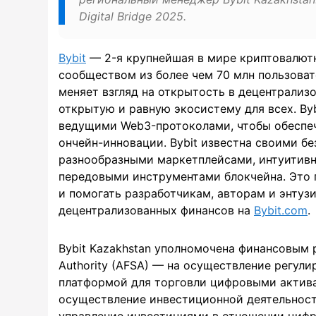
Digital Bridge 2025.
Bybit
— 2-я крупнейшая в мире криптовалютн
сообществом из более чем 70 млн пользовате
меняет взгляд на открытость в децентрализ
открытую и равную экосистему для всех. By
ведущими Web3-протоколами, чтобы обеспе
ончейн-инновации. Bybit известна своими б
разнообразными маркетплейсами, интуитивн
передовыми инструментами блокчейна. Это п
и помогать разработчикам, авторам и энтуз
децентрализованных финансов на
Bybit.com
.
Bybit Kazakhstan уполномочена финансовым р
Authority (AFSA) — на осуществление регули
платформой для торговли цифровыми актива
осуществление инвестиционной деятельности
управление инвестициями в отношении цифр