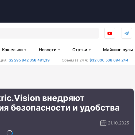
Кошельки
Новости
Статьи
Майнинг-пулы
ция:
$2 295 842 358 491,39
Объем за 24 ч:
$32 606 538 694,244
tric.Vision внедряют
я безопасности и удобства
21.10.2025