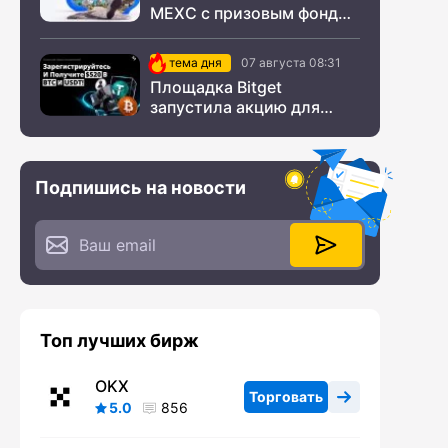
MEXC с призовым фондом
$200 000
тема дня
07 августа 08:31
Площадка Bitget
запустила акцию для
новых пользователей из
СНГ
Подпишись на новости
Топ лучших бирж
OKX
Торговать
5.0
856