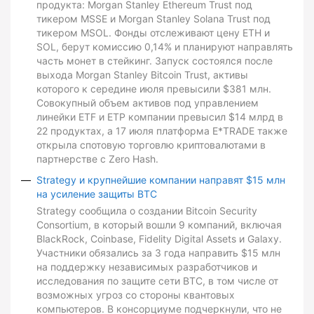
продукта: Morgan Stanley Ethereum Trust под
тикером MSSE и Morgan Stanley Solana Trust под
тикером MSOL. Фонды отслеживают цену ETH и
SOL, берут комиссию 0,14% и планируют направлять
часть монет в стейкинг. Запуск состоялся после
выхода Morgan Stanley Bitcoin Trust, активы
которого к середине июля превысили $381 млн.
Совокупный объем активов под управлением
линейки ETF и ETP компании превысил $14 млрд в
22 продуктах, а 17 июля платформа E*TRADE также
открыла спотовую торговлю криптовалютами в
партнерстве с Zero Hash.
Strategy и крупнейшие компании направят $15 млн
на усиление защиты BTC
Strategy сообщила о создании Bitcoin Security
Consortium, в который вошли 9 компаний, включая
BlackRock, Coinbase, Fidelity Digital Assets и Galaxy.
Участники обязались за 3 года направить $15 млн
на поддержку независимых разработчиков и
исследования по защите сети BTC, в том числе от
возможных угроз со стороны квантовых
компьютеров. В консорциуме подчеркнули, что не