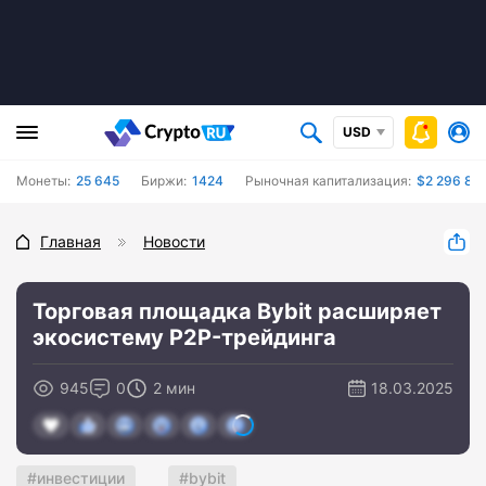
USD
Монеты:
25 645
Биржи:
1424
Рыночная капитализация:
$2 296 862
Главная
Новости
Торговая площадка Bybit расширяет
экосистему P2P-трейдинга
945
0
2 мин
18.03.2025
инвестиции
bybit