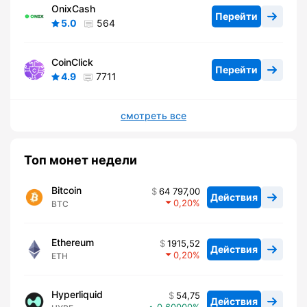
OnixCash
Перейти
5.0
564
CoinClick
Перейти
4.9
7711
смотреть все
Топ монет недели
Bitcoin
64 797,00
Действия
0,20
BTC
Ethereum
1915,52
Действия
0,20
ETH
Hyperliquid
54,75
Действия