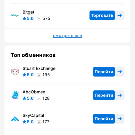
Bitget
Торговать
5.0
575
смотреть все
Топ обменников
Stuart Exchange
Перейти
5.0
195
AbcObmen
Перейти
5.0
128
SkyCapital
Перейти
5.0
177