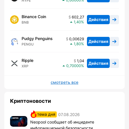
0,60000
HYPE
Binance Coin
602,27
Действия
1,40
BNB
Pudgy Penguins
0,00629
Действия
1,80
PENGU
Ripple
1,04
Действия
0,70000
XRP
смотреть все
Криптоновости
тема дня
07.08.2026
Neopool сообщает об инциденте
информационной безопасности