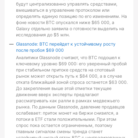
будут централизованно управлять средствами,
вмешиваться в управление протоколом или
определять единую позицию по его изменениям. На
фоне новости BTC опускался ниже $65 000, а
Galaxy отдельно заявила о готовности выделить на
исследования до $5 млн.
Glassnode: BTC перейдет к устойчивому росту
после пробоя $69 000
Аналитики Glassnode считают, что BTC подошел к
ключевому уровню $69 000: его уверенный пробой
при стабильном притоке средств на спотовый
рынок может открыть путь к $84 000, а в случае
отката ближайшей зоной спроса останется $63 000.
До закрепления выше этой отметки текущее
движение вверх эксперты предлагают
рассматривать как ралли в рамках медвежьего
рынка. По данным Glassnode, давление продавцов
ослабевает: приток монет на биржи снизился, а
потоки в ETF стали положительными. При этом
спрос пока остается ограниченным, поэтому
главным сигналом смены тренда станет
устойчивый чистый отток BTC с централизованных