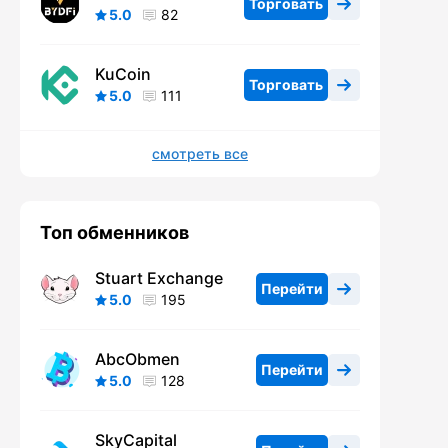
Торговать
5.0
82
KuCoin
Торговать
5.0
111
смотреть все
Топ обменников
Stuart Exchange
Перейти
5.0
195
AbcObmen
Перейти
5.0
128
SkyCapital