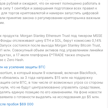
ов рублей и ожидают, что он начнет полноценно работать в
в силу 1 сентября и завершения подготовки всех правил к
 для торгов криптовалютой и намерен запустить цифровой
звали принятие закона о регулировании крипторынка важным
ии.
 продукта: Morgan Stanley Ethereum Trust под тикером MSSE
L. Фонды отслеживают цену ETH и SOL, берут комиссию 0,14%
Запуск состоялся после выхода Morgan Stanley Bitcoin Trust,
81 млн. Совокупный объем активов под управлением линейки
дуктах, а 17 июля платформа E*TRADE также открыла
е с Zero Hash.
лн на усиление защиты BTC
onsortium, в который вошли 9 компаний, включая BlackRock,
ники обязались за 3 года направить $15 млн на поддержку
ащите сети BTC, в том числе от возможных угроз со стороны
ули, что не будут централизованно управлять средствами,
делять единую позицию по его изменениям. На фоне новости
заявила о готовности выделить на исследования до $5 млн.
осле пробоя $69 000