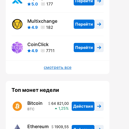
Перейти
5.0
177
Multixchange
Перейти
4.9
182
CoinClick
Перейти
4.9
7711
смотреть все
Топ монет недели
Bitcoin
64 821,00
Действия
1,25
BTC
Ethereum
1909,55