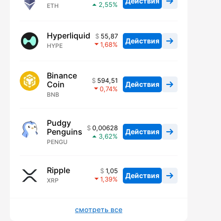
Действия
2,55
ETH
Hyperliquid
55,87
Действия
1,68
HYPE
Binance
594,51
Coin
Действия
0,74
BNB
Pudgy
0,00628
Penguins
Действия
3,62
PENGU
Ripple
1,05
Действия
1,39
XRP
смотреть все