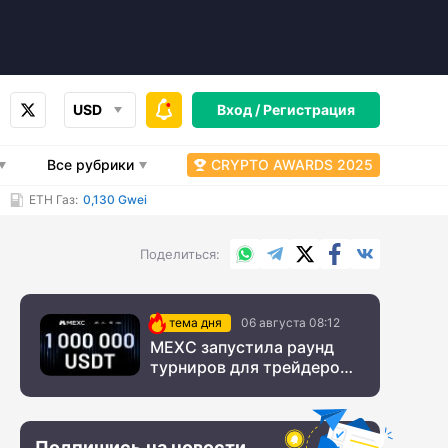
USD
Вход /
Регистрация
Все рубрики
CRYPTO AWARDS 2025
ETH Газ:
0,130 Gwei
WhatsApp
Telegram
X.com
Facebook
Вконтакт
Поделиться
тема дня
06 августа 08:12
MEXC запустила раунд
турниров для трейдеров
с крупным призовым
фондом
Подпишись на новости