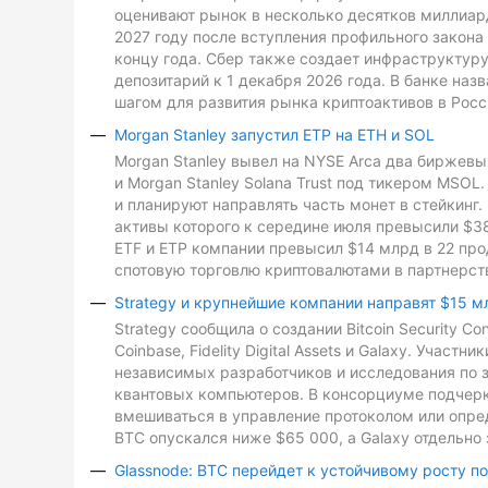
оценивают рынок в несколько десятков миллиард
2027 году после вступления профильного закона 
концу года. Сбер также создает инфраструктуру
депозитарий к 1 декабря 2026 года. В банке на
шагом для развития рынка криптоактивов в Росс
Morgan Stanley запустил ETP на ETH и SOL
Morgan Stanley вывел на NYSE Arca два биржевых
и Morgan Stanley Solana Trust под тикером MSO
и планируют направлять часть монет в стейкинг. 
активы которого к середине июля превысили $3
ETF и ETP компании превысил $14 млрд в 22 про
спотовую торговлю криптовалютами в партнерств
Strategy и крупнейшие компании направят $15 м
Strategy сообщила о создании Bitcoin Security C
Coinbase, Fidelity Digital Assets и Galaxy. Участ
независимых разработчиков и исследования по з
квантовых компьютеров. В консорциуме подчеркн
вмешиваться в управление протоколом или опре
BTC опускался ниже $65 000, а Galaxy отдельно 
Glassnode: BTC перейдет к устойчивому росту п