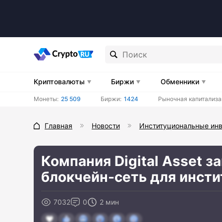
Криптовалюты
Биржи
Обменники
Монеты:
25 509
Биржи:
1424
Рыночная капитализа
Главная
Новости
Институциональные ин
Компания Digital Asset 
блокчейн-сеть для инст
7032
0
2 мин