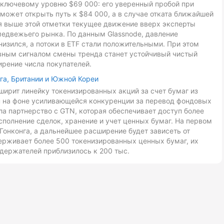
к ключевому уровню $69 000: его уверенный пробой при
может открыть путь к $84 000, а в случае отката ближайшей
ия выше этой отметки текущее движение вверх эксперты
медвежьего рынка. По данным Glassnode, давление
низился, а потоки в ETF стали положительными. При этом
авным сигналом смены тренда станет устойчивый чистый
ирение числа покупателей.
га, Британии и Южной Кореи
ирит линейку токенизированных акций за счет бумаг из
ан на фоне усиливающейся конкуренции за перевод фондовых
ла партнерство с GTN, которая обеспечивает доступ более
сполнение сделок, хранение и учет ценных бумаг. На первом
Гонконга, а дальнейшее расширение будет зависеть от
ерживает более 500 токенизированных ценных бумаг, их
держателей приблизилось к 200 тыс.