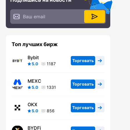
Топ лучших бирж
Bybit
Торговать
5.0
1187
MEXC
Торговать
5.0
1331
OKX
Торговать
5.0
856
BYDFi