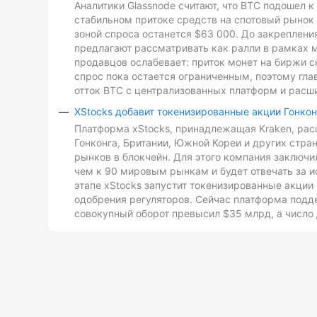
Аналитики Glassnode считают, что BTC подошел 
стабильном притоке средств на спотовый рынок 
зоной спроса останется $63 000. До закреплен
предлагают рассматривать как ралли в рамках 
продавцов ослабевает: приток монет на биржи с
спрос пока остается ограниченным, поэтому гл
отток BTC с централизованных платформ и расш
XStocks добавит токенизированные акции Гонкон
Платформа xStocks, принадлежащая Kraken, расш
Гонконга, Британии, Южной Кореи и других стр
рынков в блокчейн. Для этого компания заключи
чем к 90 мировым рынкам и будет отвечать за и
этапе xStocks запустит токенизированные акции 
одобрения регуляторов. Сейчас платформа подд
совокупный оборот превысил $35 млрд, а число 