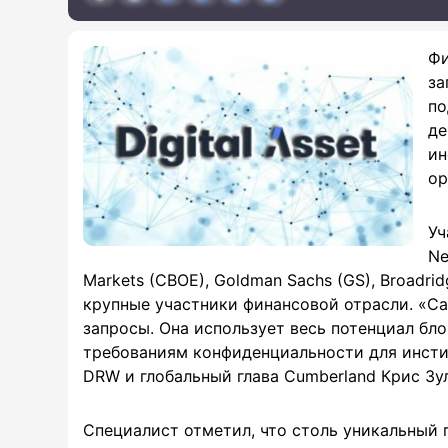
Фи
за
по
де
ин
ор
Уч
Ne
Markets (CBOE), Goldman Sachs (GS), Broadridg
крупные участники финансовой отрасли. «C
запросы. Она использует весь потенциал бл
требованиям конфиденциальности для инсти
DRW и глобальный глава Cumberland Крис Зу
Специалист отметил, что столь уникальный