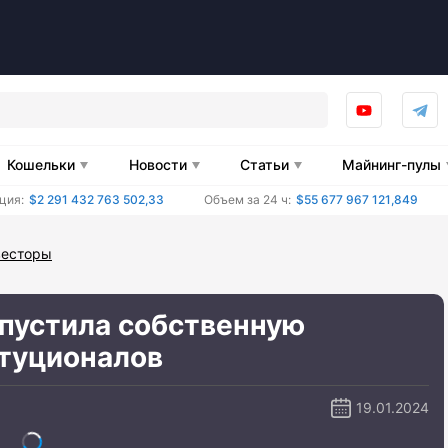
Кошельки
Новости
Статьи
Майнинг-пулы
ция:
$2 291 432 763 502,33
Объем за 24 ч:
$55 677 967 121,849
весторы
запустила собственную
итуционалов
19.01.2024