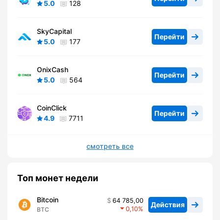
5.0
128
SkyCapital
Перейти
5.0
177
OnixCash
Перейти
5.0
564
CoinClick
Перейти
4.9
7711
смотреть все
Топ монет недели
Bitcoin
64 785,00
Действия
0,10
BTC