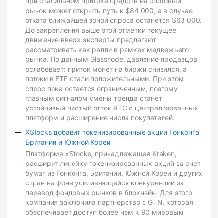
при стабильном притоке средств на спотовый
рынок может открыть путь к $84 000, а в случае
отката ближайшей зоной спроса останется $63 000.
До закрепления выше этой отметки текущее
движение вверх эксперты предлагают
рассматривать как ралли в рамках медвежьего
рынка. По данным Glassnode, давление продавцов
ослабевает: приток монет на биржи снизился, а
потоки в ETF стали положительными. При этом
спрос пока остается ограниченным, поэтому
главным сигналом смены тренда станет
устойчивый чистый отток BTC с централизованных
платформ и расширение числа покупателей.
XStocks добавит токенизированные акции Гонконга,
Британии и Южной Кореи
Платформа xStocks, принадлежащая Kraken,
расширит линейку токенизированных акций за счет
бумаг из Гонконга, Британии, Южной Кореи и других
стран на фоне усиливающейся конкуренции за
перевод фондовых рынков в блокчейн. Для этого
компания заключила партнерство с GTN, которая
обеспечивает доступ более чем к 90 мировым