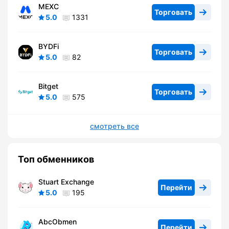
MEXC
Торговать
5.0
1331
BYDFi
Торговать
5.0
82
Bitget
Торговать
5.0
575
смотреть все
Топ обменников
Stuart Exchange
Перейти
5.0
195
AbcObmen
Перейти