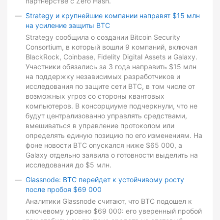
партнерстве с Zero Hash.
Strategy и крупнейшие компании направят $15 млн
на усиление защиты BTC
Strategy сообщила о создании Bitcoin Security
Consortium, в который вошли 9 компаний, включая
BlackRock, Coinbase, Fidelity Digital Assets и Galaxy.
Участники обязались за 3 года направить $15 млн
на поддержку независимых разработчиков и
исследования по защите сети BTC, в том числе от
возможных угроз со стороны квантовых
компьютеров. В консорциуме подчеркнули, что не
будут централизованно управлять средствами,
вмешиваться в управление протоколом или
определять единую позицию по его изменениям. На
фоне новости BTC опускался ниже $65 000, а
Galaxy отдельно заявила о готовности выделить на
исследования до $5 млн.
Glassnode: BTC перейдет к устойчивому росту
после пробоя $69 000
Аналитики Glassnode считают, что BTC подошел к
ключевому уровню $69 000: его уверенный пробой