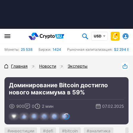
USD
Монеты:
25 538
Биржи:
1424
Рыночная капитализация:
$2 294 87
Главная
Новости
Эксперты
Доминирование Bitcoin достигло
нового максимума в 59%
900
0
2 мин
07.02.2025
инвестиции
defi
bitcoin
аналитика
f