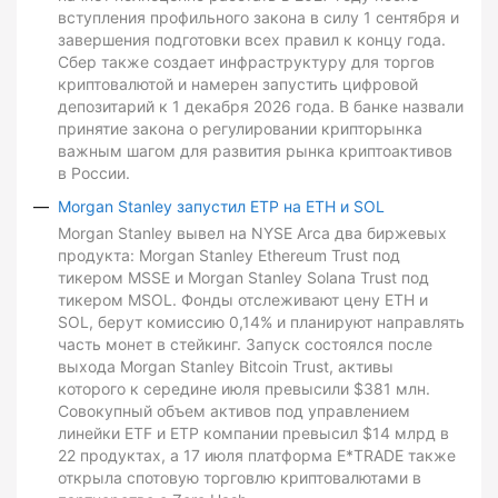
вступления профильного закона в силу 1 сентября и
завершения подготовки всех правил к концу года.
Сбер также создает инфраструктуру для торгов
криптовалютой и намерен запустить цифровой
депозитарий к 1 декабря 2026 года. В банке назвали
принятие закона о регулировании крипторынка
важным шагом для развития рынка криптоактивов
в России.
Morgan Stanley запустил ETP на ETH и SOL
Morgan Stanley вывел на NYSE Arca два биржевых
продукта: Morgan Stanley Ethereum Trust под
тикером MSSE и Morgan Stanley Solana Trust под
тикером MSOL. Фонды отслеживают цену ETH и
SOL, берут комиссию 0,14% и планируют направлять
часть монет в стейкинг. Запуск состоялся после
выхода Morgan Stanley Bitcoin Trust, активы
которого к середине июля превысили $381 млн.
Совокупный объем активов под управлением
линейки ETF и ETP компании превысил $14 млрд в
22 продуктах, а 17 июля платформа E*TRADE также
открыла спотовую торговлю криптовалютами в