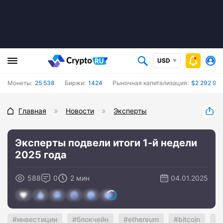
USD
Монеты:
25 538
Биржи:
1424
Рыночная капитализация:
$2 292 961
Главная
Новости
Эксперты
Эксперты подвели итоги 1-й недели
2025 года
588
0
2 мин
04.01.2025
инвестиции
блокчейн
ethereum
bitcoin
n