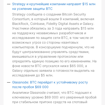
Strategy и крупнейшие компании направят $15 млн
на усиление защиты BTC
Strategy сообщила о создании Bitcoin Security
Consortium, в который вошли 9 компаний, включая
BlackRock, Coinbase, Fidelity Digital Assets и Galaxy.
Участники обязались за 3 года направить $15 млн
на поддержку независимых разработчиков и
исследования по защите сети BTC, в том числе от
возможных угроз со стороны квантовых
компьютеров. В консорциуме подчеркнули, что не
будут централизованно управлять средствами,
вмешиваться в управление протоколом или
определять единую позицию по его изменениям. На
фоне новости BTC опускался ниже $65 000, а
Galaxy отдельно заявила о готовности выделить на
исследования до $5 млн.
Glassnode: BTC перейдет к устойчивому росту
после пробоя $69 000
Аналитики Glassnode считают, что BTC подошел к
ключевому уровню $69 000: его уверенный пробой
при стабильном притоке средств на спотовый