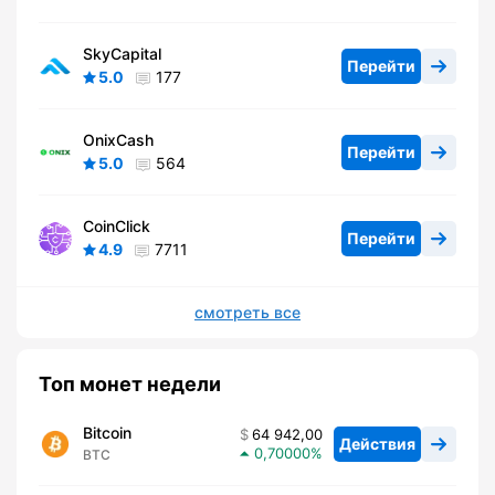
SkyCapital
Перейти
5.0
177
OnixCash
Перейти
5.0
564
CoinClick
Перейти
4.9
7711
смотреть все
Топ монет недели
Bitcoin
64 942,00
Действия
0,70000
BTC