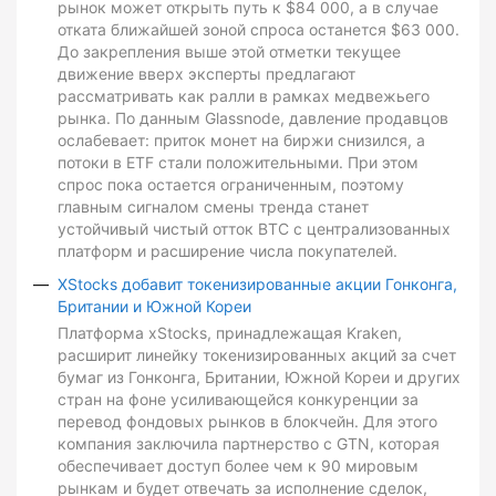
рынок может открыть путь к $84 000, а в случае
отката ближайшей зоной спроса останется $63 000.
До закрепления выше этой отметки текущее
движение вверх эксперты предлагают
рассматривать как ралли в рамках медвежьего
рынка. По данным Glassnode, давление продавцов
ослабевает: приток монет на биржи снизился, а
потоки в ETF стали положительными. При этом
спрос пока остается ограниченным, поэтому
главным сигналом смены тренда станет
устойчивый чистый отток BTC с централизованных
платформ и расширение числа покупателей.
XStocks добавит токенизированные акции Гонконга,
Британии и Южной Кореи
Платформа xStocks, принадлежащая Kraken,
расширит линейку токенизированных акций за счет
бумаг из Гонконга, Британии, Южной Кореи и других
стран на фоне усиливающейся конкуренции за
перевод фондовых рынков в блокчейн. Для этого
компания заключила партнерство с GTN, которая
обеспечивает доступ более чем к 90 мировым
рынкам и будет отвечать за исполнение сделок,