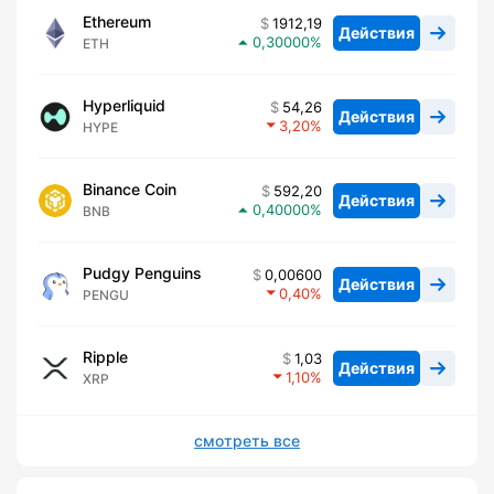
Ethereum
1912,19
Действия
0,30000
ETH
Hyperliquid
54,26
Действия
3,20
HYPE
Binance Coin
592,20
Действия
0,40000
BNB
Pudgy Penguins
0,00600
Действия
0,40
PENGU
Ripple
1,03
Действия
1,10
XRP
смотреть все