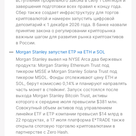
вступления профильного закона в силу 1 сентября и
завершения подготовки всех правил к концу года.
Сбер также создает инфраструктуру для торгов
криптовалютой и намерен запустить цифровой
депозитарий к 1 декабря 2026 года. В банке назвали
принятие закона о регулировании крипторынка
важным шагом для развития рынка криптоактивов
в России.
Morgan Stanley запустил ETP на ETH и SOL
Morgan Stanley вывел на NYSE Arca два биржевых
продукта: Morgan Stanley Ethereum Trust под
тикером MSSE и Morgan Stanley Solana Trust под
тикером MSOL. Фонды отслеживают цену ETH и
SOL, берут комиссию 0,14% и планируют направлять
часть монет в стейкинг. Запуск состоялся после
выхода Morgan Stanley Bitcoin Trust, активы
которого к середине июля превысили $381 млн.
Совокупный объем активов под управлением
линейки ETF и ETP компании превысил $14 млрд в
22 продуктах, а 17 июля платформа E*TRADE также
открыла спотовую торговлю криптовалютами в
партнерстве с Zero Hash.