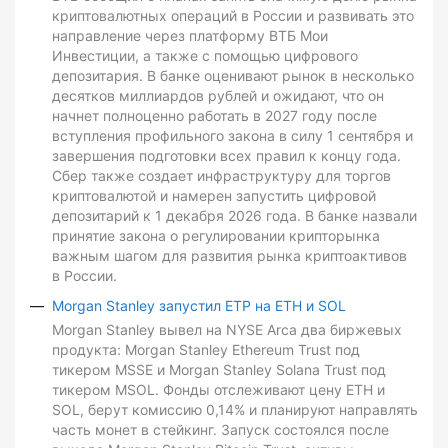
криптовалютных операций в России и развивать это
направление через платформу ВТБ Мои
Инвестиции, а также с помощью цифрового
депозитария. В банке оценивают рынок в несколько
десятков миллиардов рублей и ожидают, что он
начнет полноценно работать в 2027 году после
вступления профильного закона в силу 1 сентября и
завершения подготовки всех правил к концу года.
Сбер также создает инфраструктуру для торгов
криптовалютой и намерен запустить цифровой
депозитарий к 1 декабря 2026 года. В банке назвали
принятие закона о регулировании крипторынка
важным шагом для развития рынка криптоактивов
в России.
Morgan Stanley запустил ETP на ETH и SOL
Morgan Stanley вывел на NYSE Arca два биржевых
продукта: Morgan Stanley Ethereum Trust под
тикером MSSE и Morgan Stanley Solana Trust под
тикером MSOL. Фонды отслеживают цену ETH и
SOL, берут комиссию 0,14% и планируют направлять
часть монет в стейкинг. Запуск состоялся после