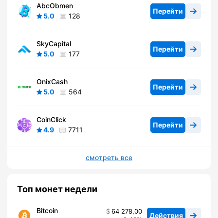
AbcObmen
Перейти
5.0
128
SkyCapital
Перейти
5.0
177
OnixCash
Перейти
5.0
564
CoinClick
Перейти
4.9
7711
смотреть все
Топ монет недели
Bitcoin
64 278,00
Действия