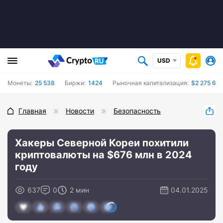
USD
Монеты:
25 538
Биржи:
1424
Рыночная капитализация:
$2 275 60
Главная
Новости
Безопасность
Хакеры Северной Кореи похитили
криптовалюты на $676 млн в 2024
году
637
0
2 мин
04.01.2025