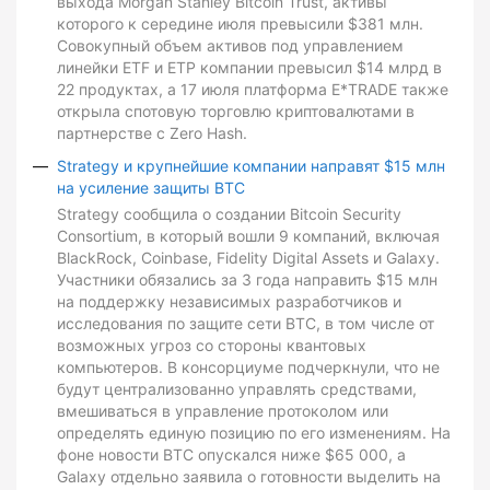
выхода Morgan Stanley Bitcoin Trust, активы
которого к середине июля превысили $381 млн.
Совокупный объем активов под управлением
линейки ETF и ETP компании превысил $14 млрд в
22 продуктах, а 17 июля платформа E*TRADE также
открыла спотовую торговлю криптовалютами в
партнерстве с Zero Hash.
Strategy и крупнейшие компании направят $15 млн
на усиление защиты BTC
Strategy сообщила о создании Bitcoin Security
Consortium, в который вошли 9 компаний, включая
BlackRock, Coinbase, Fidelity Digital Assets и Galaxy.
Участники обязались за 3 года направить $15 млн
на поддержку независимых разработчиков и
исследования по защите сети BTC, в том числе от
возможных угроз со стороны квантовых
компьютеров. В консорциуме подчеркнули, что не
будут централизованно управлять средствами,
вмешиваться в управление протоколом или
определять единую позицию по его изменениям. На
фоне новости BTC опускался ниже $65 000, а
Galaxy отдельно заявила о готовности выделить на