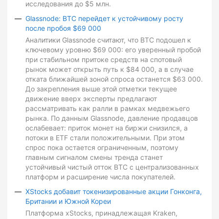
исследования до $5 млн.
Glassnode: BTC перейдет к устойчивому росту
после пробоя $69 000
Аналитики Glassnode считают, что BTC подошел к
ключевому уровню $69 000: его уверенный пробой
при стабильном притоке средств на спотовый
рынок может открыть путь к $84 000, а в случае
отката ближайшей зоной спроса останется $63 000.
До закрепления выше этой отметки текущее
движение вверх эксперты предлагают
рассматривать как ралли в рамках медвежьего
рынка. По данным Glassnode, давление продавцов
ослабевает: приток монет на биржи снизился, а
потоки в ETF стали положительными. При этом
спрос пока остается ограниченным, поэтому
главным сигналом смены тренда станет
устойчивый чистый отток BTC с централизованных
платформ и расширение числа покупателей.
XStocks добавит токенизированные акции Гонконга,
Британии и Южной Кореи
Платформа xStocks, принадлежащая Kraken,