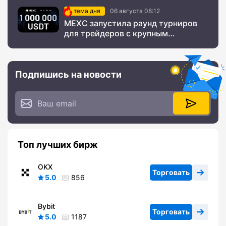
тема дня
06 августа 08:12
MEXC запустила раунд турниров
для трейдеров с крупным
призовым фондом
Подпишись на новости
Топ лучших бирж
OKX
Торговать
5.0
856
Bybit
Торговать
5.0
1187