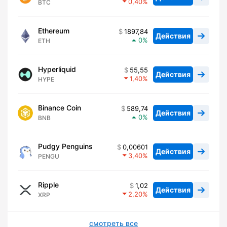
0,40
BTC
Ethereum
1897,84
Действия
0
ETH
Hyperliquid
55,55
Действия
1,40
HYPE
Binance Coin
589,74
Действия
0
BNB
Pudgy Penguins
0,00601
Действия
3,40
PENGU
Ripple
1,02
Действия
2,20
XRP
смотреть все