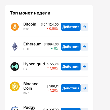
Топ монет недели
Bitcoin
64 124,00
Действия
0,50
BTC
Ethereum
1894,66
Действия
0
ETH
Hyperliquid
55,24
Действия
1,90
HYPE
Binance
586,11
Coin
Действия
1,20
BNB
Pudgy
0,00599