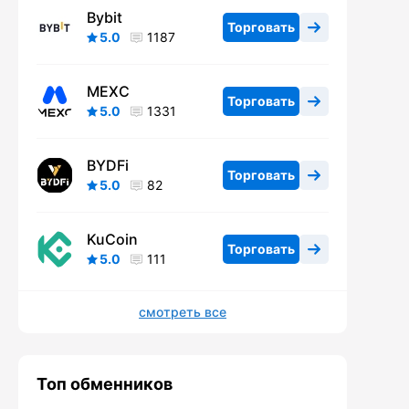
Bybit
Торговать
5.0
1187
MEXC
Торговать
5.0
1331
BYDFi
Торговать
5.0
82
KuCoin
Торговать
5.0
111
смотреть все
Топ обменников