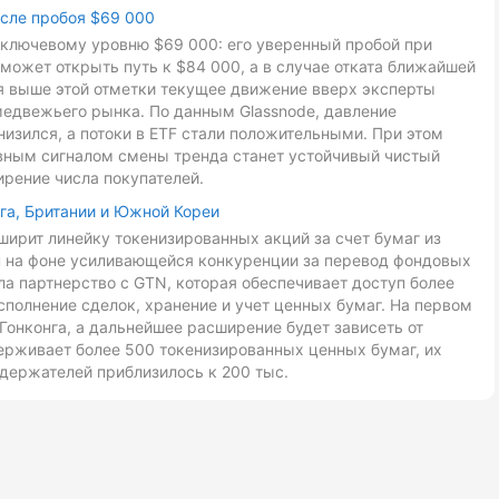
осле пробоя $69 000
к ключевому уровню $69 000: его уверенный пробой при
может открыть путь к $84 000, а в случае отката ближайшей
ия выше этой отметки текущее движение вверх эксперты
медвежьего рынка. По данным Glassnode, давление
низился, а потоки в ETF стали положительными. При этом
авным сигналом смены тренда станет устойчивый чистый
ирение числа покупателей.
га, Британии и Южной Кореи
ирит линейку токенизированных акций за счет бумаг из
ан на фоне усиливающейся конкуренции за перевод фондовых
ла партнерство с GTN, которая обеспечивает доступ более
сполнение сделок, хранение и учет ценных бумаг. На первом
Гонконга, а дальнейшее расширение будет зависеть от
ерживает более 500 токенизированных ценных бумаг, их
держателей приблизилось к 200 тыс.