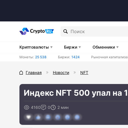
Криптовалюты
Биржи
Обменники
Монеты:
25 538
Биржи:
1424
Рыночная капитализа
Главная
Новости
NFT
Индекс NFT 500 упал на 1
4160
0
2 мин