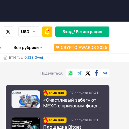
USD
Вход /
Регистрация
Все рубрики
CRYPTO AWARDS 2025
ETH Газ:
0,138 Gwei
WhatsApp
Telegram
X.com
Facebook
Вконтакт
Поделиться
тема дня
07 августа 08:41
«Счастливый забег» от
MEXC с призовым фондом
$200 000
тема дня
07 августа 08:31
Площадка Bitget