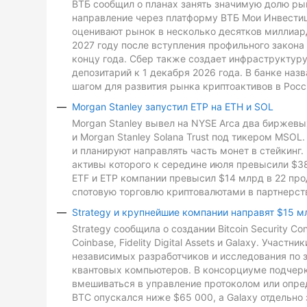
ВТБ сообщил о планах занять значимую долю рын
направление через платформу ВТБ Мои Инвестиц
оценивают рынок в несколько десятков миллиард
2027 году после вступления профильного закона 
концу года. Сбер также создает инфраструктуру
депозитарий к 1 декабря 2026 года. В банке на
шагом для развития рынка криптоактивов в Росс
Morgan Stanley запустил ETP на ETH и SOL
Morgan Stanley вывел на NYSE Arca два биржевых
и Morgan Stanley Solana Trust под тикером MSO
и планируют направлять часть монет в стейкинг. 
активы которого к середине июля превысили $3
ETF и ETP компании превысил $14 млрд в 22 про
спотовую торговлю криптовалютами в партнерств
Strategy и крупнейшие компании направят $15 м
Strategy сообщила о создании Bitcoin Security C
Coinbase, Fidelity Digital Assets и Galaxy. Участ
независимых разработчиков и исследования по з
квантовых компьютеров. В консорциуме подчеркн
вмешиваться в управление протоколом или опре
BTC опускался ниже $65 000, а Galaxy отдельно 