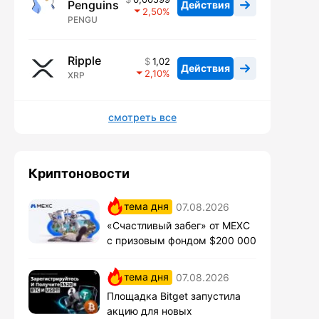
Penguins
Действия
2,50
PENGU
Ripple
1,02
Действия
2,10
XRP
смотреть все
Криптоновости
тема дня
07.08.2026
«Счастливый забег» от MEXC
с призовым фондом $200 000
тема дня
07.08.2026
Площадка Bitget запустила
акцию для новых