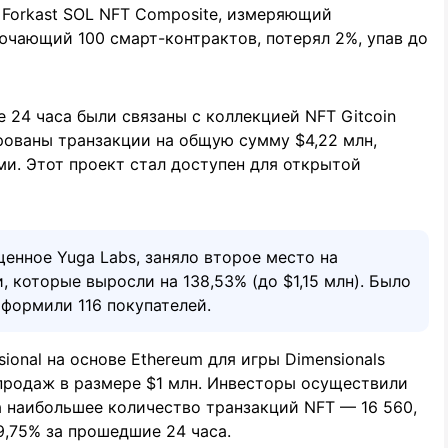
. Forkast SOL NFT Composite, измеряющий
ючающий 100 смарт-контрактов, потерял 2%, упав до
24 часа были связаны с коллекцией NFT Gitcoin
ированы транзакции на общую сумму $4,22 млн,
и. Этот проект стал доступен для открытой
енное Yuga Labs, заняло второе место на
 которые выросли на 138,53% (до $1,15 млн). Было
формили 116 покупателей.
ional на основе Ethereum для игры Dimensionals
 продаж в размере $1 млн. Инвесторы осуществили
а наибольшее количество транзакций NFT — 16 560,
9,75% за прошедшие 24 часа.