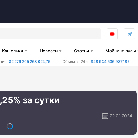
Кошельки
Новости
Статьи
Майнинг-пулы
ция:
$2 279 205 268 024,75
Объем за 24 ч:
$48 934 536 937,185
,25% за сутки
22.01.2024