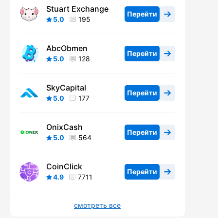
Stuart Exchange
Перейти
5.0
195
AbcObmen
Перейти
5.0
128
SkyCapital
Перейти
5.0
177
OnixCash
Перейти
5.0
564
CoinClick
Перейти
4.9
7711
смотреть все