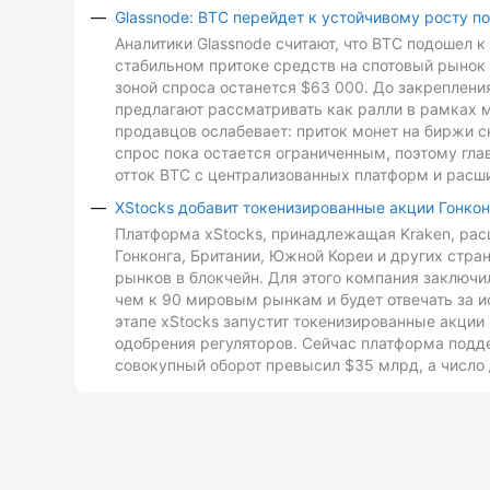
Glassnode: BTC перейдет к устойчивому росту п
Аналитики Glassnode считают, что BTC подошел 
стабильном притоке средств на спотовый рынок 
зоной спроса останется $63 000. До закреплен
предлагают рассматривать как ралли в рамках 
продавцов ослабевает: приток монет на биржи с
спрос пока остается ограниченным, поэтому гл
отток BTC с централизованных платформ и расш
XStocks добавит токенизированные акции Гонкон
Платформа xStocks, принадлежащая Kraken, расш
Гонконга, Британии, Южной Кореи и других стр
рынков в блокчейн. Для этого компания заключи
чем к 90 мировым рынкам и будет отвечать за и
этапе xStocks запустит токенизированные акции 
одобрения регуляторов. Сейчас платформа подд
совокупный оборот превысил $35 млрд, а число 