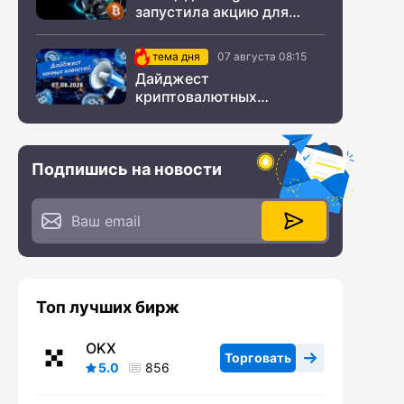
запустила акцию для
новых пользователей из
СНГ
тема дня
07 августа 08:15
Дайджест
криптовалютных
новостей за ночь 07
августа 2026 года
Подпишись на новости
Топ лучших бирж
OKX
Торговать
5.0
856