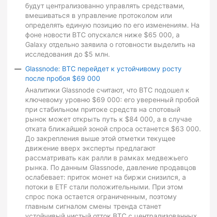
будут централизованно управлять средствами,
вмешиваться в управление протоколом или
определять единую позицию по его изменениям. На
фоне новости BTC опускался ниже $65 000, а
Galaxy отдельно заявила о готовности выделить на
исследования до $5 млн.
Glassnode: BTC перейдет к устойчивому росту
после пробоя $69 000
Аналитики Glassnode считают, что BTC подошел к
ключевому уровню $69 000: его уверенный пробой
при стабильном притоке средств на спотовый
рынок может открыть путь к $84 000, а в случае
отката ближайшей зоной спроса останется $63 000.
До закрепления выше этой отметки текущее
движение вверх эксперты предлагают
рассматривать как ралли в рамках медвежьего
рынка. По данным Glassnode, давление продавцов
ослабевает: приток монет на биржи снизился, а
потоки в ETF стали положительными. При этом
спрос пока остается ограниченным, поэтому
главным сигналом смены тренда станет
устойчивый чистый отток BTC с централизованных