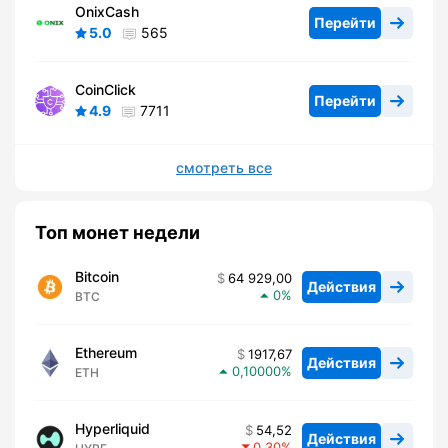
OnixCash
Перейти
5.0
565
CoinClick
Перейти
4.9
7711
смотреть все
Топ монет недели
Bitcoin
64 929,00
Действия
0
BTC
Ethereum
1917,67
Действия
0,10000
ETH
Hyperliquid
54,52
Действия
0,30