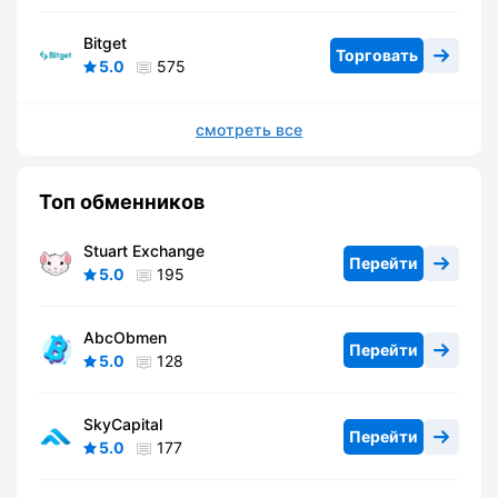
Bitget
Торговать
5.0
575
смотреть все
Топ обменников
Stuart Exchange
Перейти
5.0
195
AbcObmen
Перейти
5.0
128
SkyCapital
Перейти
5.0
177