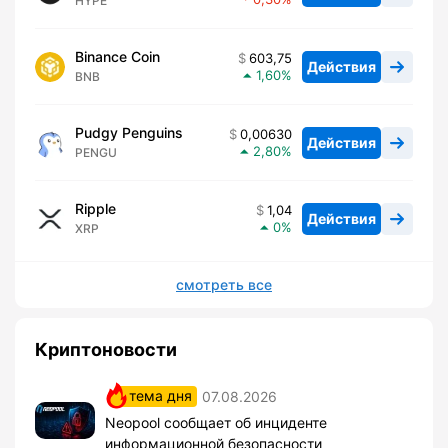
HYPE
Binance Coin
603,75
Действия
1,60
BNB
Pudgy Penguins
0,00630
Действия
2,80
PENGU
Ripple
1,04
Действия
0
XRP
смотреть все
Криптоновости
тема дня
07.08.2026
Neopool сообщает об инциденте
информационной безопасности