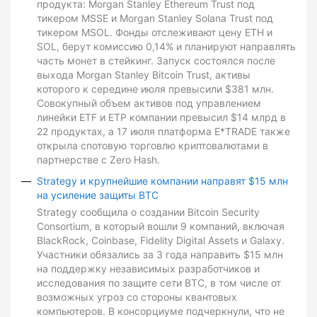
продукта: Morgan Stanley Ethereum Trust под
тикером MSSE и Morgan Stanley Solana Trust под
тикером MSOL. Фонды отслеживают цену ETH и
SOL, берут комиссию 0,14% и планируют направлять
часть монет в стейкинг. Запуск состоялся после
выхода Morgan Stanley Bitcoin Trust, активы
которого к середине июля превысили $381 млн.
Совокупный объем активов под управлением
линейки ETF и ETP компании превысил $14 млрд в
22 продуктах, а 17 июля платформа E*TRADE также
открыла спотовую торговлю криптовалютами в
партнерстве с Zero Hash.
Strategy и крупнейшие компании направят $15 млн
на усиление защиты BTC
Strategy сообщила о создании Bitcoin Security
Consortium, в который вошли 9 компаний, включая
BlackRock, Coinbase, Fidelity Digital Assets и Galaxy.
Участники обязались за 3 года направить $15 млн
на поддержку независимых разработчиков и
исследования по защите сети BTC, в том числе от
возможных угроз со стороны квантовых
компьютеров. В консорциуме подчеркнули, что не