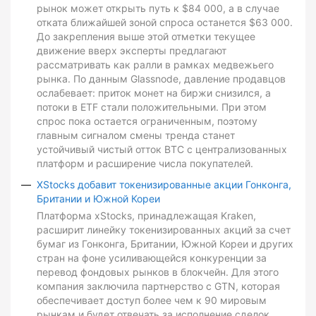
рынок может открыть путь к $84 000, а в случае
отката ближайшей зоной спроса останется $63 000.
До закрепления выше этой отметки текущее
движение вверх эксперты предлагают
рассматривать как ралли в рамках медвежьего
рынка. По данным Glassnode, давление продавцов
ослабевает: приток монет на биржи снизился, а
потоки в ETF стали положительными. При этом
спрос пока остается ограниченным, поэтому
главным сигналом смены тренда станет
устойчивый чистый отток BTC с централизованных
платформ и расширение числа покупателей.
XStocks добавит токенизированные акции Гонконга,
Британии и Южной Кореи
Платформа xStocks, принадлежащая Kraken,
расширит линейку токенизированных акций за счет
бумаг из Гонконга, Британии, Южной Кореи и других
стран на фоне усиливающейся конкуренции за
перевод фондовых рынков в блокчейн. Для этого
компания заключила партнерство с GTN, которая
обеспечивает доступ более чем к 90 мировым
рынкам и будет отвечать за исполнение сделок,