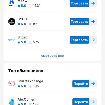
MEXC
Торговать
5.0
1331
BYDFi
Торговать
5.0
82
Bitget
Торговать
5.0
575
смотреть все
Топ обменников
Stuart Exchange
Перейти
5.0
195
AbcObmen
Перейти
5.0
128