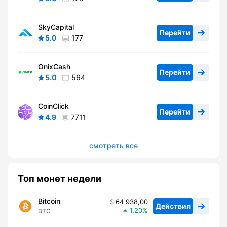
SkyCapital
Перейти
5.0
177
OnixCash
Перейти
5.0
564
CoinClick
Перейти
4.9
7711
смотреть все
Топ монет недели
Bitcoin
64 938,00
Действия
1,20
BTC