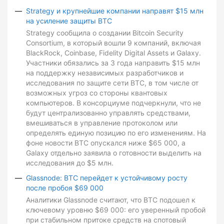
Strategy и крупнейшие компании направят $15 млн
на усиление защиты BTC
Strategy сообщила о создании Bitcoin Security
Consortium, в который вошли 9 компаний, включая
BlackRock, Coinbase, Fidelity Digital Assets и Galaxy.
Участники обязались за 3 года направить $15 млн
на поддержку независимых разработчиков и
исследования по защите сети BTC, в том числе от
возможных угроз со стороны квантовых
компьютеров. В консорциуме подчеркнули, что не
будут централизованно управлять средствами,
вмешиваться в управление протоколом или
определять единую позицию по его изменениям. На
фоне новости BTC опускался ниже $65 000, а
Galaxy отдельно заявила о готовности выделить на
исследования до $5 млн.
Glassnode: BTC перейдет к устойчивому росту
после пробоя $69 000
Аналитики Glassnode считают, что BTC подошел к
ключевому уровню $69 000: его уверенный пробой
при стабильном притоке средств на спотовый