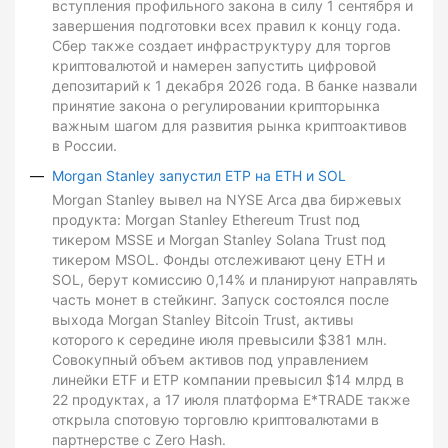
вступления профильного закона в силу 1 сентября и
завершения подготовки всех правил к концу года.
Сбер также создает инфраструктуру для торгов
криптовалютой и намерен запустить цифровой
депозитарий к 1 декабря 2026 года. В банке назвали
принятие закона о регулировании крипторынка
важным шагом для развития рынка криптоактивов
в России.
Morgan Stanley запустил ETP на ETH и SOL
Morgan Stanley вывел на NYSE Arca два биржевых
продукта: Morgan Stanley Ethereum Trust под
тикером MSSE и Morgan Stanley Solana Trust под
тикером MSOL. Фонды отслеживают цену ETH и
SOL, берут комиссию 0,14% и планируют направлять
часть монет в стейкинг. Запуск состоялся после
выхода Morgan Stanley Bitcoin Trust, активы
которого к середине июля превысили $381 млн.
Совокупный объем активов под управлением
линейки ETF и ETP компании превысил $14 млрд в
22 продуктах, а 17 июля платформа E*TRADE также
открыла спотовую торговлю криптовалютами в
партнерстве с Zero Hash.