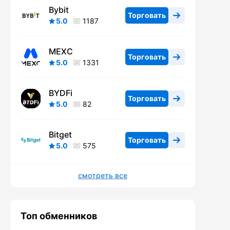
Bybit
Торговать
5.0
1187
MEXC
Торговать
5.0
1331
BYDFi
Торговать
5.0
82
Bitget
Торговать
5.0
575
смотреть все
Топ обменников