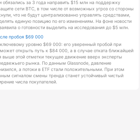
ники обязались за 3 года направить $15 млн на поддержку
ащите сети BTC, в том числе от возможных угроз со стороны
ули, что не будут централизованно управлять средствами,
делять единую позицию по его изменениям. На фоне новости
заявила о готовности выделить на исследования до $5 млн.
осле пробоя $69 000
к ключевому уровню $69 000: его уверенный пробой при
может открыть путь к $84 000, а в случае отката ближайшей
ия выше этой отметки текущее движение вверх эксперты
медвежьего рынка. По данным Glassnode, давление
низился, а потоки в ETF стали положительными. При этом
авным сигналом смены тренда станет устойчивый чистый
ирение числа покупателей.