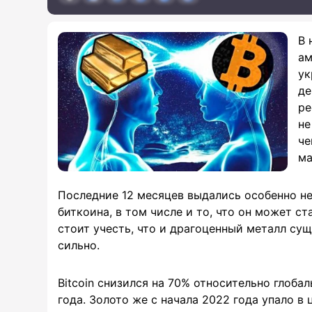
В 
ам
ук
де
ре
не
че
ма
Последние 12 месяцев выдались особенно н
биткоина, в том числе и то, что он может с
стоит учесть, что и драгоценный металл сущ
сильно.
Bitcoin снизился на 70% относительно глоб
года. Золото же с начала 2022 года упало в 