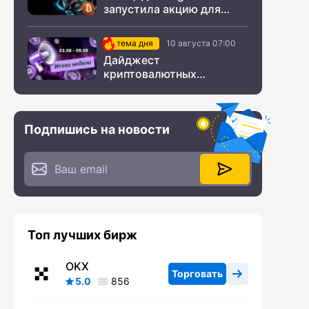
запустила акцию для
новых пользователей из
СНГ
тема дня
10 августа 07:00
Дайджест
криптовалютных
новостей с 03 по 09
августа 2026 года
Подпишись на новости
Топ лучших бирж
OKX
Торговать
5.0
856