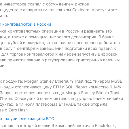
са инвесторов совпал с обсуждением рисков
нцидента с аппаратным кошельком Coldcard, в результате
млн.
и криптовалютой в России
ка криптовалютных операций в России и развивать это
ии, а также с помощью цифрового депозитария. В банке
ов рублей и ожидают, что он начнет полноценно работать в
в силу 1 сентября и завершения подготовки всех правил к
 для торгов криптовалютой и намерен запустить цифровой
звали принятие закона о регулировании крипторынка важным
ии.
 продукта: Morgan Stanley Ethereum Trust под тикером MSSE
L. Фонды отслеживают цену ETH и SOL, берут комиссию 0,14%
Запуск состоялся после выхода Morgan Stanley Bitcoin Trust,
81 млн. Совокупный объем активов под управлением линейки
дуктах, а 17 июля платформа E*TRADE также открыла
е с Zero Hash.
лн на усиление защиты BTC
onsortium, в который вошли 9 компаний, включая BlackRock,