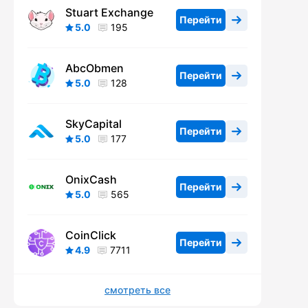
Stuart Exchange
Перейти
5.0
195
AbcObmen
Перейти
5.0
128
SkyCapital
Перейти
5.0
177
OnixCash
Перейти
5.0
565
CoinClick
Перейти
4.9
7711
смотреть все