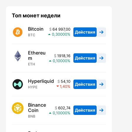
Топ монет недели
Bitcoin
64 997,00
Действия
0,30000
BTC
Ethereu
1918,16
m
Действия
0,10000
ETH
Hyperliquid
54,10
Действия
1,40
HYPE
Binance
602,74
Coin
Действия
0,10000
BNB