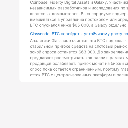
Coinbase, Fidelity Digital Assets и Galaxy. Участ
независимых разработчиков и исследования по з
квантовых компьютеров. В консорциуме подчеркн
вмешиваться в управление протоколом или опре
BTC опускался ниже $65 000, а Galaxy отдельно 
Glassnode: BTC перейдет к устойчивому росту п
Аналитики Glassnode считают, что BTC подошел 
стабильном притоке средств на спотовый рынок 
зоной спроса останется $63 000. До закреплен
предлагают рассматривать как ралли в рамках 
продавцов ослабевает: приток монет на биржи с
спрос пока остается ограниченным, поэтому гл
отток BTC с централизованных платформ и расш