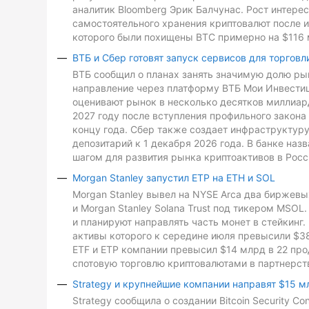
аналитик Bloomberg Эрик Балчунас. Рост интере
самостоятельного хранения криптовалют после и
которого были похищены BTC примерно на $116 
ВТБ и Сбер готовят запуск сервисов для торговл
ВТБ сообщил о планах занять значимую долю рын
направление через платформу ВТБ Мои Инвестиц
оценивают рынок в несколько десятков миллиард
2027 году после вступления профильного закона 
концу года. Сбер также создает инфраструктуру
депозитарий к 1 декабря 2026 года. В банке на
шагом для развития рынка криптоактивов в Росс
Morgan Stanley запустил ETP на ETH и SOL
Morgan Stanley вывел на NYSE Arca два биржевых
и Morgan Stanley Solana Trust под тикером MSO
и планируют направлять часть монет в стейкинг. 
активы которого к середине июля превысили $3
ETF и ETP компании превысил $14 млрд в 22 про
спотовую торговлю криптовалютами в партнерств
Strategy и крупнейшие компании направят $15 м
Strategy сообщила о создании Bitcoin Security C