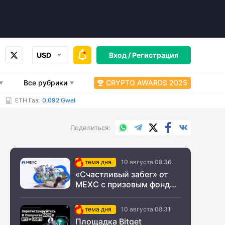
USD
Вход /
Регистрация
Все рубрики
CRYPTO AWARDS 2025
ETH Газ:
0,092 Gwei
WhatsApp
Telegram
X.com
Facebook
Вконтакт
Поделиться
тема дня
10 августа 08:36
«Счастливый забег» от
MEXC с призовым фондом
$200 000
тема дня
10 августа 08:31
Площадка Bitget