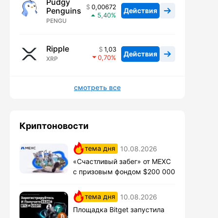
Pudgy
0,00672
Penguins
Действия
5,40
PENGU
Ripple
1,03
Действия
0,70
XRP
смотреть все
Криптоновости
тема дня
10.08.2026
«Счастливый забег» от MEXC
с призовым фондом $200 000
тема дня
10.08.2026
Площадка Bitget запустила