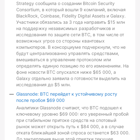
Strategy сообщила о создании Bitcoin Security
Consortium, в который вошли 9 компаний, включая
BlackRock, Coinbase, Fidelity Digital Assets и Galaxy.
Участники обязались за 3 года направить $15 млн
на поддержку независимых разработчиков и
исследования по защите сети BTC, в том числе от
возможных угроз со стороны квантовых
компьютеров. В консорциуме подчеркнули, что не
будут централизованно управлять средствами,
вмешиваться в управление протоколом или
определять единую позицию по его изменениям. На
фоне новости BTC опускался ниже $65 000, а
Galaxy отдельно заявила о готовности выделить на
исследования до $5 млн.
Glassnode: BTC перейдет к устойчивому росту
после пробоя $69 000
Аналитики Glassnode считают, что BTC подошел к
ключевому уровню $69 000: его уверенный пробой
при стабильном притоке средств на спотовый
рынок может открыть путь к $84 000, а в случае
отката ближайшей зоной спроса останется $63 000.
До закрепления выше этой отметки текущее