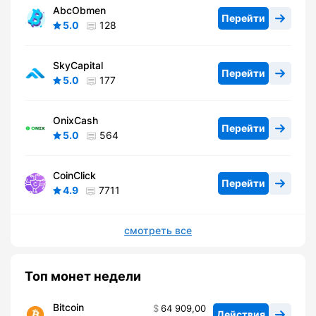
AbcObmen
Перейти
5.0
128
SkyCapital
Перейти
5.0
177
OnixCash
Перейти
5.0
564
CoinClick
Перейти
4.9
7711
смотреть все
Топ монет недели
Bitcoin
64 909,00
Действия