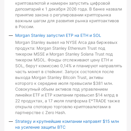
криптовалютой и намерен запустить цифровой
депозитарий к 1 декабря 2026 года. В банке назвали
принятие закона о регулировании крипторынка
важным шагом для развития рынка криптоактивов
в России.
Morgan Stanley запустил ETP на ETH и SOL
Morgan Stanley вывел на NYSE Arca два биржевых
продукта: Morgan Stanley Ethereum Trust под
тикером MSSE и Morgan Stanley Solana Trust под
тикером MSOL. Фонды отслеживают цену ETH и
SOL, берут комиссию 0,14% и планируют направлять
часть монет в стейкинг. Запуск состоялся после
выхода Morgan Stanley Bitcoin Trust, активы
которого к середине июля превысили $381 млн.
Совокупный объем активов под управлением
линейки ETF и ETP компании превысил $14 млрд в
22 продуктах, а 17 июля платформа E*TRADE также
открыла спотовую торговлю криптовалютами в
партнерстве с Zero Hash.
Strategy и крупнейшие компании направят $15 млн
на усиление защиты BTC