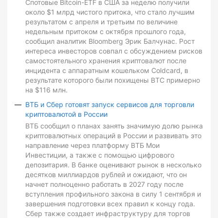
Спотовые Bitcoin-ETF в США за неделю получили
около $1 млрд чистого притока, что стало лучшим
результатом с апреля и третьим по величине
недельным притоком с октября прошлого года,
сообщил аналитик Bloomberg Эрик Балчунас. Рост
интереса инвесторов совпал с обсуждением рисков
самостоятельного хранения криптовалют после
инцидента с аппаратным кошельком Coldcard, в
результате которого были похищены BTC примерно
на $116 млн.
ВТБ и Сбер готовят запуск сервисов для торговли
криптовалютой в России
ВТБ сообщил о планах занять значимую долю рынка
криптовалютных операций в России и развивать это
направление через платформу ВТБ Мои
Инвестиции, а также с помощью цифрового
депозитария. В банке оценивают рынок в несколько
десятков миллиардов рублей и ожидают, что он
начнет полноценно работать в 2027 году после
вступления профильного закона в силу 1 сентября и
завершения подготовки всех правил к концу года.
Сбер также создает инфраструктуру для торгов