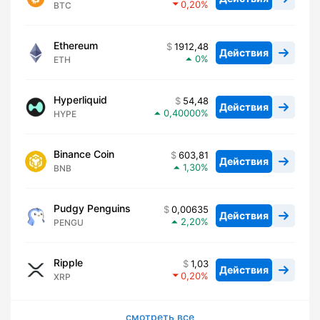
0,20
BTC
Ethereum
1912,48
Действия
0
ETH
Hyperliquid
54,48
Действия
0,40000
HYPE
Binance Coin
603,81
Действия
1,30
BNB
Pudgy Penguins
0,00635
Действия
2,20
PENGU
Ripple
1,03
Действия
0,20
XRP
смотреть все