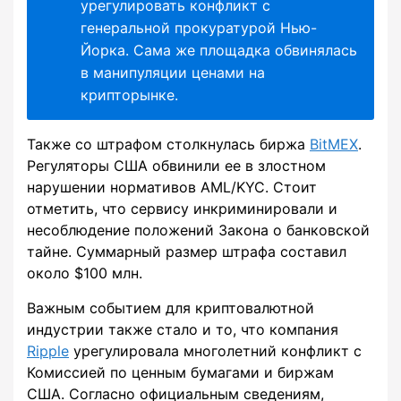
урегулировать конфликт с
генеральной прокуратурой Нью-
Йорка. Сама же площадка обвинялась
в манипуляции ценами на
крипторынке.
Также со штрафом столкнулась биржа
BitMEX
.
Регуляторы США обвинили ее в злостном
нарушении нормативов AML/KYC. Стоит
отметить, что сервису инкриминировали и
несоблюдение положений Закона о банковской
тайне. Суммарный размер штрафа составил
около $100 млн.
Важным событием для криптовалютной
индустрии также стало и то, что компания
Ripple
урегулировала многолетний конфликт с
Комиссией по ценным бумагами и биржам
США. Согласно официальным сведениям,