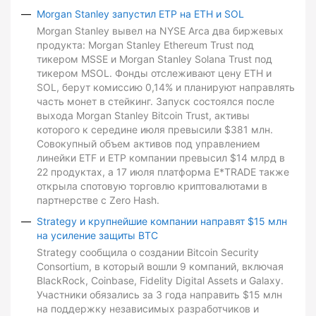
Morgan Stanley запустил ETP на ETH и SOL
Morgan Stanley вывел на NYSE Arca два биржевых
продукта: Morgan Stanley Ethereum Trust под
тикером MSSE и Morgan Stanley Solana Trust под
тикером MSOL. Фонды отслеживают цену ETH и
SOL, берут комиссию 0,14% и планируют направлять
часть монет в стейкинг. Запуск состоялся после
выхода Morgan Stanley Bitcoin Trust, активы
которого к середине июля превысили $381 млн.
Совокупный объем активов под управлением
линейки ETF и ETP компании превысил $14 млрд в
22 продуктах, а 17 июля платформа E*TRADE также
открыла спотовую торговлю криптовалютами в
партнерстве с Zero Hash.
Strategy и крупнейшие компании направят $15 млн
на усиление защиты BTC
Strategy сообщила о создании Bitcoin Security
Consortium, в который вошли 9 компаний, включая
BlackRock, Coinbase, Fidelity Digital Assets и Galaxy.
Участники обязались за 3 года направить $15 млн
на поддержку независимых разработчиков и