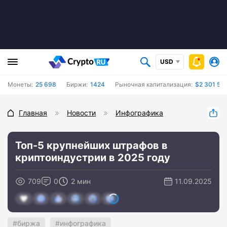
USD
Монеты:
25 698
Биржи:
1424
Рыночная капитализация:
$2 301 53
Главная
Новости
Инфографика
Топ-5 крупнейших штрафов в
криптоиндустрии в 2025 году
709
0
2 мин
11.09.2025
биржа
инфографика