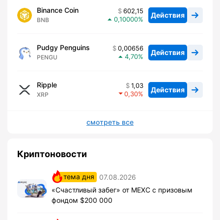
Binance Coin
602,15
Действия
0,10000
BNB
Pudgy Penguins
0,00656
Действия
4,70
PENGU
Ripple
1,03
Действия
0,30
XRP
смотреть все
Криптоновости
тема дня
07.08.2026
«Счастливый забег» от MEXC с призовым
фондом $200 000