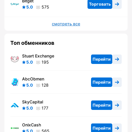
Bitget
Торговать
5.0
575
смотреть все
Топ обменников
Stuart Exchange
Перейти
5.0
195
AbcObmen
Перейти
5.0
128
SkyCapital
Перейти
5.0
177
OnixCash
Перейти
5.0
565