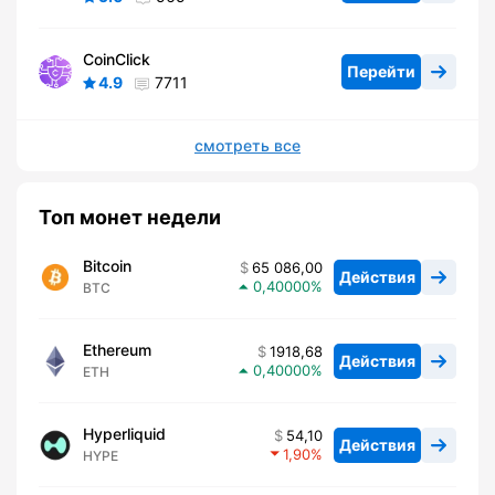
CoinClick
Перейти
4.9
7711
смотреть все
Топ монет недели
Bitcoin
65 086,00
Действия
0,40000
BTC
Ethereum
1918,68
Действия
0,40000
ETH
Hyperliquid
54,10
Действия
1,90
HYPE