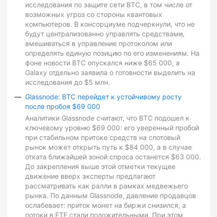
исследования по защите сети BTC, в том числе от
возможных угроз со стороны квантовых
компьютеров. В консорциуме подчеркнули, что не
будут централизованно управлять средствами,
вмешиваться в управление протоколом или
определять единую позицию по его изменениям. На
фоне новости BTC опускался ниже $65 000, а
Galaxy отдельно заявила о готовности выделить на
исследования до $5 млн.
Glassnode: BTC перейдет к устойчивому росту
после пробоя $69 000
Аналитики Glassnode считают, что BTC подошел к
ключевому уровню $69 000: его уверенный пробой
при стабильном притоке средств на спотовый
рынок может открыть путь к $84 000, а в случае
отката ближайшей зоной спроса останется $63 000.
До закрепления выше этой отметки текущее
движение вверх эксперты предлагают
рассматривать как ралли в рамках медвежьего
рынка. По данным Glassnode, давление продавцов
ослабевает: приток монет на биржи снизился, а
потоки в ETF стали положительными. При этом