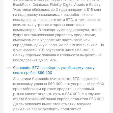
BlackRock, Coinbase, Fidelity Digital Assets и Galaxy.
Участники обязались за 3 года направить $15 млн
на поддержку независимых разработчиков и
исследования по защите сети BTC, в том числе от
возможных угроз со стороны квантовых
компьютеров. В консорциуме подчеркнули, что не
будут централизованно управлять средствами,
вмешиваться в управление протоколом или
определять единую позицию по его изменениям. На
фоне новости BTC опускался ниже $65 000, а
Galaxy отдельно заявила о готовности выделить на
исследования до $5 млн.
Glassnode: BTC перейдет к устойчивому росту
после пробоя $69 000
Аналитики Glassnode считают, что BTC подошел к
ключевому уровню $69 000: его уверенный пробой
при стабильном притоке средств на спотовый
рынок может открыть путь к $84 000, а в случае
отката ближайшей зоной спроса останется $63 000.
До закрепления выше этой отметки текущее
движение вверх эксперты предлагают