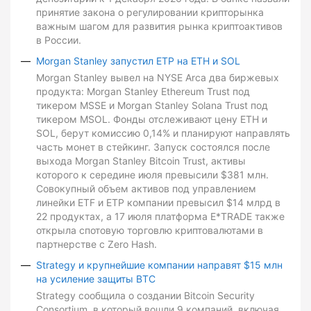
принятие закона о регулировании крипторынка
важным шагом для развития рынка криптоактивов
в России.
Morgan Stanley запустил ETP на ETH и SOL
Morgan Stanley вывел на NYSE Arca два биржевых
продукта: Morgan Stanley Ethereum Trust под
тикером MSSE и Morgan Stanley Solana Trust под
тикером MSOL. Фонды отслеживают цену ETH и
SOL, берут комиссию 0,14% и планируют направлять
часть монет в стейкинг. Запуск состоялся после
выхода Morgan Stanley Bitcoin Trust, активы
которого к середине июля превысили $381 млн.
Совокупный объем активов под управлением
линейки ETF и ETP компании превысил $14 млрд в
22 продуктах, а 17 июля платформа E*TRADE также
открыла спотовую торговлю криптовалютами в
партнерстве с Zero Hash.
Strategy и крупнейшие компании направят $15 млн
на усиление защиты BTC
Strategy сообщила о создании Bitcoin Security
Consortium, в который вошли 9 компаний, включая