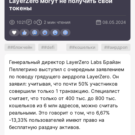
LayerZero могут не получить свои
токены
1021
0
2 мин чтения
08.05.2024
#блокчейн
#defi
#кошельки
#аирдроп
Генеральный директор LayerZero Labs Брайан
Пеллегрино выступил с очередным заявлением
по поводу грядущего аирдропа LayerZero. Он
заявил: учитывая, что почти 50% участников
совершили только 1 транзакцию. Специалист
считает, что только от 400 тыс. до 800 тыс.
кошельков из 6 млн адресов, можно считать
реальными. Это говорит о том, что 6,67%
-13,33% пользователей имеют право на
бесплатную раздачу активов.