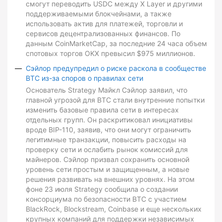
смогут переводить USDC между X Layer и другими
поддерживаемыми блокчейнами, а также
использовать актив для платежей, торговли и
сервисов децентрализованных финансов. По
данным CoinMarketCap, за последние 24 часа объем
спотовых торгов OKX превысил $975 миллионов.
Сэйлор предупредил о риске раскола в сообществе
BTC из-за споров о правилах сети
Основатель Strategy Майкл Сэйлор заявил, что
главной угрозой для BTC стали внутренние попытки
изменить базовые правила сети в интересах
отдельных групп. Он раскритиковал инициативы
вроде BIP-110, заявив, что они могут ограничить
легитимные транзакции, повысить расходы на
проверку сети и ослабить рынок комиссий для
майнеров. Сэйлор призвал сохранить основной
уровень сети простым и защищенным, а новые
решения развивать на внешних уровнях. На этом
фоне 23 июля Strategy сообщила о создании
консорциума по безопасности BTC с участием
BlackRock, Blockstream, Coinbase и еще нескольких
крупных компаний для поддержки независимых