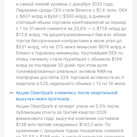
и самый низкий уровень с декабря 2023 года.
Лидерами среди CEX стали Binance с $1,4 трлн, OKX
с $607 млрд и Bybit с $300 млрд, а дневной
спотовый объем торговли криптовалютой за период
с 1 по 31 июля снизился на 23,6% — с $17,8 млрд до
$13,6 млрд. На децентрализованных биржах объем
торгов бессрочными контрактами в июле упал до
$531 млрд, что на 21% ниже июньских $676 млрд и
близко к годовому минимуму. Крупнейшей DEX по
этому сегменту стала Hyperliquid с объемом $199
млрд за последние 30 дней, при этом доля
токенизированных реальных активов RWA на
платформе достигла 32% торговой активности во II
квартале и 52% недельного объема с 13 по 19 июля.
Акции CleanSpark снизились после квартальной
выручки ниже прогнозов
Акции CleanSpark в четверг упали на 5,5% после
публикации отчета за третий квартал 2026
финансового года: выручка компании составила
$138 млн против ожидаемых $142,2 млн. По
сравнению с прошлым годом показатель снизился
на 30,5% с $198 млн, а чистый результат сменился