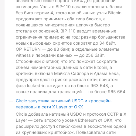
значительно ниже порога в 55% для досрочной
активации. Узлы с BIP-110 начали отклонять блоки
без бита версии 4, тогда как обычные узлы Bitcoin
продолжают принимать оба типа блоков, а
появившаяся миноритарная цепочка быстро
отстала от основной. BIP-110 вводит временные
ограничения примерно на год: размер большинства
новых выходных скриптов сократят до 34 байт,
OP_RETURN — до 83 байт, а отдельные элементы
witness и передачи данных — до 256 байт.
Сторонники считают, что это поможет сократить
объем немонетарных данных в сети Bitcoin, а
критики, включая Майкла Сэйлора и Адама Бэка,
предупреждают о риске раскола сети; при этом
фаза locked-in ожидается на блоке 963 648, а
новые правила для транзакций — на блоке 965 664.
Circle запустила нативный USDC и кроссчейн-
переводы в сети X Layer от OKX
Circle добавила нативный USDC и протокол CCTP в X
Layer — сеть второго уровня Ethereum от OKX, что
расширило доступ стейблкоина в экосистеме одной
из крупнейших криптобирж. Пользователи сети