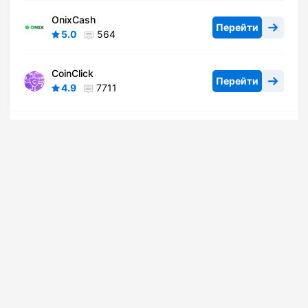
OnixCash
Перейти
5.0
564
CoinClick
Перейти
4.9
7711
смотреть все
Топ монет недели
Монеты
Обменники
Прогнозы
Форум
Bitcoin
64 909,00
Действия
0,20
BTC
Ethereum
1912,48
Действия
0
ETH
Hyperliquid
54,48