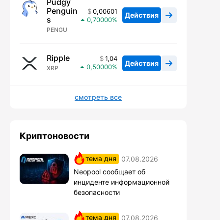
Pudgy
Penguin
0,00601
Действия
s
0,70000
PENGU
Ripple
1,04
Действия
0,50000
XRP
смотреть все
Криптоновости
тема дня
07.08.2026
Neopool сообщает об
инциденте информационной
безопасности
тема дня
07.08.2026