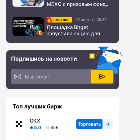
MEXC с призовым фондом
$200 000
тема дня
07 августа 08:31
Площадка Bitget
запустила акцию для
новых пользователей из
СНГ
Подпишись на новости
Топ лучших бирж
OKX
Торговать
5.0
856