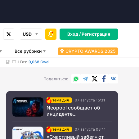
USD
Вход /
Регистрация
Все рубрики
CRYPTO AWARDS 2025
ETH Газ:
0,068 Gwei
WhatsApp
Telegram
X.com
Facebook
Вконтакт
Поделиться
тема дня
07 августа 15:31
Neopool сообщает об
инциденте
информационной
безопасности
тема дня
07 августа 08:41
«Счастливый забег» от