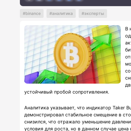
binance
аналитика
эксперты
В 
од
ак
би
от
мо
со
сн
дв
устойчивый пробой сопротивления.
Аналитика указывает, что индикатор Taker Bu
демонстрировал стабильное смещение в сторо
снизился, что отражало уменьшение давлени
условия для роста, но в данном случае цена