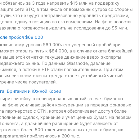
ники обязались за 3 года направить $15 млн на поддержку
ащите сети BTC, в том числе от возможных угроз со стороны
ули, что не будут централизованно управлять средствами,
делять единую позицию по его изменениям. На фоне новости
заявила о готовности выделить на исследования до $5 млн.
осле пробоя $69 000
к ключевому уровню $69 000: его уверенный пробой при
может открыть путь к $84 000, а в случае отката ближайшей
ия выше этой отметки текущее движение вверх эксперты
медвежьего рынка. По данным Glassnode, давление
низился, а потоки в ETF стали положительными. При этом
авным сигналом смены тренда станет устойчивый чистый
ирение числа покупателей.
га, Британии и Южной Кореи
ирит линейку токенизированных акций за счет бумаг из
ан на фоне усиливающейся конкуренции за перевод фондовых
ла партнерство с GTN, которая обеспечивает доступ более
сполнение сделок, хранение и учет ценных бумаг. На первом
Гонконга, а дальнейшее расширение будет зависеть от
ерживает более 500 токенизированных ценных бумаг, их
держателей приблизилось к 200 тыс.