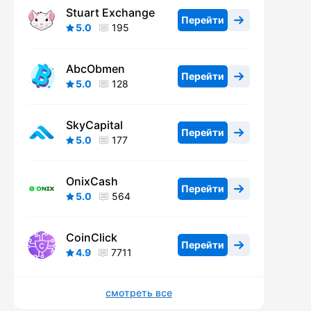
Stuart Exchange
Перейти
5.0
195
AbcObmen
Перейти
5.0
128
SkyCapital
Перейти
5.0
177
OnixCash
Перейти
5.0
564
CoinClick
Перейти
4.9
7711
смотреть все