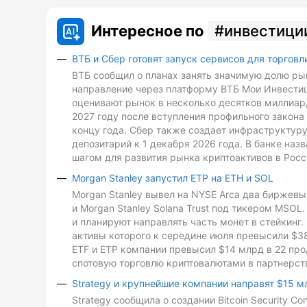
Интересное по
инвестици
ВТБ и Сбер готовят запуск сервисов для торговл
ВТБ сообщил о планах занять значимую долю рын
направление через платформу ВТБ Мои Инвестиц
оценивают рынок в несколько десятков миллиард
2027 году после вступления профильного закона 
концу года. Сбер также создает инфраструктуру
депозитарий к 1 декабря 2026 года. В банке на
шагом для развития рынка криптоактивов в Росс
Morgan Stanley запустил ETP на ETH и SOL
Morgan Stanley вывел на NYSE Arca два биржевых
и Morgan Stanley Solana Trust под тикером MSO
и планируют направлять часть монет в стейкинг. 
активы которого к середине июля превысили $3
ETF и ETP компании превысил $14 млрд в 22 про
спотовую торговлю криптовалютами в партнерств
Strategy и крупнейшие компании направят $15 м
Strategy сообщила о создании Bitcoin Security C