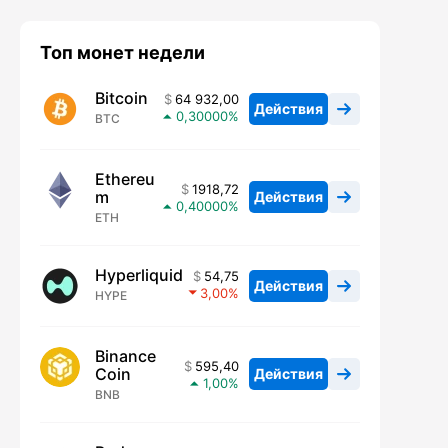
Топ монет недели
Bitcoin
64 932,00
Действия
0,30000
BTC
Ethereu
1918,72
m
Действия
0,40000
ETH
Hyperliquid
54,75
Действия
3,00
HYPE
Binance
595,40
Coin
Действия
1,00
BNB