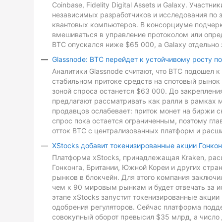
Coinbase, Fidelity Digital Assets и Galaxy. Участ
независимых разработчиков и исследования по з
квантовых компьютеров. В консорциуме подчеркн
вмешиваться в управление протоколом или опре
BTC опускался ниже $65 000, а Galaxy отдельно 
Glassnode: BTC перейдет к устойчивому росту п
Аналитики Glassnode считают, что BTC подошел 
стабильном притоке средств на спотовый рынок 
зоной спроса останется $63 000. До закреплен
предлагают рассматривать как ралли в рамках 
продавцов ослабевает: приток монет на биржи с
спрос пока остается ограниченным, поэтому гл
отток BTC с централизованных платформ и расш
XStocks добавит токенизированные акции Гонкон
Платформа xStocks, принадлежащая Kraken, расш
Гонконга, Британии, Южной Кореи и других стр
рынков в блокчейн. Для этого компания заключи
чем к 90 мировым рынкам и будет отвечать за и
этапе xStocks запустит токенизированные акции 
одобрения регуляторов. Сейчас платформа подд
совокупный оборот превысил $35 млрд, а число 