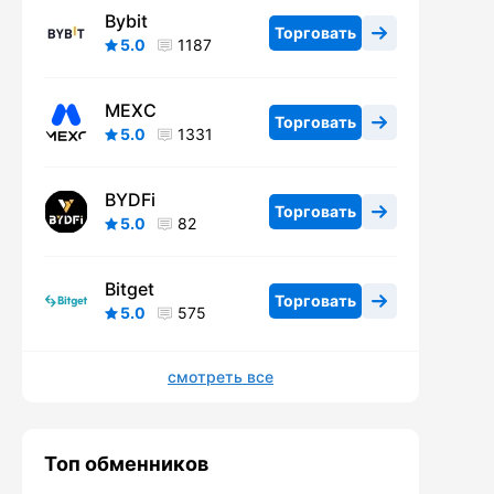
Bybit
Торговать
5.0
1187
MEXC
Торговать
5.0
1331
BYDFi
Торговать
5.0
82
Bitget
Торговать
5.0
575
смотреть все
Топ обменников