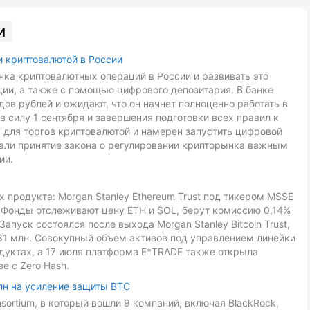
и
и криптовалютой в России
ка криптовалютных операций в России и развивать это
ии, а также с помощью цифрового депозитария. В банке
ов рублей и ожидают, что он начнет полноценно работать в
в силу 1 сентября и завершения подготовки всех правил к
 для торгов криптовалютой и намерен запустить цифровой
звали принятие закона о регулировании крипторынка важным
ии.
 продукта: Morgan Stanley Ethereum Trust под тикером MSSE
L. Фонды отслеживают цену ETH и SOL, берут комиссию 0,14%
Запуск состоялся после выхода Morgan Stanley Bitcoin Trust,
81 млн. Совокупный объем активов под управлением линейки
дуктах, а 17 июля платформа E*TRADE также открыла
е с Zero Hash.
лн на усиление защиты BTC
onsortium, в который вошли 9 компаний, включая BlackRock,