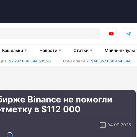
Кошельки
Новости
Статьи
Майнинг-пулы
ция:
$2 297 086 344 505,28
Объем за 24 ч:
$46 357 080 454,344
бирже Binance не помогли
отметку в $112 000
04.09.2025