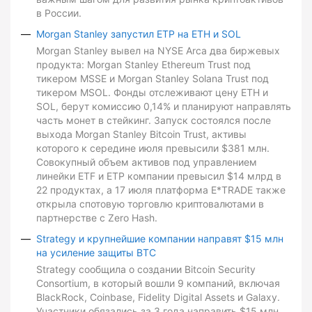
в России.
Morgan Stanley запустил ETP на ETH и SOL
Morgan Stanley вывел на NYSE Arca два биржевых
продукта: Morgan Stanley Ethereum Trust под
тикером MSSE и Morgan Stanley Solana Trust под
тикером MSOL. Фонды отслеживают цену ETH и
SOL, берут комиссию 0,14% и планируют направлять
часть монет в стейкинг. Запуск состоялся после
выхода Morgan Stanley Bitcoin Trust, активы
которого к середине июля превысили $381 млн.
Совокупный объем активов под управлением
линейки ETF и ETP компании превысил $14 млрд в
22 продуктах, а 17 июля платформа E*TRADE также
открыла спотовую торговлю криптовалютами в
партнерстве с Zero Hash.
Strategy и крупнейшие компании направят $15 млн
на усиление защиты BTC
Strategy сообщила о создании Bitcoin Security
Consortium, в который вошли 9 компаний, включая
BlackRock, Coinbase, Fidelity Digital Assets и Galaxy.
Участники обязались за 3 года направить $15 млн