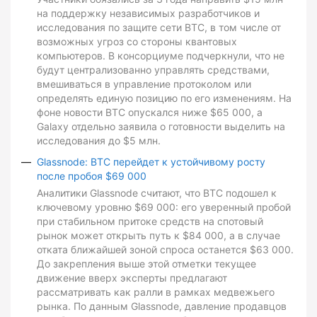
на поддержку независимых разработчиков и
исследования по защите сети BTC, в том числе от
возможных угроз со стороны квантовых
компьютеров. В консорциуме подчеркнули, что не
будут централизованно управлять средствами,
вмешиваться в управление протоколом или
определять единую позицию по его изменениям. На
фоне новости BTC опускался ниже $65 000, а
Galaxy отдельно заявила о готовности выделить на
исследования до $5 млн.
Glassnode: BTC перейдет к устойчивому росту
после пробоя $69 000
Аналитики Glassnode считают, что BTC подошел к
ключевому уровню $69 000: его уверенный пробой
при стабильном притоке средств на спотовый
рынок может открыть путь к $84 000, а в случае
отката ближайшей зоной спроса останется $63 000.
До закрепления выше этой отметки текущее
движение вверх эксперты предлагают
рассматривать как ралли в рамках медвежьего
рынка. По данным Glassnode, давление продавцов