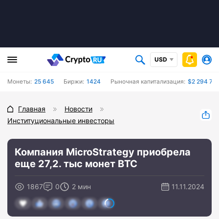
USD
Монеты:
25 645
Биржи:
1424
Рыночная капитализация:
$2 294 716
Главная
Новости
Институциональные инвесторы
Компания MicroStrategy приобрела
еще 27,2. тыс монет BTC
1867
0
2 мин
11.11.2024