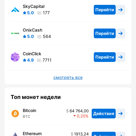
SkyCapital
Перейти
5.0
177
OnixCash
Перейти
5.0
564
CoinClick
Перейти
4.9
7711
смотреть все
Топ монет недели
Bitcoin
64 764,00
Действия
0,20
BTC
Ethereum
1913,24