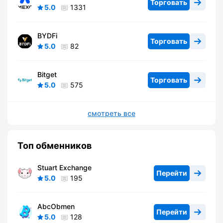
Торговать
5.0
1331
BYDFi
Торговать
5.0
82
Bitget
Торговать
5.0
575
смотреть все
Топ обменников
Stuart Exchange
Перейти
5.0
195
AbcObmen
Перейти
5.0
128