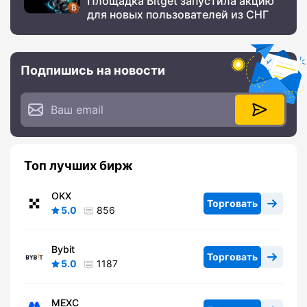
Площадка Bitget запустила акцию
для новых пользователей из СНГ
Подпишись на новости
Топ лучших бирж
OKX
Торговать
5.0
856
Bybit
Торговать
5.0
1187
MEXC