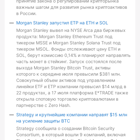
принятие закона о регулировании крипторынка
важным шагом для развития рынка криптоактивов
в России.
Morgan Stanley запустил ETP на ETH и SOL
Morgan Stanley вывел на NYSE Arca два биржевых
продукта: Morgan Stanley Ethereum Trust под
тикером MSSE и Morgan Stanley Solana Trust под
тикером MSOL. Фонды отслеживают цену ETH и
SOL, берут комиссию 0,14% и планируют направлять
часть монет в стейкинг. Запуск состоялся после
выхода Morgan Stanley Bitcoin Trust, активы
которого к середине июля превысили $381 млн.
Совокупный объем активов под управлением
линейки ETF и ETP компании превысил $14 млрд в
22 продуктах, а 17 июля платформа E*TRADE также
открыла спотовую торговлю криптовалютами в
партнерстве с Zero Hash.
Strategy и крупнейшие компании направят $15 млн
на усиление защиты BTC
Strategy сообщила о создании Bitcoin Security
Consortium, в который вошли 9 компаний, включая