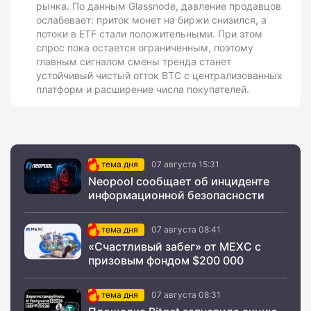
рынка. По данным Glassnode, давление продавцов
ослабевает: приток монет на биржи снизился, а
потоки в ETF стали положительными. При этом
спрос пока остается ограниченным, поэтому
главным сигналом смены тренда станет
устойчивый чистый отток BTC с централизованных
платформ и расширение числа покупателей.
тема дня
07 августа 15:31
Neopool сообщает об инциденте
информационной безопасности
тема дня
07 августа 08:41
«Счастливый забег» от MEXC с
призовым фондом $200 000
тема дня
07 августа 08:31