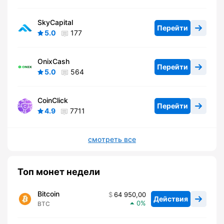
SkyCapital
Перейти
5.0
177
OnixCash
Перейти
5.0
564
CoinClick
Перейти
4.9
7711
смотреть все
Топ монет недели
Bitcoin
64 950,00
Действия
0
BTC