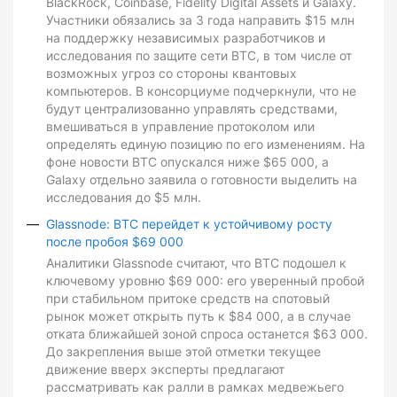
BlackRock, Coinbase, Fidelity Digital Assets и Galaxy.
Участники обязались за 3 года направить $15 млн
на поддержку независимых разработчиков и
исследования по защите сети BTC, в том числе от
возможных угроз со стороны квантовых
компьютеров. В консорциуме подчеркнули, что не
будут централизованно управлять средствами,
вмешиваться в управление протоколом или
определять единую позицию по его изменениям. На
фоне новости BTC опускался ниже $65 000, а
Galaxy отдельно заявила о готовности выделить на
исследования до $5 млн.
Glassnode: BTC перейдет к устойчивому росту
после пробоя $69 000
Аналитики Glassnode считают, что BTC подошел к
ключевому уровню $69 000: его уверенный пробой
при стабильном притоке средств на спотовый
рынок может открыть путь к $84 000, а в случае
отката ближайшей зоной спроса останется $63 000.
До закрепления выше этой отметки текущее
движение вверх эксперты предлагают
рассматривать как ралли в рамках медвежьего