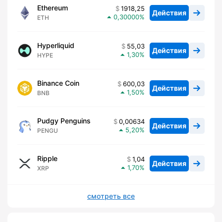
Ethereum
1918,25
Действия
0,30000
ETH
Hyperliquid
55,03
Действия
1,30
HYPE
Binance Coin
600,03
Действия
1,50
BNB
Pudgy Penguins
0,00634
Действия
5,20
PENGU
Ripple
1,04
Действия
1,70
XRP
смотреть все