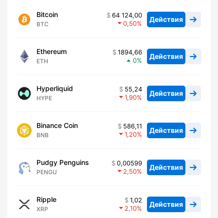
Bitcoin
64 124,00
Действия
0,50
BTC
Ethereum
1894,66
Действия
0
ETH
Hyperliquid
55,24
Действия
1,90
HYPE
Binance Coin
586,11
Действия
1,20
BNB
Pudgy Penguins
0,00599
Действия
2,50
PENGU
Ripple
1,02
Действия
2,10
XRP