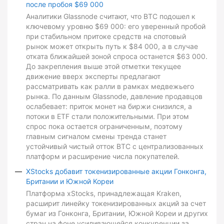
после пробоя $69 000
Аналитики Glassnode считают, что BTC подошел к
ключевому уровню $69 000: его уверенный пробой
при стабильном притоке средств на спотовый
рынок может открыть путь к $84 000, а в случае
отката ближайшей зоной спроса останется $63 000.
До закрепления выше этой отметки текущее
движение вверх эксперты предлагают
рассматривать как ралли в рамках медвежьего
рынка. По данным Glassnode, давление продавцов
ослабевает: приток монет на биржи снизился, а
потоки в ETF стали положительными. При этом
спрос пока остается ограниченным, поэтому
главным сигналом смены тренда станет
устойчивый чистый отток BTC с централизованных
платформ и расширение числа покупателей.
XStocks добавит токенизированные акции Гонконга,
Британии и Южной Кореи
Платформа xStocks, принадлежащая Kraken,
расширит линейку токенизированных акций за счет
бумаг из Гонконга, Британии, Южной Кореи и других
стран на фоне усиливающейся конкуренции за