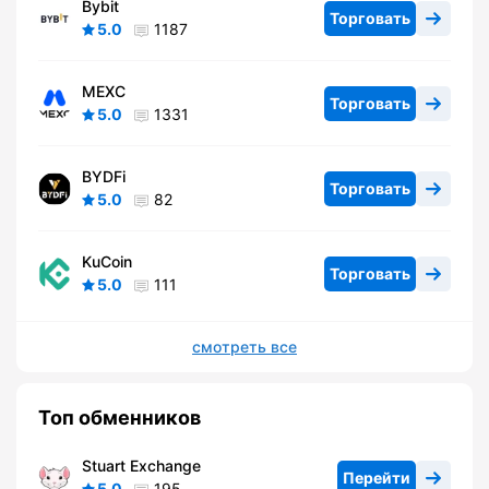
Bybit
Торговать
5.0
1187
MEXC
Торговать
5.0
1331
BYDFi
Торговать
5.0
82
KuCoin
Торговать
5.0
111
смотреть все
Топ обменников
Stuart Exchange
Перейти
5.0
195