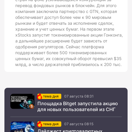
перевод фондовых рынков в блокчейн. Для этого
компания заключила партнерство с GTN, которая
обеспечивает доступ более чем к 90 мировым
рынкам и будет отвечать за исполнение сделок,
хранение и учет ценных бумаг. На первом этапе
xStocks запустит токенизированные акции Гонконга,
а дальнейшее расширение будет зависеть от
одобрения регуляторов. Сейчас платформа
поддерживает более 500 токенизированных
ценных бумаг, их совокупный оборот превысил $35
млрд, а число держателей приблизилось к 200 тыс.
тема дня
07 августа 08:31
Площадка Bitget запустила акцию
для новых пользователей из СНГ
тема дня
07 августа 08:15
Дайджест криптовалютных