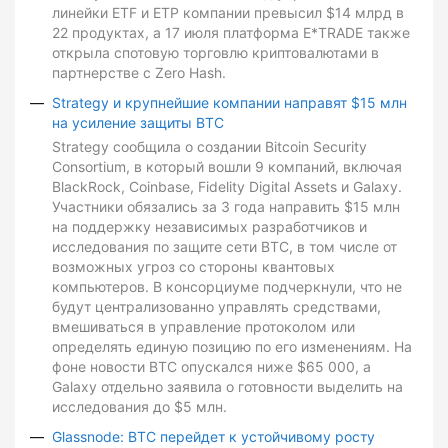
линейки ETF и ETP компании превысил $14 млрд в
22 продуктах, а 17 июля платформа E*TRADE также
открыла спотовую торговлю криптовалютами в
партнерстве с Zero Hash.
Strategy и крупнейшие компании направят $15 млн
на усиление защиты BTC
Strategy сообщила о создании Bitcoin Security
Consortium, в который вошли 9 компаний, включая
BlackRock, Coinbase, Fidelity Digital Assets и Galaxy.
Участники обязались за 3 года направить $15 млн
на поддержку независимых разработчиков и
исследования по защите сети BTC, в том числе от
возможных угроз со стороны квантовых
компьютеров. В консорциуме подчеркнули, что не
будут централизованно управлять средствами,
вмешиваться в управление протоколом или
определять единую позицию по его изменениям. На
фоне новости BTC опускался ниже $65 000, а
Galaxy отдельно заявила о готовности выделить на
исследования до $5 млн.
Glassnode: BTC перейдет к устойчивому росту