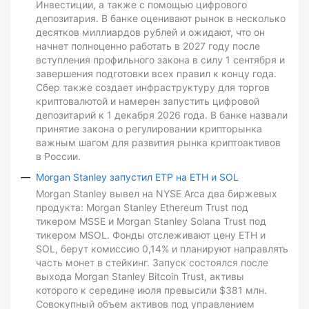
Инвестиции, а также с помощью цифрового
депозитария. В банке оценивают рынок в несколько
десятков миллиардов рублей и ожидают, что он
начнет полноценно работать в 2027 году после
вступления профильного закона в силу 1 сентября и
завершения подготовки всех правил к концу года.
Сбер также создает инфраструктуру для торгов
криптовалютой и намерен запустить цифровой
депозитарий к 1 декабря 2026 года. В банке назвали
принятие закона о регулировании крипторынка
важным шагом для развития рынка криптоактивов
в России.
Morgan Stanley запустил ETP на ETH и SOL
Morgan Stanley вывел на NYSE Arca два биржевых
продукта: Morgan Stanley Ethereum Trust под
тикером MSSE и Morgan Stanley Solana Trust под
тикером MSOL. Фонды отслеживают цену ETH и
SOL, берут комиссию 0,14% и планируют направлять
часть монет в стейкинг. Запуск состоялся после
выхода Morgan Stanley Bitcoin Trust, активы
которого к середине июля превысили $381 млн.
Совокупный объем активов под управлением