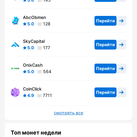
AbcObmen
Перейти
5.0
128
SkyCapital
Перейти
5.0
177
OnixCash
Перейти
5.0
564
CoinClick
Перейти
4.9
7711
смотреть все
Топ монет недели