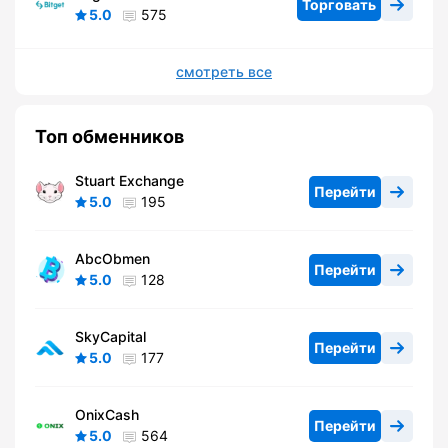
Торговать
5.0
575
смотреть все
Топ обменников
Stuart Exchange
Перейти
5.0
195
AbcObmen
Перейти
5.0
128
SkyCapital
Перейти
5.0
177
OnixCash
Перейти
5.0
564