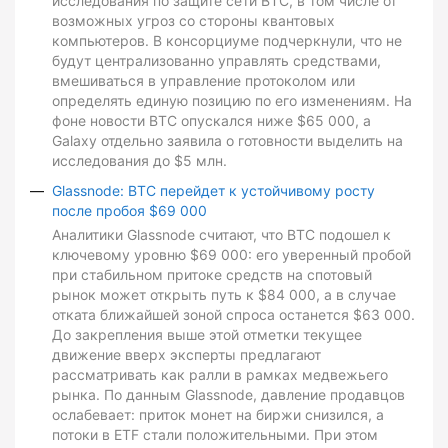
исследования по защите сети BTC, в том числе от
возможных угроз со стороны квантовых
компьютеров. В консорциуме подчеркнули, что не
будут централизованно управлять средствами,
вмешиваться в управление протоколом или
определять единую позицию по его изменениям. На
фоне новости BTC опускался ниже $65 000, а
Galaxy отдельно заявила о готовности выделить на
исследования до $5 млн.
Glassnode: BTC перейдет к устойчивому росту
после пробоя $69 000
Аналитики Glassnode считают, что BTC подошел к
ключевому уровню $69 000: его уверенный пробой
при стабильном притоке средств на спотовый
рынок может открыть путь к $84 000, а в случае
отката ближайшей зоной спроса останется $63 000.
До закрепления выше этой отметки текущее
движение вверх эксперты предлагают
рассматривать как ралли в рамках медвежьего
рынка. По данным Glassnode, давление продавцов
ослабевает: приток монет на биржи снизился, а
потоки в ETF стали положительными. При этом