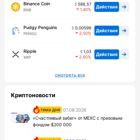
Binance Coin
586,57
Действия
1,40
BNB
Pudgy Penguins
0,00599
Действия
2,50
PENGU
Ripple
1,03
Действия
2,60
XRP
смотреть все
Криптоновости
тема дня
07.08.2026
«Счастливый забег» от MEXC с призовым
фондом $200 000