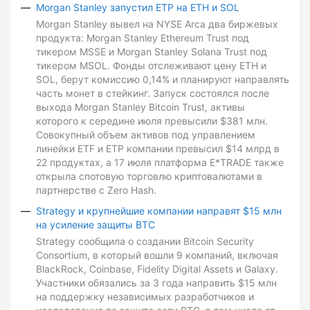
Morgan Stanley запустил ETP на ETH и SOL
Morgan Stanley вывел на NYSE Arca два биржевых
продукта: Morgan Stanley Ethereum Trust под
тикером MSSE и Morgan Stanley Solana Trust под
тикером MSOL. Фонды отслеживают цену ETH и
SOL, берут комиссию 0,14% и планируют направлять
часть монет в стейкинг. Запуск состоялся после
выхода Morgan Stanley Bitcoin Trust, активы
которого к середине июля превысили $381 млн.
Совокупный объем активов под управлением
линейки ETF и ETP компании превысил $14 млрд в
22 продуктах, а 17 июля платформа E*TRADE также
открыла спотовую торговлю криптовалютами в
партнерстве с Zero Hash.
Strategy и крупнейшие компании направят $15 млн
на усиление защиты BTC
Strategy сообщила о создании Bitcoin Security
Consortium, в который вошли 9 компаний, включая
BlackRock, Coinbase, Fidelity Digital Assets и Galaxy.
Участники обязались за 3 года направить $15 млн
на поддержку независимых разработчиков и