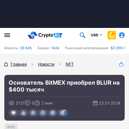
USD
Монеты:
25 645
Биржи:
1424
Рыночная капитализация:
$2 299 421
Главная
Новости
NFT
Основатель BitMEX приобрел BLUR на
$400 тысяч
2121
0
2 мин
23.01.2024
nft