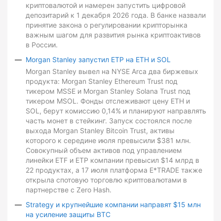
криптовалютой и намерен запустить цифровой
депозитарий к 1 декабря 2026 года. В банке назвали
принятие закона о регулировании крипторынка
важным шагом для развития рынка криптоактивов
в России.
Morgan Stanley запустил ETP на ETH и SOL
Morgan Stanley вывел на NYSE Arca два биржевых
продукта: Morgan Stanley Ethereum Trust под
тикером MSSE и Morgan Stanley Solana Trust под
тикером MSOL. Фонды отслеживают цену ETH и
SOL, берут комиссию 0,14% и планируют направлять
часть монет в стейкинг. Запуск состоялся после
выхода Morgan Stanley Bitcoin Trust, активы
которого к середине июля превысили $381 млн.
Совокупный объем активов под управлением
линейки ETF и ETP компании превысил $14 млрд в
22 продуктах, а 17 июля платформа E*TRADE также
открыла спотовую торговлю криптовалютами в
партнерстве с Zero Hash.
Strategy и крупнейшие компании направят $15 млн
на усиление защиты BTC