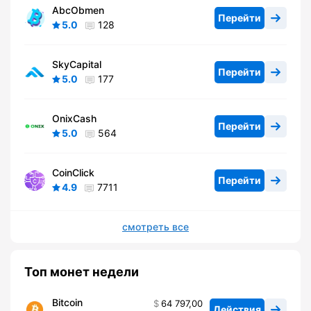
AbcObmen
Перейти
5.0
128
SkyCapital
Перейти
5.0
177
OnixCash
Перейти
5.0
564
CoinClick
Перейти
4.9
7711
смотреть все
Топ монет недели
Bitcoin
64 797,00
Действия