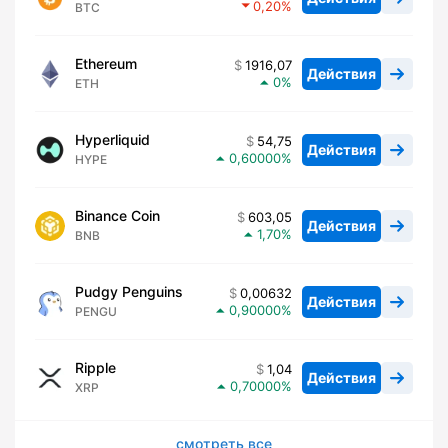
0,20
BTC
Ethereum
1916,07
Действия
0
ETH
Hyperliquid
54,75
Действия
0,60000
HYPE
Binance Coin
603,05
Действия
1,70
BNB
Pudgy Penguins
0,00632
Действия
0,90000
PENGU
Ripple
1,04
Действия
0,70000
XRP
смотреть все