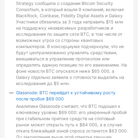
Strategy сообщила о создании Bitcoin Security
Consortium, в который вошли 9 компаний, включая
BlackRock, Coinbase, Fidelity Digital Assets и Galaxy.
Участники обязались за 3 года направить $15 млн
на поддержку независимых разработчиков и
исследования по защите сети BTC, в том числе от
возможных угроз со стороны квантовых
компьютеров. В консорциуме подчеркнули, что не
будут централизованно управлять средствами,
вмешиваться в управление протоколом или
определять единую позицию по его изменениям. На
фоне новости BTC опускался ниже $65 000, а
Galaxy отдельно заявила о готовности выделить на
исследования до $5 млн.
Glassnode: BTC перейдет к устойчивому росту
после пробоя $69 000
Аналитики Glassnode считают, что BTC подошел к
ключевому уровню $69 000: его уверенный пробой
при стабильном притоке средств на спотовый
рынок может открыть путь к $84 000, а в случае
отката ближайшей зоной спроса останется $63 000.
До закрепления выше этой отметки текущее