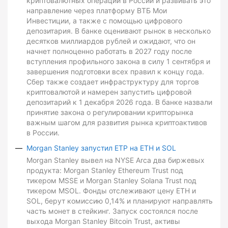
криптовалютных операций в России и развивать это
направление через платформу ВТБ Мои
Инвестиции, а также с помощью цифрового
депозитария. В банке оценивают рынок в несколько
десятков миллиардов рублей и ожидают, что он
начнет полноценно работать в 2027 году после
вступления профильного закона в силу 1 сентября и
завершения подготовки всех правил к концу года.
Сбер также создает инфраструктуру для торгов
криптовалютой и намерен запустить цифровой
депозитарий к 1 декабря 2026 года. В банке назвали
принятие закона о регулировании крипторынка
важным шагом для развития рынка криптоактивов
в России.
Morgan Stanley запустил ETP на ETH и SOL
Morgan Stanley вывел на NYSE Arca два биржевых
продукта: Morgan Stanley Ethereum Trust под
тикером MSSE и Morgan Stanley Solana Trust под
тикером MSOL. Фонды отслеживают цену ETH и
SOL, берут комиссию 0,14% и планируют направлять
часть монет в стейкинг. Запуск состоялся после
выхода Morgan Stanley Bitcoin Trust, активы