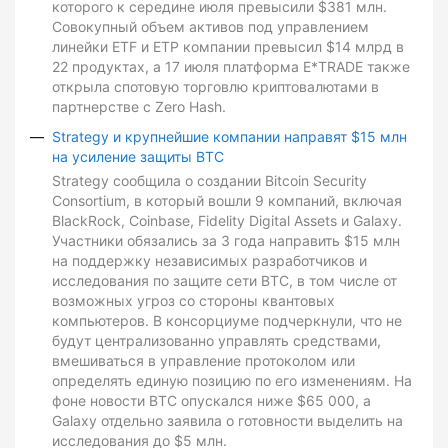
которого к середине июля превысили $381 млн.
Совокупный объем активов под управлением
линейки ETF и ETP компании превысил $14 млрд в
22 продуктах, а 17 июля платформа E*TRADE также
открыла спотовую торговлю криптовалютами в
партнерстве с Zero Hash.
Strategy и крупнейшие компании направят $15 млн
на усиление защиты BTC
Strategy сообщила о создании Bitcoin Security
Consortium, в который вошли 9 компаний, включая
BlackRock, Coinbase, Fidelity Digital Assets и Galaxy.
Участники обязались за 3 года направить $15 млн
на поддержку независимых разработчиков и
исследования по защите сети BTC, в том числе от
возможных угроз со стороны квантовых
компьютеров. В консорциуме подчеркнули, что не
будут централизованно управлять средствами,
вмешиваться в управление протоколом или
определять единую позицию по его изменениям. На
фоне новости BTC опускался ниже $65 000, а
Galaxy отдельно заявила о готовности выделить на
исследования до $5 млн.