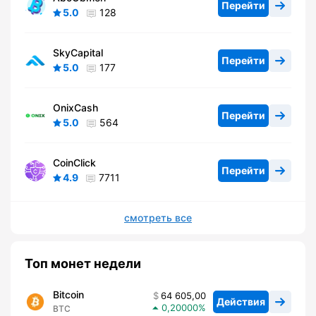
Перейти
5.0
128
SkyCapital
Перейти
5.0
177
OnixCash
Перейти
5.0
564
CoinClick
Перейти
4.9
7711
смотреть все
Топ монет недели
Bitcoin
64 605,00
Действия
0,20000
BTC