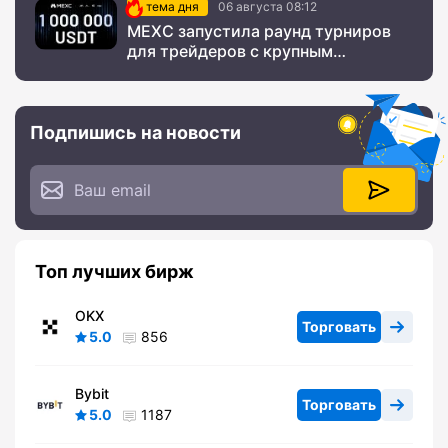
тема дня
06 августа 08:12
MEXC запустила раунд турниров
для трейдеров с крупным
призовым фондом
Подпишись на новости
Топ лучших бирж
OKX
Торговать
5.0
856
Bybit
Торговать
5.0
1187