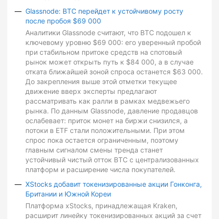
Glassnode: BTC перейдет к устойчивому росту
после пробоя $69 000
Аналитики Glassnode считают, что BTC подошел к
ключевому уровню $69 000: его уверенный пробой
при стабильном притоке средств на спотовый
рынок может открыть путь к $84 000, а в случае
отката ближайшей зоной спроса останется $63 000.
До закрепления выше этой отметки текущее
движение вверх эксперты предлагают
рассматривать как ралли в рамках медвежьего
рынка. По данным Glassnode, давление продавцов
ослабевает: приток монет на биржи снизился, а
потоки в ETF стали положительными. При этом
спрос пока остается ограниченным, поэтому
главным сигналом смены тренда станет
устойчивый чистый отток BTC с централизованных
платформ и расширение числа покупателей.
XStocks добавит токенизированные акции Гонконга,
Британии и Южной Кореи
Платформа xStocks, принадлежащая Kraken,
расширит линейку токенизированных акций за счет