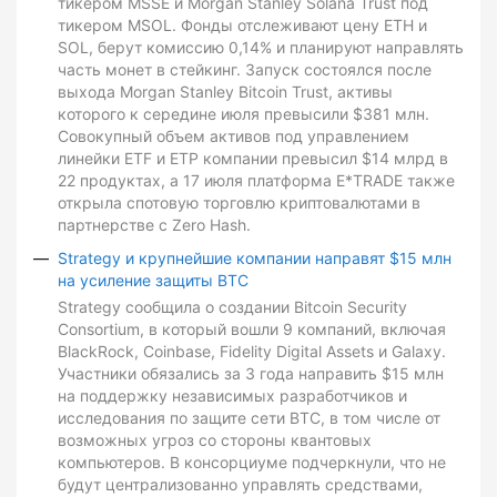
тикером MSSE и Morgan Stanley Solana Trust под
тикером MSOL. Фонды отслеживают цену ETH и
SOL, берут комиссию 0,14% и планируют направлять
часть монет в стейкинг. Запуск состоялся после
выхода Morgan Stanley Bitcoin Trust, активы
которого к середине июля превысили $381 млн.
Совокупный объем активов под управлением
линейки ETF и ETP компании превысил $14 млрд в
22 продуктах, а 17 июля платформа E*TRADE также
открыла спотовую торговлю криптовалютами в
партнерстве с Zero Hash.
Strategy и крупнейшие компании направят $15 млн
на усиление защиты BTC
Strategy сообщила о создании Bitcoin Security
Consortium, в который вошли 9 компаний, включая
BlackRock, Coinbase, Fidelity Digital Assets и Galaxy.
Участники обязались за 3 года направить $15 млн
на поддержку независимых разработчиков и
исследования по защите сети BTC, в том числе от
возможных угроз со стороны квантовых
компьютеров. В консорциуме подчеркнули, что не
будут централизованно управлять средствами,