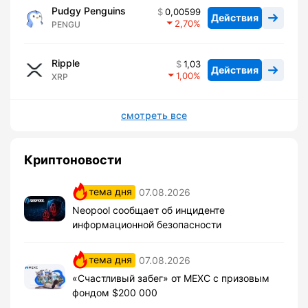
Pudgy Penguins
0,00599
Действия
2,70
PENGU
Ripple
1,03
Действия
1,00
XRP
смотреть все
Криптоновости
тема дня
07.08.2026
Neopool сообщает об инциденте
информационной безопасности
тема дня
07.08.2026
«Счастливый забег» от MEXC с призовым
фондом $200 000