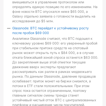
вмешиваться в управление протоколом или
определять единую позицию по его изменениям. На
фоне новости BTC опускался ниже $65 000, а
Galaxy отдельно заявила о готовности выделить на
исследования до $5 млн.
Glassnode: BTC перейдет к устойчивому росту
после пробоя $69 000
Аналитики Glassnode считают, что BTC подошел к
ключевому уровню $69 000: его уверенный пробой
при стабильном притоке средств на спотовый
рынок может открыть путь к $84 000, а в случае
отката ближайшей зоной спроса останется $63 000.
До закрепления выше этой отметки текущее
движение вверх эксперты предлагают
рассматривать как ралли в рамках медвежьего
рынка. По данным Glassnode, давление продавцов
ослабевает: приток монет на биржи снизился, а
потоки в ETF стали положительными. При этом
спрос пока остается ограниченным, поэтому
главным сигналом смены тренда станет
устойчивый чистый отток BTC с централизованных
платформ и расширение числа покупателей.