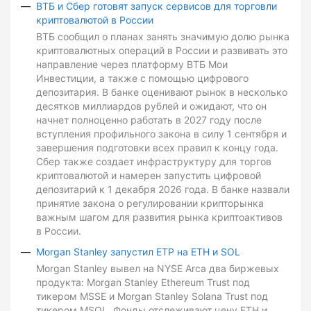
ВТБ и Сбер готовят запуск сервисов для торговли
криптовалютой в России
ВТБ сообщил о планах занять значимую долю рынка
криптовалютных операций в России и развивать это
направление через платформу ВТБ Мои
Инвестиции, а также с помощью цифрового
депозитария. В банке оценивают рынок в несколько
десятков миллиардов рублей и ожидают, что он
начнет полноценно работать в 2027 году после
вступления профильного закона в силу 1 сентября и
завершения подготовки всех правил к концу года.
Сбер также создает инфраструктуру для торгов
криптовалютой и намерен запустить цифровой
депозитарий к 1 декабря 2026 года. В банке назвали
принятие закона о регулировании крипторынка
важным шагом для развития рынка криптоактивов
в России.
Morgan Stanley запустил ETP на ETH и SOL
Morgan Stanley вывел на NYSE Arca два биржевых
продукта: Morgan Stanley Ethereum Trust под
тикером MSSE и Morgan Stanley Solana Trust под
тикером MSOL. Фонды отслеживают цену ETH и