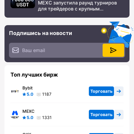
MEXC запустила раунд турниров
для трейдеров с крупным
призовым фондом
Подпишись на новости
Топ лучших бирж
Bybit
Торговать
5.0
1187
MEXC
Торговать
5.0
1331