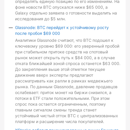
определять единую позицию по его изменениям. На
фоне новости BTC опускался ниже $65 000, а
Galaxy отдельно заявила о готовности выделить на
исследования до $5 млн.
Glassnode: BTC перейдет к устойчивому росту
после пробоя $69 000
Аналитики Glassnode считают, что BTC подошел к
ключевому уровню $69 000: его уверенный пробой
при стабильном притоке средств на спотовый
рынок может открыть путь к $84 000, а в случае
отката ближайшей зоной спроса останется $63 000.
До закрепления выше этой отметки текущее
движение вверх эксперты предлагают
рассматривать как ралли в рамках медвежьего
рынка. По данным Glassnode, давление продавцов
ослабевает: приток монет на биржи снизился, а
потоки в ETF стали положительными. При этом
спрос пока остается ограниченным, поэтому
главным сигналом смены тренда станет
устойчивый чистый отток BTC с централизованных
платформ и расширение числа покупателей.