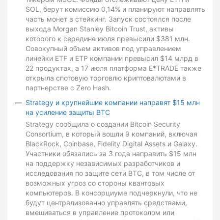
SOL, берут комиссию 0,14% и планируют направлять
часть монет в стейкинг. Запуск состоялся после
выхода Morgan Stanley Bitcoin Trust, активы
которого к середине июля превысили $381 млн.
Совокупный объем активов под управлением
линейки ETF и ETP компании превысил $14 млрд в
22 продуктах, а 17 июля платформа E*TRADE также
открыла спотовую торговлю криптовалютами в
партнерстве с Zero Hash.
Strategy и крупнейшие компании направят $15 млн
на усиление защиты BTC
Strategy сообщила о создании Bitcoin Security
Consortium, в который вошли 9 компаний, включая
BlackRock, Coinbase, Fidelity Digital Assets и Galaxy.
Участники обязались за 3 года направить $15 млн
на поддержку независимых разработчиков и
исследования по защите сети BTC, в том числе от
возможных угроз со стороны квантовых
компьютеров. В консорциуме подчеркнули, что не
будут централизованно управлять средствами,
вмешиваться в управление протоколом или