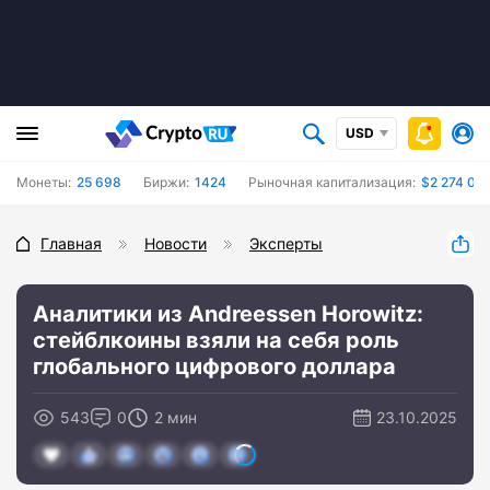
USD
Монеты:
25 698
Биржи:
1424
Рыночная капитализация:
$2 274 081
Главная
Новости
Эксперты
Аналитики из Andreessen Horowitz:
стейблкоины взяли на себя роль
глобального цифрового доллара
543
0
2 мин
23.10.2025