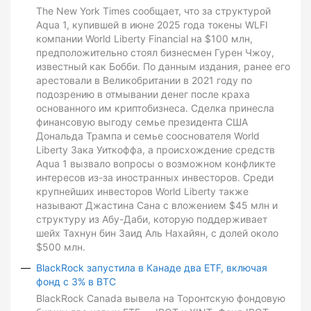
The New York Times сообщает, что за структурой
Aqua 1, купившей в июне 2025 года токены WLFI
компании World Liberty Financial на $100 млн,
предположительно стоял бизнесмен Гурен Чжоу,
известный как Бобби. По данным издания, ранее его
арестовали в Великобритании в 2021 году по
подозрению в отмывании денег после краха
основанного им криптобизнеса. Сделка принесла
финансовую выгоду семье президента США
Дональда Трампа и семье сооснователя World
Liberty Зака Уиткоффа, а происхождение средств
Aqua 1 вызвало вопросы о возможном конфликте
интересов из-за иностранных инвесторов. Среди
крупнейших инвесторов World Liberty также
называют Джастина Сана с вложением $45 млн и
структуру из Абу-Даби, которую поддерживает
шейх Тахнун бин Заид Аль Нахайян, с долей около
$500 млн.
BlackRock запустила в Канаде два ETF, включая
фонд с 3% в BTC
BlackRock Canada вывела на Торонтскую фондовую