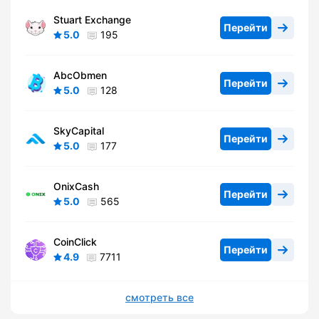
Stuart Exchange
Перейти
5.0
195
AbcObmen
Перейти
5.0
128
SkyCapital
Перейти
5.0
177
OnixCash
Перейти
5.0
565
CoinClick
Перейти
4.9
7711
смотреть все