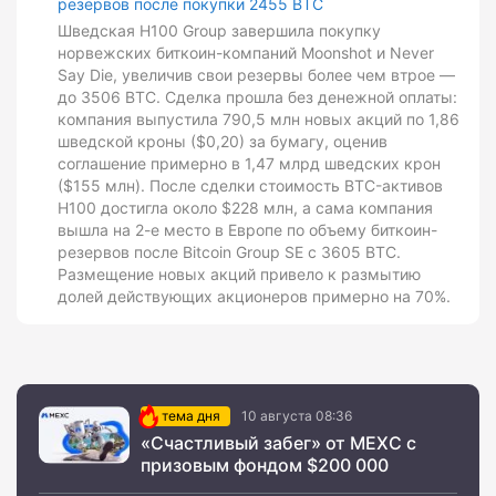
резервов после покупки 2455 BTC
Шведская H100 Group завершила покупку
норвежских биткоин-компаний Moonshot и Never
Say Die, увеличив свои резервы более чем втрое —
до 3506 BTC. Сделка прошла без денежной оплаты:
компания выпустила 790,5 млн новых акций по 1,86
шведской кроны ($0,20) за бумагу, оценив
соглашение примерно в 1,47 млрд шведских крон
($155 млн). После сделки стоимость BTC-активов
H100 достигла около $228 млн, а сама компания
вышла на 2-е место в Европе по объему биткоин-
резервов после Bitcoin Group SE с 3605 BTC.
Размещение новых акций привело к размытию
долей действующих акционеров примерно на 70%.
тема дня
10 августа 08:36
«Счастливый забег» от MEXC с
призовым фондом $200 000