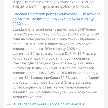
млрд. На премаркете STRC прибавили 0,46% до
$95,45, а MSTR выросли на 0,25% до $100,26.
Standard Chartered: рост токенизированных активов
до $4 трлн может поднять LINK до $200 к концу
2030 года
Standard Chartered прогнозирует рост LINK более
чем в 25 раз — с текущих $8 до $200 к концу 2030
года на фоне расширения рынка токенизированных
реальных активов. В банке ожидают, что объем
токенизированных RWA к концу 2028 года
достигнет $4 трлн, а активов в DeFi — $2,7 трлн к
концу 2030 года, что усилит спрос на сервисы
Chainlink для передачи данных между внешними
системами и блокчейнами. В июле объем торгов
токенизированными RWA на DEX обновил рекорд и
достиг $141 млрд, прибавив 19,5% за месяц. Среди
рисков для прогноза Standard Chartered назвал
более медленное развитие институциональной
токенизации, усиление конкуренции и возможные
технические сбои.
H100 стала второй в Европе по объему BTC-