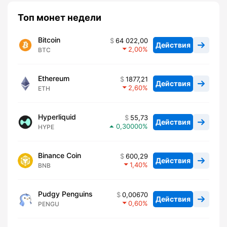
Топ монет недели
Bitcoin
64 022,00
Действия
2,00
BTC
Ethereum
1877,21
Действия
2,60
ETH
Hyperliquid
55,73
Действия
0,30000
HYPE
Binance Coin
600,29
Действия
1,40
BNB
Pudgy Penguins
0,00670
Действия
0,60
PENGU