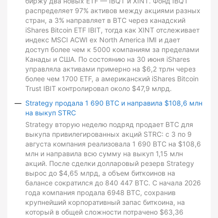
биржу два новых ETF — IBQT и XINT. Фонд IBQT
распределяет 97% активов между акциями разных
стран, а 3% направляет в BTC через канадский
iShares Bitcoin ETF IBIT, тогда как XINT отслеживает
индекс MSCI ACWI ex North America IMI и дает
доступ более чем к 5000 компаниям за пределами
Канады и США. По состоянию на 30 июня iShares
управляла активами примерно на $6,2 трлн через
более чем 1700 ETF, а американский iShares Bitcoin
Trust IBIT контролировал около $47,9 млрд.
Strategy продала 1 690 BTC и направила $108,6 млн
на выкуп STRC
Strategy вторую неделю подряд продает BTC для
выкупа привилегированных акций STRC: с 3 по 9
августа компания реализовала 1 690 BTC на $108,6
млн и направила всю сумму на выкуп 1,15 млн
акций. После сделки долларовый резерв Strategy
вырос до $4,65 млрд, а объем биткоинов на
балансе сократился до 840 447 BTC. С начала 2026
года компания продала 6948 BTC, сохранив
крупнейший корпоративный запас биткоина, на
который в общей сложности потрачено $63,36