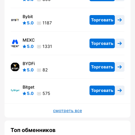
Bybit
Торговать
5.0
1187
MEXC
Торговать
5.0
1331
BYDFi
Торговать
5.0
82
Bitget
Торговать
5.0
575
смотреть все
Топ обменников