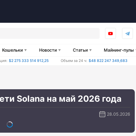
Кошельки
Новости
Статьи
Майнинг-пулы
ция:
$2 275 333 514 912,25
Объем за 24 ч:
$48 822 247 349,683
ети Solana на май 2026 года
28.05.2026