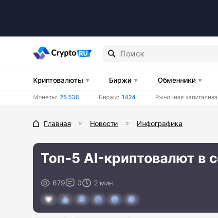
Криптовалюты
Биржи
Обменники
Монеты:
25 538
Биржи:
1424
Рыночная капитализа
Главная
Новости
Инфографика
Топ-5 AI-криптовалют в с
679
0
2 мин