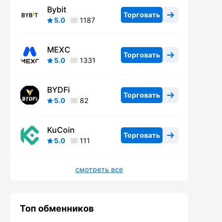
Bybit
Торговать
5.0
1187
MEXC
Торговать
5.0
1331
BYDFi
Торговать
5.0
82
KuCoin
Торговать
5.0
111
смотреть все
Топ обменников