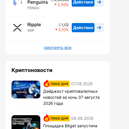
Penguins
Действия
2,50
PENGU
Ripple
1,02
Действия
2,10
XRP
смотреть все
Криптоновости
тема дня
07.08.2026
Дайджест криптовалютных
новостей за ночь 07 августа
2026 года
тема дня
06.08.2026
Площадка Bitget запустила