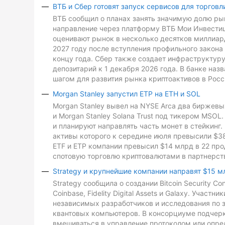
ВТБ и Сбер готовят запуск сервисов для торговл
ВТБ сообщил о планах занять значимую долю рын
направление через платформу ВТБ Мои Инвестиц
оценивают рынок в несколько десятков миллиард
2027 году после вступления профильного закона 
концу года. Сбер также создает инфраструктуру
депозитарий к 1 декабря 2026 года. В банке на
шагом для развития рынка криптоактивов в Росс
Morgan Stanley запустил ETP на ETH и SOL
Morgan Stanley вывел на NYSE Arca два биржевых
и Morgan Stanley Solana Trust под тикером MSO
и планируют направлять часть монет в стейкинг. 
активы которого к середине июля превысили $3
ETF и ETP компании превысил $14 млрд в 22 про
спотовую торговлю криптовалютами в партнерств
Strategy и крупнейшие компании направят $15 м
Strategy сообщила о создании Bitcoin Security C
Coinbase, Fidelity Digital Assets и Galaxy. Участ
независимых разработчиков и исследования по з
квантовых компьютеров. В консорциуме подчеркн
вмешиваться в управление протоколом или опре