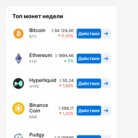
Топ монет недели
Bitcoin
64 124,00
Действия
0,50
BTC
Ethereum
1894,66
Действия
0
ETH
Hyperliquid
55,24
Действия
1,90
HYPE
Binance
586,11
Coin
Действия
1,20
BNB
Pudgy
0,00599