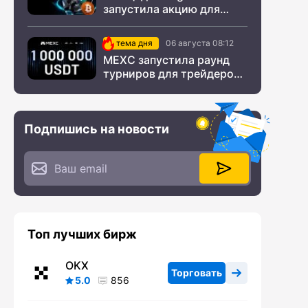
запустила акцию для
новых пользователей из
СНГ
тема дня
06 августа 08:12
MEXC запустила раунд
турниров для трейдеров
с крупным призовым
фондом
Подпишись на новости
Топ лучших бирж
OKX
Торговать
5.0
856