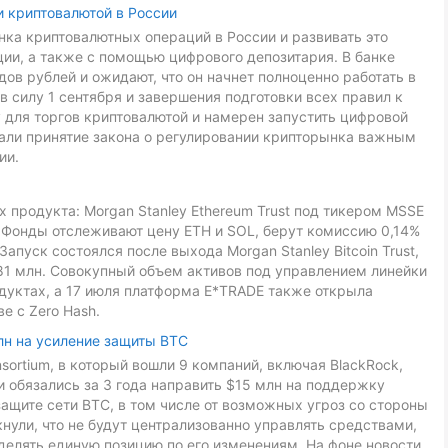
и криптовалютой в России
ка криптовалютных операций в России и развивать это
ии, а также с помощью цифрового депозитария. В банке
ов рублей и ожидают, что он начнет полноценно работать в
в силу 1 сентября и завершения подготовки всех правил к
 для торгов криптовалютой и намерен запустить цифровой
звали принятие закона о регулировании крипторынка важным
ии.
 продукта: Morgan Stanley Ethereum Trust под тикером MSSE
L. Фонды отслеживают цену ETH и SOL, берут комиссию 0,14%
Запуск состоялся после выхода Morgan Stanley Bitcoin Trust,
81 млн. Совокупный объем активов под управлением линейки
дуктах, а 17 июля платформа E*TRADE также открыла
е с Zero Hash.
лн на усиление защиты BTC
onsortium, в который вошли 9 компаний, включая BlackRock,
ники обязались за 3 года направить $15 млн на поддержку
ащите сети BTC, в том числе от возможных угроз со стороны
ули, что не будут централизованно управлять средствами,
делять единую позицию по его изменениям. На фоне новости