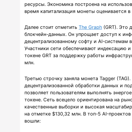
ресурсы. Экономика построена на использов
время капитализация монеты оценивается в 
Далее стоит отметить
The Graph
(GRT). Это 
блокчейн-данных. Он упрощает доступ к инф
децентрализованному софту и AI-системам в
Участники сети обеспечивают индексацию и 
токене GRT за поддержку работы инфраструк
млн.
Третью строчку заняла монета Tagger (TAG)
децентрализованной обработки данных и по
позволяет пользователям выполнять энергое
токене. Сеть всецело ориентирована на рын
качественные выборки и высокая масштабир
на отметке $130,32 млн. В топ-5 AI-проекто
вошли: