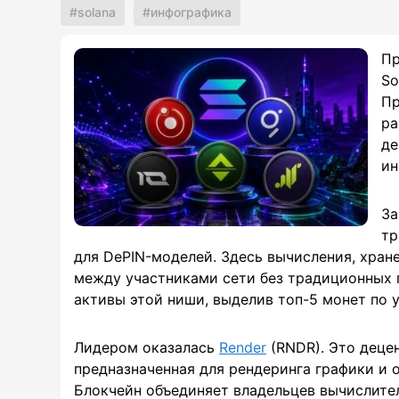
solana
инфографика
Пр
So
Пр
ра
де
ин
За
тр
для DePIN-моделей. Здесь вычисления, хран
между участниками сети без традиционных п
активы этой ниши, выделив топ-5 монет по 
Лидером оказалась
Render
(RNDR). Это деце
предназначенная для рендеринга графики и 
Блокчейн объединяет владельцев вычислите