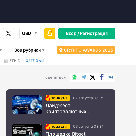
USD
Вход /
Регистрация
Все рубрики
CRYPTO AWARDS 2025
ETH Газ:
0,117 Gwei
WhatsApp
Telegram
X.com
Facebook
Вконтакт
Поделиться
тема дня
07 августа 08:15
Дайджест
криптовалютных
новостей за ночь 07
августа 2026 года
тема дня
06 августа 08:31
Площадка Bitget