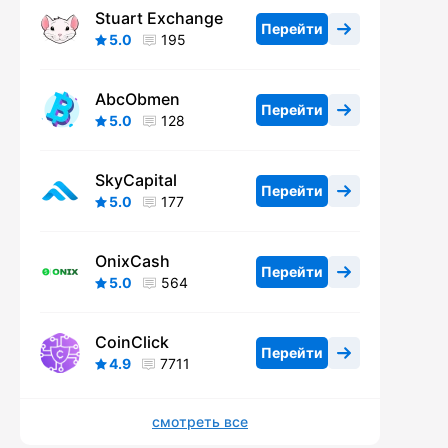
Stuart Exchange
Перейти
5.0
195
AbcObmen
Перейти
5.0
128
SkyCapital
Перейти
5.0
177
OnixCash
Перейти
5.0
564
CoinClick
Перейти
4.9
7711
смотреть все