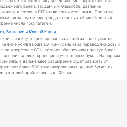
ия выше этой отметки текущее движение вверх эксперты
медвежьего рынка. По данным Glassnode, давление
низился, а потоки в ETF стали положительными. При этом
авным сигналом смены тренда станет устойчивый чистый
ирение числа покупателей.
га, Британии и Южной Кореи
ирит линейку токенизированных акций за счет бумаг из
ан на фоне усиливающейся конкуренции за перевод фондовых
ла партнерство с GTN, которая обеспечивает доступ более
сполнение сделок, хранение и учет ценных бумаг. На первом
Гонконга, а дальнейшее расширение будет зависеть от
ерживает более 500 токенизированных ценных бумаг, их
держателей приблизилось к 200 тыс.