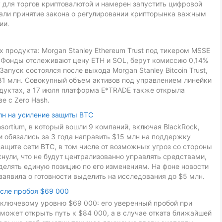
 для торгов криптовалютой и намерен запустить цифровой
звали принятие закона о регулировании крипторынка важным
ии.
 продукта: Morgan Stanley Ethereum Trust под тикером MSSE
L. Фонды отслеживают цену ETH и SOL, берут комиссию 0,14%
Запуск состоялся после выхода Morgan Stanley Bitcoin Trust,
81 млн. Совокупный объем активов под управлением линейки
дуктах, а 17 июля платформа E*TRADE также открыла
е с Zero Hash.
лн на усиление защиты BTC
onsortium, в который вошли 9 компаний, включая BlackRock,
ники обязались за 3 года направить $15 млн на поддержку
ащите сети BTC, в том числе от возможных угроз со стороны
ули, что не будут централизованно управлять средствами,
делять единую позицию по его изменениям. На фоне новости
заявила о готовности выделить на исследования до $5 млн.
осле пробоя $69 000
к ключевому уровню $69 000: его уверенный пробой при
может открыть путь к $84 000, а в случае отката ближайшей