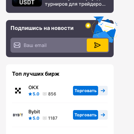
турниров для трейдеров
с крупным призовым
фондом
Подпишись на новости
Топ лучших бирж
OKX
Торговать
5.0
856
Bybit
Торговать
5.0
1187