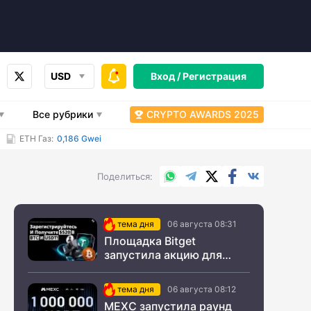
USD
Вход /
Регистрация
Все рубрики
CRYPTO AWARDS 2025
ETH Газ:
0,186 Gwei
WhatsApp
Telegram
X.com
Facebook
Вконтакт
Поделиться
тема дня
06 августа 08:31
Площадка Bitget
запустила акцию для
новых пользователей из
СНГ
тема дня
06 августа 08:12
MEXC запустила раунд