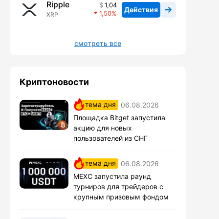
Ripple
1,04
Действия
1,50
XRP
смотреть все
Криптоновости
тема дня
06.08.2026
Площадка Bitget запустила
акцию для новых
пользователей из СНГ
тема дня
06.08.2026
MEXC запустила раунд
турниров для трейдеров с
крупным призовым фондом