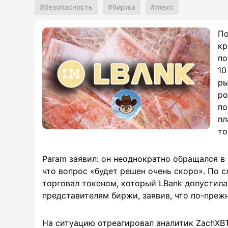
безопасность
биржа
mexc
По
кр
по
10
ры
ро
по
пл
то
Param заявил: он неоднократно обращался в
что вопрос «будет решен очень скоро». По с
торговал токеном, который LBank допустила 
представителям биржи, заявив, что по-преж
На ситуацию отреагировал аналитик ZachXBT