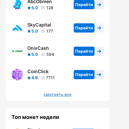
AbcObmen
Перейти
5.0
128
SkyCapital
Перейти
5.0
177
OnixCash
Перейти
5.0
564
CoinClick
Перейти
4.9
7711
смотреть все
Топ монет недели