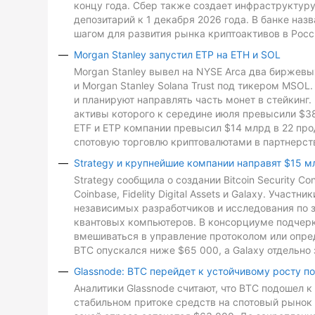
концу года. Сбер также создает инфраструктуру
депозитарий к 1 декабря 2026 года. В банке на
шагом для развития рынка криптоактивов в Росс
Morgan Stanley запустил ETP на ETH и SOL
Morgan Stanley вывел на NYSE Arca два биржевых
и Morgan Stanley Solana Trust под тикером MSO
и планируют направлять часть монет в стейкинг. 
активы которого к середине июля превысили $3
ETF и ETP компании превысил $14 млрд в 22 про
спотовую торговлю криптовалютами в партнерств
Strategy и крупнейшие компании направят $15 м
Strategy сообщила о создании Bitcoin Security C
Coinbase, Fidelity Digital Assets и Galaxy. Участ
независимых разработчиков и исследования по з
квантовых компьютеров. В консорциуме подчеркн
вмешиваться в управление протоколом или опре
BTC опускался ниже $65 000, а Galaxy отдельно 
Glassnode: BTC перейдет к устойчивому росту п
Аналитики Glassnode считают, что BTC подошел 
стабильном притоке средств на спотовый рынок 