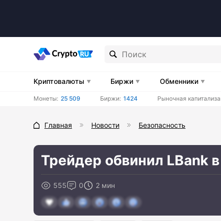
Криптовалюты
Биржи
Обменники
Монеты:
25 509
Биржи:
1424
Рыночная капитализа
Главная
Новости
Безопасность
Трейдер обвинил LBank в
555
0
2 мин