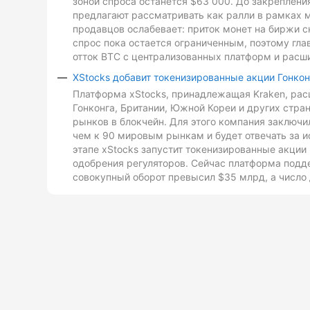
зоной спроса останется $63 000. До закреплен
предлагают рассматривать как ралли в рамках 
продавцов ослабевает: приток монет на биржи с
спрос пока остается ограниченным, поэтому гл
отток BTC с централизованных платформ и расш
XStocks добавит токенизированные акции Гонкон
Платформа xStocks, принадлежащая Kraken, расш
Гонконга, Британии, Южной Кореи и других стр
рынков в блокчейн. Для этого компания заключи
чем к 90 мировым рынкам и будет отвечать за и
этапе xStocks запустит токенизированные акции 
одобрения регуляторов. Сейчас платформа подд
совокупный оборот превысил $35 млрд, а число 