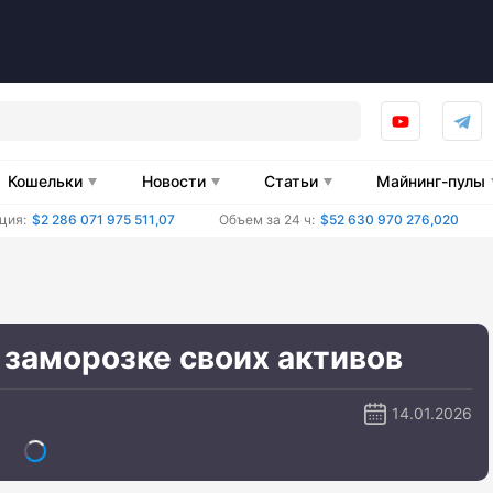
Кошельки
Новости
Статьи
Майнинг-пулы
ция:
$2 286 071 975 511,07
Объем за 24 ч:
$52 630 970 276,020
 заморозке своих активов
14.01.2026