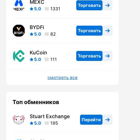
MEXC
Торговать
5.0
1331
BYDFi
Торговать
5.0
82
KuCoin
Торговать
5.0
111
смотреть все
Топ обменников
Stuart Exchange
Перейти
5.0
195