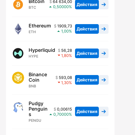
Bitcoin
64 634,00
Действия
0,50000
BTC
Ethereum
1909,73
Действия
1,00
ETH
Hyperliquid
56,28
Действия
1,80
HYPE
Binance
593,08
Coin
Действия
1,30
BNB
Pudgy
Penguin
0,00615
Действия
s
0,70000
PENGU