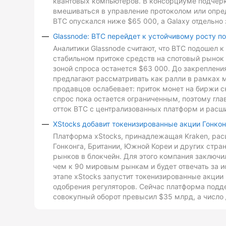
квантовых компьютеров. В консорциуме подчеркн
вмешиваться в управление протоколом или опре
BTC опускался ниже $65 000, а Galaxy отдельно 
Glassnode: BTC перейдет к устойчивому росту п
Аналитики Glassnode считают, что BTC подошел 
стабильном притоке средств на спотовый рынок 
зоной спроса останется $63 000. До закреплен
предлагают рассматривать как ралли в рамках 
продавцов ослабевает: приток монет на биржи с
спрос пока остается ограниченным, поэтому гл
отток BTC с централизованных платформ и расш
XStocks добавит токенизированные акции Гонкон
Платформа xStocks, принадлежащая Kraken, расш
Гонконга, Британии, Южной Кореи и других стр
рынков в блокчейн. Для этого компания заключи
чем к 90 мировым рынкам и будет отвечать за и
этапе xStocks запустит токенизированные акции 
одобрения регуляторов. Сейчас платформа подд
совокупный оборот превысил $35 млрд, а число 