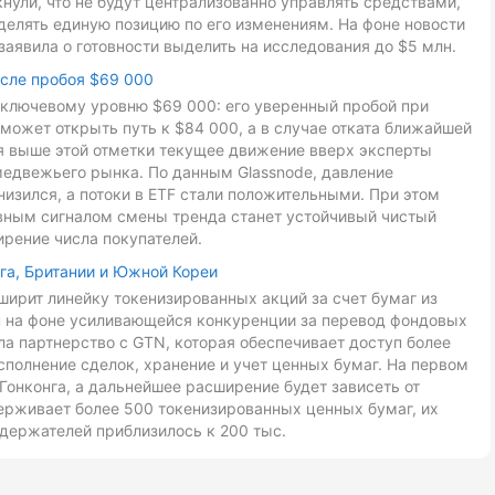
ули, что не будут централизованно управлять средствами,
делять единую позицию по его изменениям. На фоне новости
заявила о готовности выделить на исследования до $5 млн.
осле пробоя $69 000
к ключевому уровню $69 000: его уверенный пробой при
может открыть путь к $84 000, а в случае отката ближайшей
ия выше этой отметки текущее движение вверх эксперты
медвежьего рынка. По данным Glassnode, давление
низился, а потоки в ETF стали положительными. При этом
авным сигналом смены тренда станет устойчивый чистый
ирение числа покупателей.
га, Британии и Южной Кореи
ирит линейку токенизированных акций за счет бумаг из
ан на фоне усиливающейся конкуренции за перевод фондовых
ла партнерство с GTN, которая обеспечивает доступ более
сполнение сделок, хранение и учет ценных бумаг. На первом
Гонконга, а дальнейшее расширение будет зависеть от
ерживает более 500 токенизированных ценных бумаг, их
держателей приблизилось к 200 тыс.