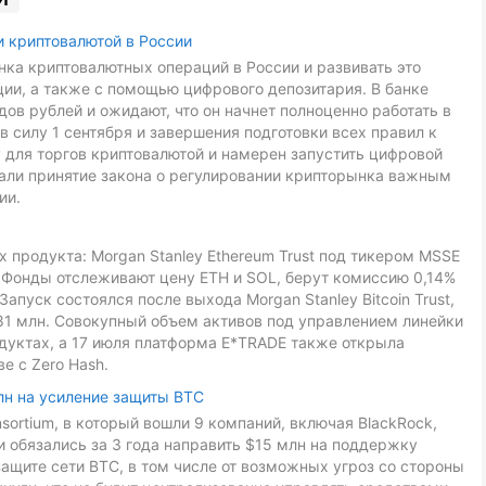
и криптовалютой в России
ка криптовалютных операций в России и развивать это
ии, а также с помощью цифрового депозитария. В банке
ов рублей и ожидают, что он начнет полноценно работать в
в силу 1 сентября и завершения подготовки всех правил к
 для торгов криптовалютой и намерен запустить цифровой
звали принятие закона о регулировании крипторынка важным
ии.
 продукта: Morgan Stanley Ethereum Trust под тикером MSSE
L. Фонды отслеживают цену ETH и SOL, берут комиссию 0,14%
Запуск состоялся после выхода Morgan Stanley Bitcoin Trust,
81 млн. Совокупный объем активов под управлением линейки
дуктах, а 17 июля платформа E*TRADE также открыла
е с Zero Hash.
лн на усиление защиты BTC
onsortium, в который вошли 9 компаний, включая BlackRock,
ники обязались за 3 года направить $15 млн на поддержку
ащите сети BTC, в том числе от возможных угроз со стороны