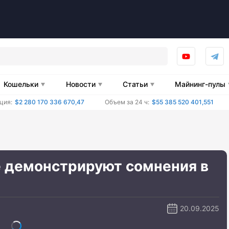
Кошельки
Новости
Статьи
Майнинг-пулы
ция:
$2 280 170 336 670,47
Объем за 24 ч:
$55 385 520 401,551
e демонстрируют сомнения в
20.09.2025