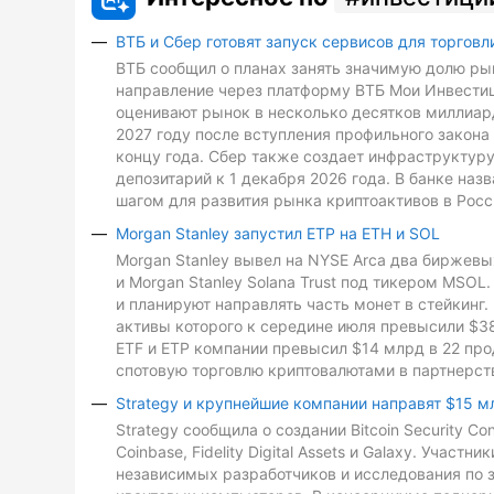
ВТБ и Сбер готовят запуск сервисов для торговл
ВТБ сообщил о планах занять значимую долю рын
направление через платформу ВТБ Мои Инвестиц
оценивают рынок в несколько десятков миллиард
2027 году после вступления профильного закона 
концу года. Сбер также создает инфраструктуру
депозитарий к 1 декабря 2026 года. В банке на
шагом для развития рынка криптоактивов в Росс
Morgan Stanley запустил ETP на ETH и SOL
Morgan Stanley вывел на NYSE Arca два биржевых
и Morgan Stanley Solana Trust под тикером MSO
и планируют направлять часть монет в стейкинг. 
активы которого к середине июля превысили $3
ETF и ETP компании превысил $14 млрд в 22 про
спотовую торговлю криптовалютами в партнерств
Strategy и крупнейшие компании направят $15 м
Strategy сообщила о создании Bitcoin Security C
Coinbase, Fidelity Digital Assets и Galaxy. Участ
независимых разработчиков и исследования по з