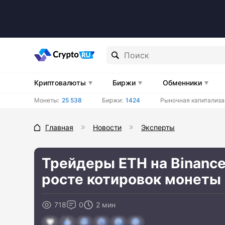
Криптовалюты
Биржи
Обменники
Монеты:
25 538
Биржи:
1424
Рыночная капитализа
Главная
Новости
Эксперты
Трейдеры ETH на Binanc
росте котировок монеты
718
0
2 мин