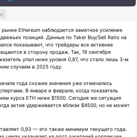
ты
 рынке Ethereum наблюдается заметное усиление
двежьих позиций. Данные по Taker Buy/Sell Ratio на
nance показывают, что трейдеры все активнее
ещаются в сторону продаж. Так, 19 сентября
казатель упал ниже уровня 0,87, что стало лишь 3-м
ким случаем в 2025 году.
начале года схожие значения уже отмечались
спертами. В январе и феврале, когда показатель
нием курса ETH ниже $1500. Сегодня же ситуация
огда актив удерживается вблизи $4500, но не может
ставляет 0,93 — это также минимум текущего года.
их ценах указывает на рост ожиданий коррекции.