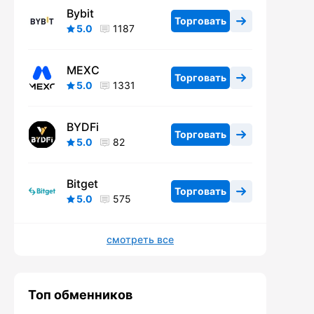
Bybit
Торговать
5.0
1187
MEXC
Торговать
5.0
1331
BYDFi
Торговать
5.0
82
Bitget
Торговать
5.0
575
смотреть все
Топ обменников