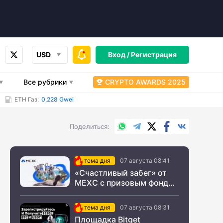
USD
Вход /
Регистрация
Все рубрики
CRYPTO AWARDS 2025
ETH Газ:
0,228 Gwei
WhatsApp
Telegram
X.com
Facebook
Вконтакт
Поделиться
тема дня
07 августа 08:41
«Счастливый забег» от
MEXC с призовым фондом
$200 000
тема дня
07 августа 08:31
Площадка Bitget