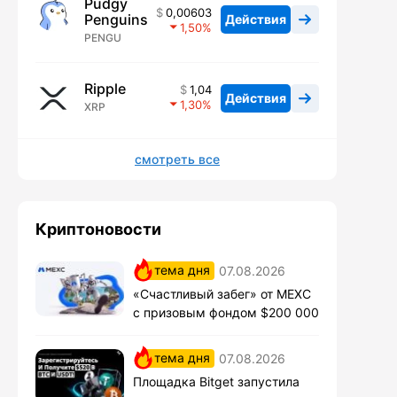
Pudgy
0,00603
Penguins
Действия
1,50
PENGU
Ripple
1,04
Действия
1,30
XRP
смотреть все
Криптоновости
тема дня
07.08.2026
«Счастливый забег» от MEXC
с призовым фондом $200 000
тема дня
07.08.2026
Площадка Bitget запустила