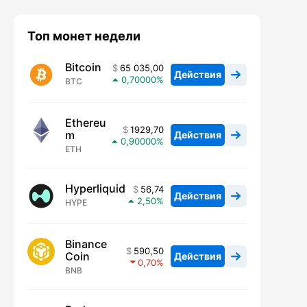
Топ монет недели
Bitcoin
65 035,00
Действия
0,70000
BTC
Ethereu
1929,70
m
Действия
0,90000
ETH
Hyperliquid
56,74
Действия
2,50
HYPE
Binance
590,50
Coin
Действия
0,70
BNB