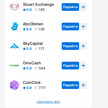
Stuart Exchange
Перейти
5.0
195
AbcObmen
Перейти
5.0
128
SkyCapital
Перейти
5.0
177
OnixCash
Перейти
5.0
564
CoinClick
Перейти
4.9
7711
смотреть все