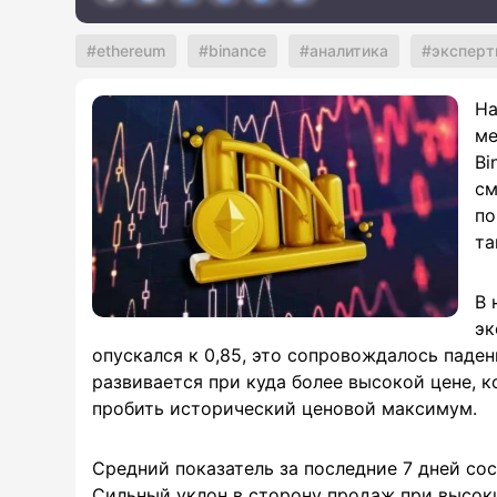
ethereum
binance
аналитика
экспер
На
ме
Bi
см
по
та
В 
эк
опускался к 0,85, это сопровождалось паде
развивается при куда более высокой цене, к
пробить исторический ценовой максимум.
Средний показатель за последние 7 дней со
Сильный уклон в сторону продаж при высок