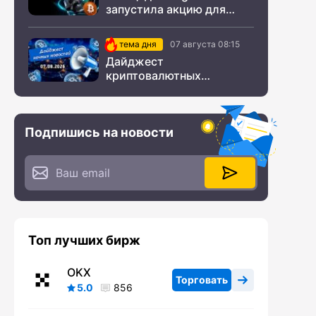
запустила акцию для
новых пользователей из
СНГ
тема дня
07 августа 08:15
Дайджест
криптовалютных
новостей за ночь 07
августа 2026 года
Подпишись на новости
Топ лучших бирж
OKX
Торговать
5.0
856