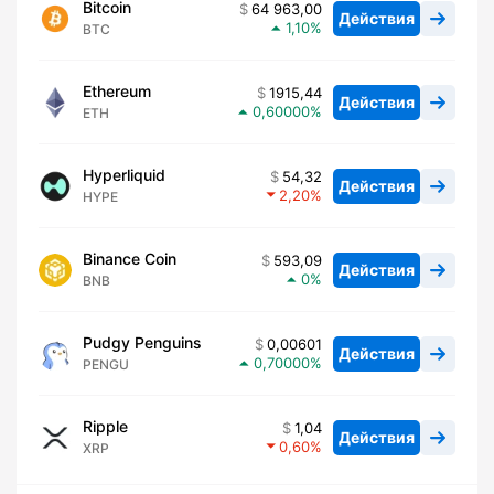
Bitcoin
64 963,00
Действия
1,10
BTC
Ethereum
1915,44
Действия
0,60000
ETH
Hyperliquid
54,32
Действия
2,20
HYPE
Binance Coin
593,09
Действия
0
BNB
Pudgy Penguins
0,00601
Действия
0,70000
PENGU
Ripple
1,04
Действия
0,60
XRP