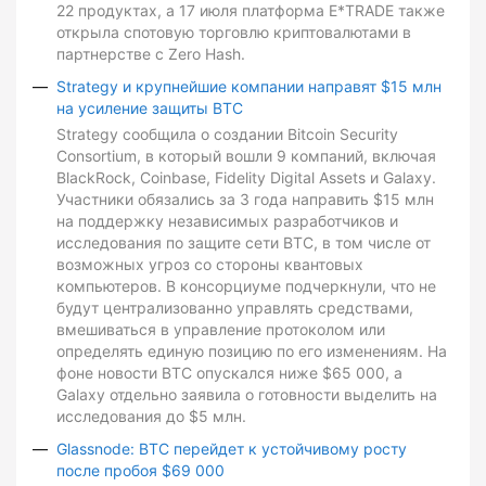
22 продуктах, а 17 июля платформа E*TRADE также
открыла спотовую торговлю криптовалютами в
партнерстве с Zero Hash.
Strategy и крупнейшие компании направят $15 млн
на усиление защиты BTC
Strategy сообщила о создании Bitcoin Security
Consortium, в который вошли 9 компаний, включая
BlackRock, Coinbase, Fidelity Digital Assets и Galaxy.
Участники обязались за 3 года направить $15 млн
на поддержку независимых разработчиков и
исследования по защите сети BTC, в том числе от
возможных угроз со стороны квантовых
компьютеров. В консорциуме подчеркнули, что не
будут централизованно управлять средствами,
вмешиваться в управление протоколом или
определять единую позицию по его изменениям. На
фоне новости BTC опускался ниже $65 000, а
Galaxy отдельно заявила о готовности выделить на
исследования до $5 млн.
Glassnode: BTC перейдет к устойчивому росту
после пробоя $69 000