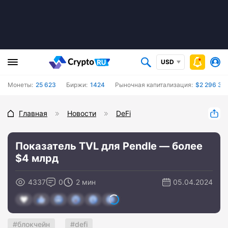
USD
Монеты:
25 623
Биржи:
1424
Рыночная капитализация:
$2 296 35
Главная
Новости
DeFi
Показатель TVL для Pendle — более
$4 млрд
4337
0
2 мин
05.04.2024
блокчейн
defi