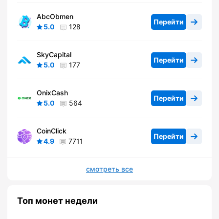
AbcObmen
Перейти
5.0
128
SkyCapital
Перейти
5.0
177
OnixCash
Перейти
5.0
564
CoinClick
Перейти
4.9
7711
смотреть все
Топ монет недели