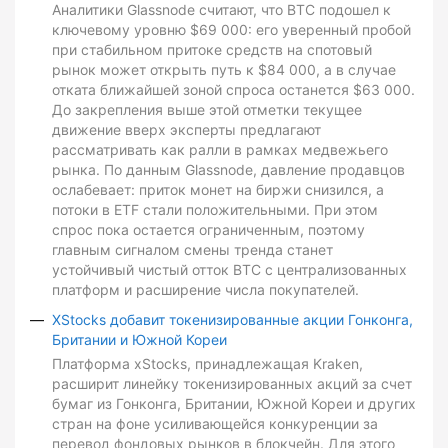
Аналитики Glassnode считают, что BTC подошел к
ключевому уровню $69 000: его уверенный пробой
при стабильном притоке средств на спотовый
рынок может открыть путь к $84 000, а в случае
отката ближайшей зоной спроса останется $63 000.
До закрепления выше этой отметки текущее
движение вверх эксперты предлагают
рассматривать как ралли в рамках медвежьего
рынка. По данным Glassnode, давление продавцов
ослабевает: приток монет на биржи снизился, а
потоки в ETF стали положительными. При этом
спрос пока остается ограниченным, поэтому
главным сигналом смены тренда станет
устойчивый чистый отток BTC с централизованных
платформ и расширение числа покупателей.
XStocks добавит токенизированные акции Гонконга,
Британии и Южной Кореи
Платформа xStocks, принадлежащая Kraken,
расширит линейку токенизированных акций за счет
бумаг из Гонконга, Британии, Южной Кореи и других
стран на фоне усиливающейся конкуренции за
перевод фондовых рынков в блокчейн. Для этого