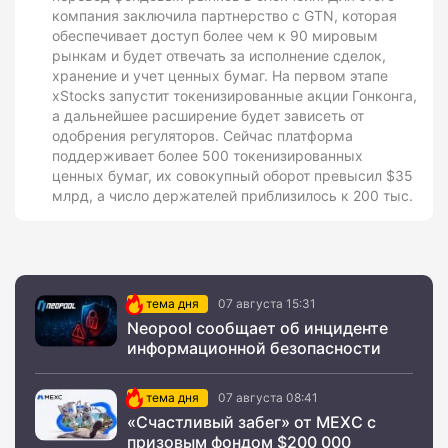
компания заключила партнерство с GTN, которая
обеспечивает доступ более чем к 90 мировым
рынкам и будет отвечать за исполнение сделок,
хранение и учет ценных бумаг. На первом этапе
xStocks запустит токенизированные акции Гонконга,
а дальнейшее расширение будет зависеть от
одобрения регуляторов. Сейчас платформа
поддерживает более 500 токенизированных
ценных бумаг, их совокупный оборот превысил $35
млрд, а число держателей приблизилось к 200 тыс.
тема дня
07 августа 15:31
Neopool сообщает об инциденте
информационной безопасности
тема дня
07 августа 08:41
«Счастливый забег» от MEXC с
призовым фондом $200 000