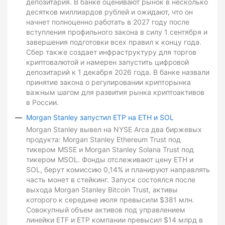
депозитария. В банке оценивают рынок в несколько
десятков миллиардов рублей и ожидают, что он
начнет полноценно работать в 2027 году после
вступления профильного закона в силу 1 сентября и
завершения подготовки всех правил к концу года.
Сбер также создает инфраструктуру для торгов
криптовалютой и намерен запустить цифровой
депозитарий к 1 декабря 2026 года. В банке назвали
принятие закона о регулировании крипторынка
важным шагом для развития рынка криптоактивов
в России.
Morgan Stanley запустил ETP на ETH и SOL
Morgan Stanley вывел на NYSE Arca два биржевых
продукта: Morgan Stanley Ethereum Trust под
тикером MSSE и Morgan Stanley Solana Trust под
тикером MSOL. Фонды отслеживают цену ETH и
SOL, берут комиссию 0,14% и планируют направлять
часть монет в стейкинг. Запуск состоялся после
выхода Morgan Stanley Bitcoin Trust, активы
которого к середине июля превысили $381 млн.
Совокупный объем активов под управлением
линейки ETF и ETP компании превысил $14 млрд в