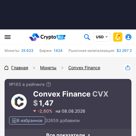
USD
Монеты:
25 623
Биржи:
1424
Рыночная капитализация:
$2 297 216
Главная
Монеты
Convex Finance
№165 в рейтинге
Convex Finance
CVX
1,47
-2,60%
на 08.08.2026
В избранное
32659 добавили
Все показатели