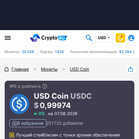
USD
Монеты:
25 538
Биржи:
1424
Рыночная капитализация:
$2 284 38
Главная
Монеты
USD Coin
№6 в рейтинге
USD Coin
USDC
0,99974
0%
на 07.08.2026
В избранное
251732 добавили
Лучший стейблкоин с точки зрения обеспечения