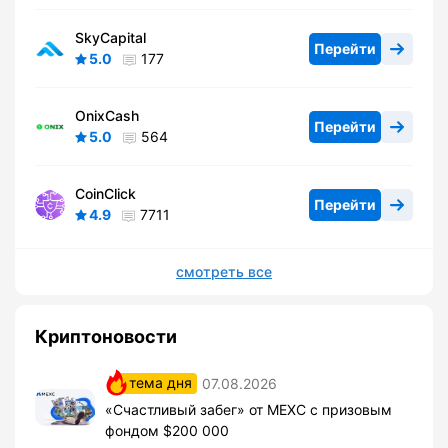
SkyCapital
Перейти
5.0
177
OnixCash
Перейти
5.0
564
CoinClick
Перейти
4.9
7711
смотреть все
Криптоновости
тема дня
07.08.2026
«Счастливый забег» от MEXC с призовым
фондом $200 000