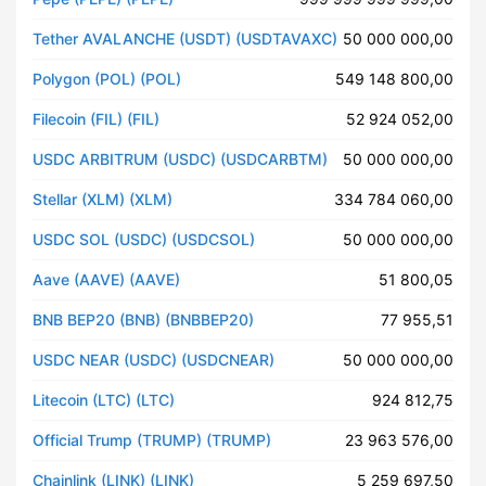
Tether AVALANCHE (USDT) (USDTAVAXC)
50 000 000,00
Polygon (POL) (POL)
549 148 800,00
Filecoin (FIL) (FIL)
52 924 052,00
USDC ARBITRUM (USDC) (USDCARBTM)
50 000 000,00
Stellar (XLM) (XLM)
334 784 060,00
USDC SOL (USDC) (USDCSOL)
50 000 000,00
Aave (AAVE) (AAVE)
51 800,05
BNB BEP20 (BNB) (BNBBEP20)
77 955,51
USDC NEAR (USDC) (USDCNEAR)
50 000 000,00
Litecoin (LTC) (LTC)
924 812,75
Official Trump (TRUMP) (TRUMP)
23 963 576,00
Chainlink (LINK) (LINK)
5 259 697,50