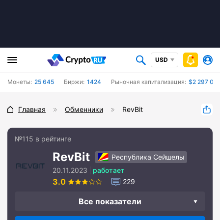
USD
Монеты:
25 645
Биржи:
1424
Рыночная капитализация:
$2 297 042
Главная
Обменники
RevBit
№115 в рейтинге
RevBit
Республика Сейшелы
20.11.2023
работает
3.0
229
Все показатели