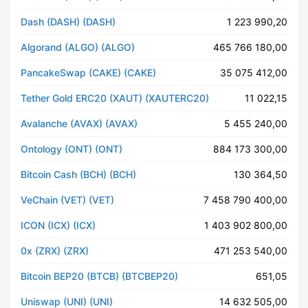
Dash (DASH) (DASH)
1 223 990,20
Algorand (ALGO) (ALGO)
465 766 180,00
PancakeSwap (CAKE) (CAKE)
35 075 412,00
Tether Gold ERC20 (XAUT) (XAUTERC20)
11 022,15
Avalanche (AVAX) (AVAX)
5 455 240,00
Ontology (ONT) (ONT)
884 173 300,00
Bitcoin Cash (BCH) (BCH)
130 364,50
VeChain (VET) (VET)
7 458 790 400,00
ICON (ICX) (ICX)
1 403 902 800,00
0x (ZRX) (ZRX)
471 253 540,00
Bitcoin BEP20 (BTCB) (BTCBEP20)
651,05
Uniswap (UNI) (UNI)
14 632 505,00