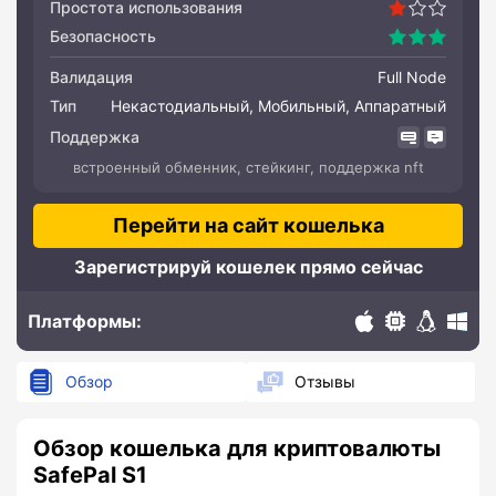
Простота использования
Безопасность
Валидация
Full Node
Тип
Некастодиальный, Мобильный, Аппаратный
Поддержка
встроенный обменник, стейкинг, поддержка nft
Перейти на сайт кошелька
Зарегистрируй кошелек прямо сейчас
Платформы:
macOS
Hardware
Linux
Wind
Обзор
Отзывы
Обзор кошелька для криптовалюты
SafePal S1