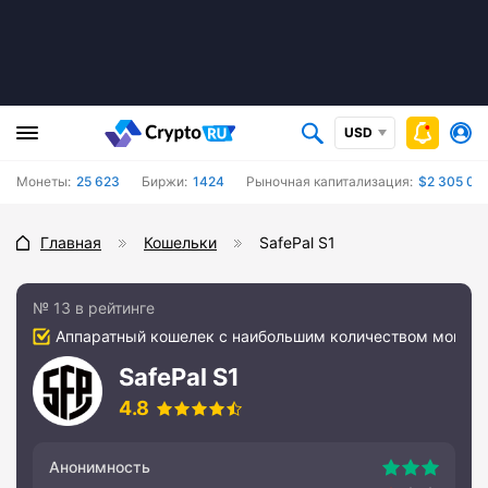
USD
Монеты:
25 623
Биржи:
1424
Рыночная капитализация:
$2 305 06
Главная
Кошельки
SafePal S1
№ 13 в рейтинге
Аппаратный кошелек с наибольшим количеством монет
SafePal S1
4.8
Анонимность