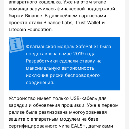
аппаратного кошелька. Уже на этом этапе
команда заручилась финансовой поддержкой
биржи Binance. В дальнейшем партнерами
проекта стали Binance Labs, Trust Wallet и
Litecoin Foundation.
Флагманская модель SafePal S1 была
представлена в мае 2019 года.
Разработчики сделали ставку на
максимальную автономность,
исключив риски беспроводного
соединения.
Устройство имеет только USB-кабель для
зарядки и обновления прошивки. Уже в первом
релизе была реализована многоуровневая
защита с аппаратным модулем на базе
сертифицированного чипа EAL5+, датчиками