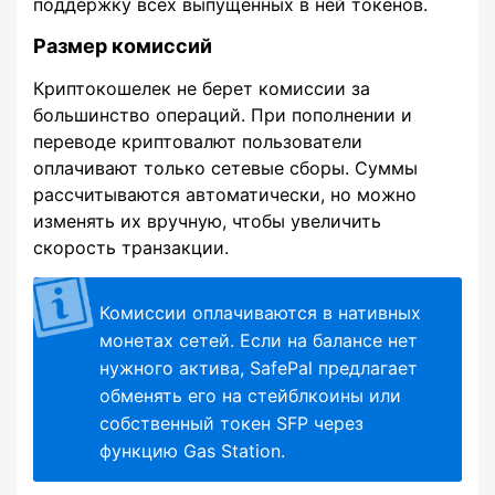
поддержку всех выпущенных в ней токенов.
Размер комиссий
Криптокошелек не берет комиссии за
большинство операций. При пополнении и
переводе криптовалют пользователи
оплачивают только сетевые сборы. Суммы
рассчитываются автоматически, но можно
изменять их вручную, чтобы увеличить
скорость транзакции.
Комиссии оплачиваются в нативных
монетах сетей. Если на балансе нет
нужного актива, SafePal предлагает
обменять его на стейблкоины или
собственный токен SFP через
функцию Gas Station.