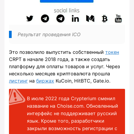
Результат проведения ICO
Это позволило выпустить собственный
токен
CRPT в начале 2018 года, а также создать
платформу для оплаты товаров и услуг. Через
несколько месяцев криптовалюта прошла
листинг
на
биржах
KuCoin, HitBTC, Gate.io.
В июле 2022 года Crypterium сменил
название на Choise.com. Обновленный
интерфейс не поддерживает русский
язык. Кроме того, разработчики
закрыли возможность регистрации с