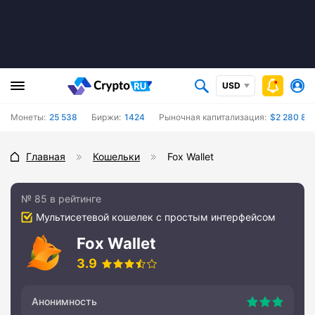
USD
Монеты:
25 538
Биржи:
1424
Рыночная капитализация:
$2 280 86
Главная
Кошельки
Fox Wallet
№ 85 в рейтинге
Мультисетевой кошелек с простым интерфейсом
Fox Wallet
3.9
Анонимность