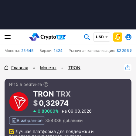
USD
Монеты:
25 645
Биржи:
1424
Рыночная капитализация:
$2 296 862
Главная
Монеты
TRON
№15 в рейтинге
TRON
TRX
0,32974
0,80000%
на 09.08.2026
В избранное
354336 добавили
Лучшая платформа для поддержки и