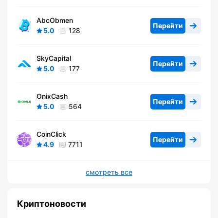
AbcObmen
Перейти
5.0
128
SkyCapital
Перейти
5.0
177
OnixCash
Перейти
5.0
564
CoinClick
Перейти
4.9
7711
смотреть все
Криптоновости