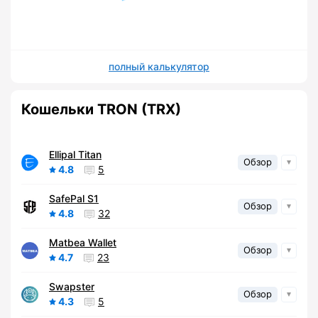
полный калькулятор
Кошельки TRON (TRX)
Ellipal Titan
Обзор
4.8
5
SafePal S1
Обзор
4.8
32
Matbea Wallet
Обзор
4.7
23
Swapster
Обзор
4.3
5