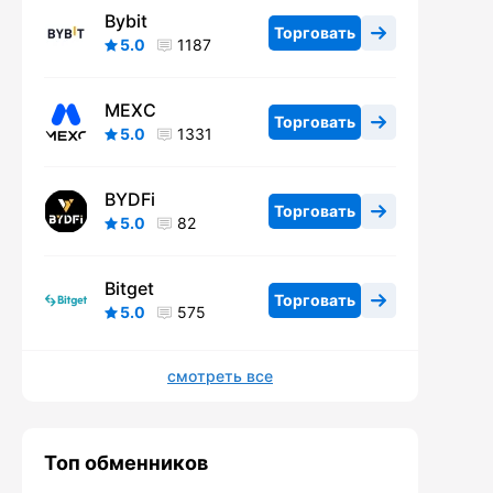
Bybit
Торговать
5.0
1187
MEXC
Торговать
5.0
1331
BYDFi
Торговать
5.0
82
Bitget
Торговать
5.0
575
смотреть все
Топ обменников