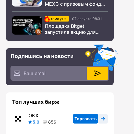
MEXC с призовым фондом
$200 000
тема дня
07 августа 08:31
Площадка Bitget
запустила акцию для
новых пользователей из
СНГ
Подпишись на новости
Топ лучших бирж
OKX
Торговать
5.0
856