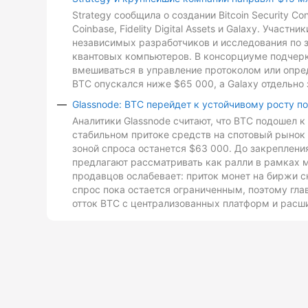
Strategy сообщила о создании Bitcoin Security C
Coinbase, Fidelity Digital Assets и Galaxy. Участ
независимых разработчиков и исследования по з
квантовых компьютеров. В консорциуме подчеркн
вмешиваться в управление протоколом или опре
BTC опускался ниже $65 000, а Galaxy отдельно 
Glassnode: BTC перейдет к устойчивому росту п
Аналитики Glassnode считают, что BTC подошел 
стабильном притоке средств на спотовый рынок 
зоной спроса останется $63 000. До закреплен
предлагают рассматривать как ралли в рамках 
продавцов ослабевает: приток монет на биржи с
спрос пока остается ограниченным, поэтому гл
отток BTC с централизованных платформ и расш