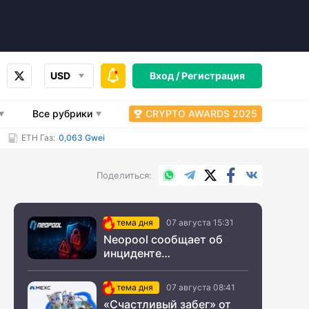
USD
Вход /
Регистрация
Все рубрики
CRYPTO AWARDS 2025
ETH Газ:
0,063 Gwei
WhatsApp
Telegram
X.com
Facebook
Вконтакт
Поделиться
тема дня
07 августа 15:31
Neopool сообщает об
инциденте
информационной
безопасности
тема дня
07 августа 08:41
«Счастливый забег» от