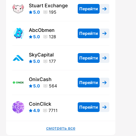
Stuart Exchange
Перейти
5.0
195
AbcObmen
Перейти
5.0
128
SkyCapital
Перейти
5.0
177
OnixCash
Перейти
5.0
564
CoinClick
Перейти
4.9
7711
смотреть все