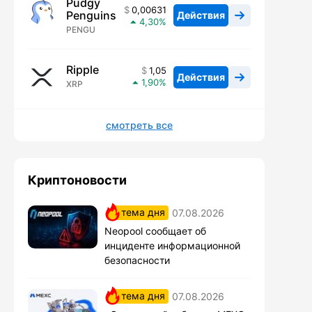
Pudgy
0,00631
Penguins
Действия
4,30
PENGU
Ripple
1,05
Действия
1,90
XRP
смотреть все
Криптоновости
тема дня
07.08.2026
Neopool сообщает об
инциденте информационной
безопасности
тема дня
07.08.2026