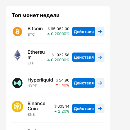
Топ монет недели
Bitcoin
65 062,00
Действия
0,20000
BTC
Ethereu
1922,58
m
Действия
0,20000
ETH
Hyperliquid
54,90
Действия
1,40
HYPE
Binance
605,14
Coin
Действия
2,20
BNB