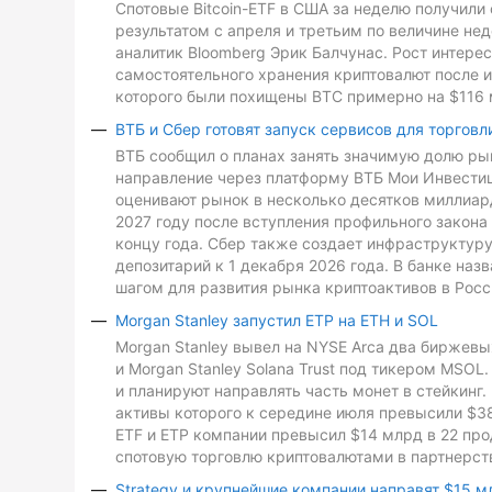
Спотовые Bitcoin-ETF в США за неделю получили 
результатом с апреля и третьим по величине не
аналитик Bloomberg Эрик Балчунас. Рост интере
самостоятельного хранения криптовалют после и
которого были похищены BTC примерно на $116 
ВТБ и Сбер готовят запуск сервисов для торговл
ВТБ сообщил о планах занять значимую долю рын
направление через платформу ВТБ Мои Инвестиц
оценивают рынок в несколько десятков миллиард
2027 году после вступления профильного закона 
концу года. Сбер также создает инфраструктуру
депозитарий к 1 декабря 2026 года. В банке на
шагом для развития рынка криптоактивов в Росс
Morgan Stanley запустил ETP на ETH и SOL
Morgan Stanley вывел на NYSE Arca два биржевых
и Morgan Stanley Solana Trust под тикером MSO
и планируют направлять часть монет в стейкинг. 
активы которого к середине июля превысили $3
ETF и ETP компании превысил $14 млрд в 22 про
спотовую торговлю криптовалютами в партнерств
Strategy и крупнейшие компании направят $15 м