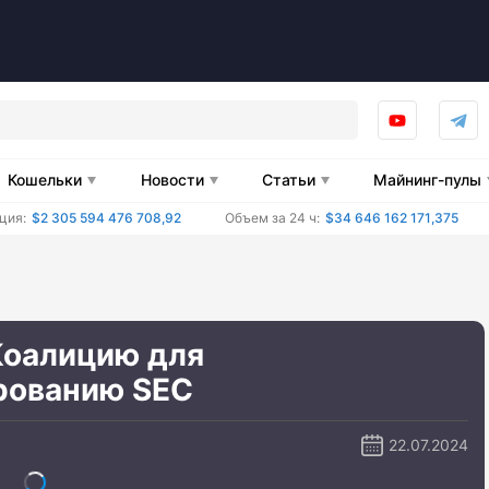
Кошельки
Новости
Статьи
Майнинг-пулы
ция:
$2 305 594 476 708,92
Объем за 24 ч:
$34 646 162 171,375
Коалицию для
рованию SEC
22.07.2024