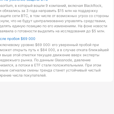
onsortium, в который вошли 9 компаний, включая BlackRock,
ники обязались за 3 года направить $15 млн на поддержку
ащите сети BTC, в том числе от возможных угроз со стороны
ули, что не будут централизованно управлять средствами,
делять единую позицию по его изменениям. На фоне новости
заявила о готовности выделить на исследования до $5 млн.
осле пробоя $69 000
к ключевому уровню $69 000: его уверенный пробой при
может открыть путь к $84 000, а в случае отката ближайшей
ия выше этой отметки текущее движение вверх эксперты
медвежьего рынка. По данным Glassnode, давление
низился, а потоки в ETF стали положительными. При этом
авным сигналом смены тренда станет устойчивый чистый
ирение числа покупателей.