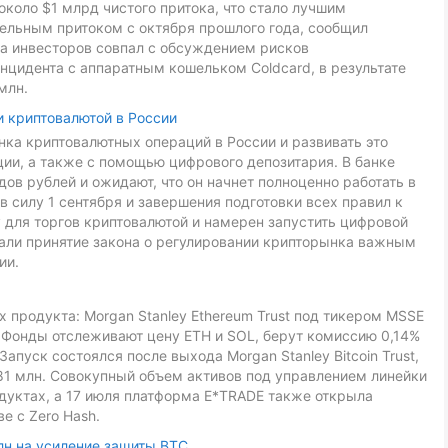
около $1 млрд чистого притока, что стало лучшим
дельным притоком с октября прошлого года, сообщил
са инвесторов совпал с обсуждением рисков
нцидента с аппаратным кошельком Coldcard, в результате
млн.
и криптовалютой в России
ка криптовалютных операций в России и развивать это
ии, а также с помощью цифрового депозитария. В банке
ов рублей и ожидают, что он начнет полноценно работать в
в силу 1 сентября и завершения подготовки всех правил к
 для торгов криптовалютой и намерен запустить цифровой
звали принятие закона о регулировании крипторынка важным
ии.
 продукта: Morgan Stanley Ethereum Trust под тикером MSSE
L. Фонды отслеживают цену ETH и SOL, берут комиссию 0,14%
Запуск состоялся после выхода Morgan Stanley Bitcoin Trust,
81 млн. Совокупный объем активов под управлением линейки
дуктах, а 17 июля платформа E*TRADE также открыла
е с Zero Hash.
лн на усиление защиты BTC