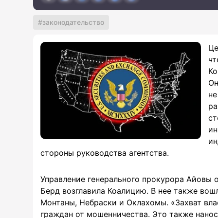
законодательство
Це
чт
Ко
Он
не
ра
ст
ин
ин
стороны руководства агентства.
Управление генерального прокурора Айовы о
Берд возглавила Коалицию. В нее также вош
Монтаны, Небраски и Оклахомы. «Захват в
граждан от мошенничества. Это также нанос