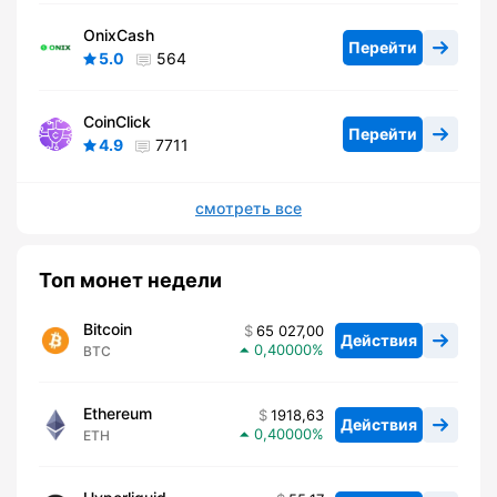
OnixCash
Перейти
5.0
564
CoinClick
Перейти
4.9
7711
смотреть все
Топ монет недели
Bitcoin
65 027,00
Действия
0,40000
BTC
Ethereum
1918,63
Действия
0,40000
ETH