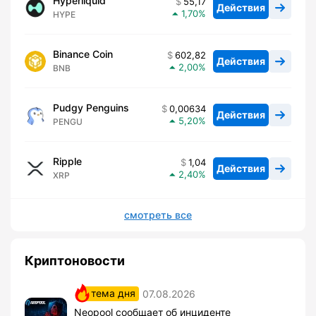
Hyperliquid
55,17
Действия
1,70
HYPE
Binance Coin
602,82
Действия
2,00
BNB
Pudgy Penguins
0,00634
Действия
5,20
PENGU
Ripple
1,04
Действия
2,40
XRP
смотреть все
Криптоновости
тема дня
07.08.2026
Neopool сообщает об инциденте