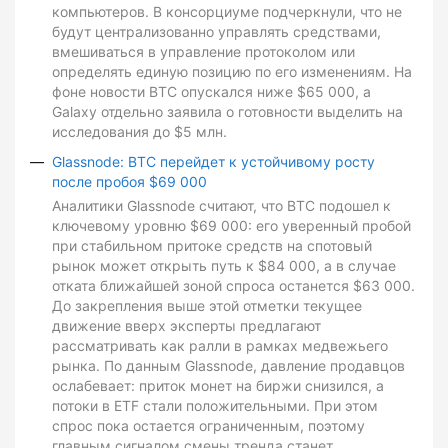
компьютеров. В консорциуме подчеркнули, что не
будут централизованно управлять средствами,
вмешиваться в управление протоколом или
определять единую позицию по его изменениям. На
фоне новости BTC опускался ниже $65 000, а
Galaxy отдельно заявила о готовности выделить на
исследования до $5 млн.
Glassnode: BTC перейдет к устойчивому росту
после пробоя $69 000
Аналитики Glassnode считают, что BTC подошел к
ключевому уровню $69 000: его уверенный пробой
при стабильном притоке средств на спотовый
рынок может открыть путь к $84 000, а в случае
отката ближайшей зоной спроса останется $63 000.
До закрепления выше этой отметки текущее
движение вверх эксперты предлагают
рассматривать как ралли в рамках медвежьего
рынка. По данным Glassnode, давление продавцов
ослабевает: приток монет на биржи снизился, а
потоки в ETF стали положительными. При этом
спрос пока остается ограниченным, поэтому
главным сигналом смены тренда станет