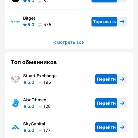
5.0
82
Bitget
Торговать
5.0
575
смотреть все
Топ обменников
Stuart Exchange
Перейти
5.0
195
AbcObmen
Перейти
5.0
128
SkyCapital
Перейти
5.0
177