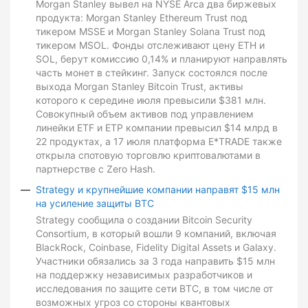
Morgan Stanley вывел на NYSE Arca два биржевых
продукта: Morgan Stanley Ethereum Trust под
тикером MSSE и Morgan Stanley Solana Trust под
тикером MSOL. Фонды отслеживают цену ETH и
SOL, берут комиссию 0,14% и планируют направлять
часть монет в стейкинг. Запуск состоялся после
выхода Morgan Stanley Bitcoin Trust, активы
которого к середине июля превысили $381 млн.
Совокупный объем активов под управлением
линейки ETF и ETP компании превысил $14 млрд в
22 продуктах, а 17 июля платформа E*TRADE также
открыла спотовую торговлю криптовалютами в
партнерстве с Zero Hash.
Strategy и крупнейшие компании направят $15 млн
на усиление защиты BTC
Strategy сообщила о создании Bitcoin Security
Consortium, в который вошли 9 компаний, включая
BlackRock, Coinbase, Fidelity Digital Assets и Galaxy.
Участники обязались за 3 года направить $15 млн
на поддержку независимых разработчиков и
исследования по защите сети BTC, в том числе от
возможных угроз со стороны квантовых