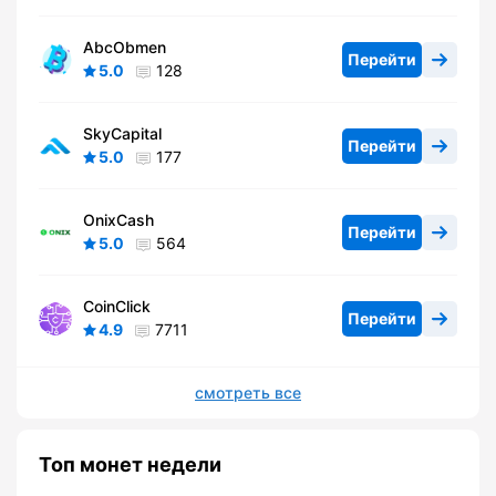
AbcObmen
Перейти
5.0
128
SkyCapital
Перейти
5.0
177
OnixCash
Перейти
5.0
564
CoinClick
Перейти
4.9
7711
смотреть все
Топ монет недели