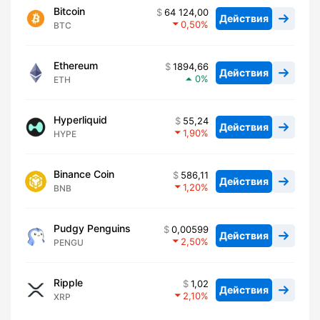
Bitcoin
64 124,00
Действия
0,50
BTC
Ethereum
1894,66
Действия
0
ETH
Hyperliquid
55,24
Действия
1,90
HYPE
Binance Coin
586,11
Действия
1,20
BNB
Pudgy Penguins
0,00599
Действия
2,50
PENGU
Ripple
1,02
Действия
2,10
XRP