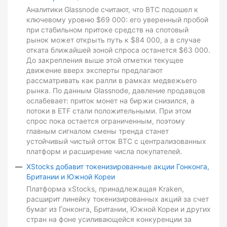
Аналитики Glassnode считают, что BTC подошел к
ключевому уровню $69 000: его уверенный пробой
при стабильном притоке средств на спотовый
рынок может открыть путь к $84 000, а в случае
отката ближайшей зоной спроса останется $63 000.
До закрепления выше этой отметки текущее
движение вверх эксперты предлагают
рассматривать как ралли в рамках медвежьего
рынка. По данным Glassnode, давление продавцов
ослабевает: приток монет на биржи снизился, а
потоки в ETF стали положительными. При этом
спрос пока остается ограниченным, поэтому
главным сигналом смены тренда станет
устойчивый чистый отток BTC с централизованных
платформ и расширение числа покупателей.
XStocks добавит токенизированные акции Гонконга,
Британии и Южной Кореи
Платформа xStocks, принадлежащая Kraken,
расширит линейку токенизированных акций за счет
бумаг из Гонконга, Британии, Южной Кореи и других
стран на фоне усиливающейся конкуренции за