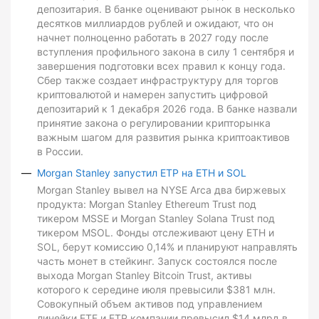
депозитария. В банке оценивают рынок в несколько
десятков миллиардов рублей и ожидают, что он
начнет полноценно работать в 2027 году после
вступления профильного закона в силу 1 сентября и
завершения подготовки всех правил к концу года.
Сбер также создает инфраструктуру для торгов
криптовалютой и намерен запустить цифровой
депозитарий к 1 декабря 2026 года. В банке назвали
принятие закона о регулировании крипторынка
важным шагом для развития рынка криптоактивов
в России.
Morgan Stanley запустил ETP на ETH и SOL
Morgan Stanley вывел на NYSE Arca два биржевых
продукта: Morgan Stanley Ethereum Trust под
тикером MSSE и Morgan Stanley Solana Trust под
тикером MSOL. Фонды отслеживают цену ETH и
SOL, берут комиссию 0,14% и планируют направлять
часть монет в стейкинг. Запуск состоялся после
выхода Morgan Stanley Bitcoin Trust, активы
которого к середине июля превысили $381 млн.
Совокупный объем активов под управлением
линейки ETF и ETP компании превысил $14 млрд в