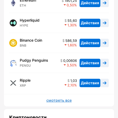
Ethereum
1901,25
Действия
0,50
ETH
Hyperliquid
55,60
Действия
1,30
HYPE
Binance Coin
586,59
Действия
1,60
BNB
Pudgy Penguins
0,00606
Действия
3,50
PENGU
Ripple
1,03
Действия
2,10
XRP
смотреть все
Криптоновости