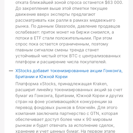
отката ближайшей зоной спроса останется $63 000.
До закрепления выше этой отметки текущее
движение вверх эксперты предлагают
рассматривать как ралли в рамках медвежьего
рынка. По данным Glassnode, давление продавцов
ослабевает: приток монет на биржи снизился, а
потоки в ETF стали положительными. При этом
спрос пока остается ограниченным, поэтому
главным сигналом смены тренда станет
устойчивый чистый отток BTC с централизованных
платформ и расширение числа покупателей.
XStocks добавит токенизированные акции Гонконга,
Британии и Южной Кореи
Платформа xStocks, принадлежащая Kraken,
расширит линейку токенизированных акций за счет
бумаг из Гонконга, Британии, Южной Кореи и других
стран на фоне усиливающейся конкуренции за
перевод фондовых рынков в блокчейн. Для этого
компания заключила партнерство с GTN, которая
обеспечивает доступ более чем к 90 мировым
рынкам и будет отвечать за исполнение сделок,
хранение и учет ценных бумаг. На первом этапе