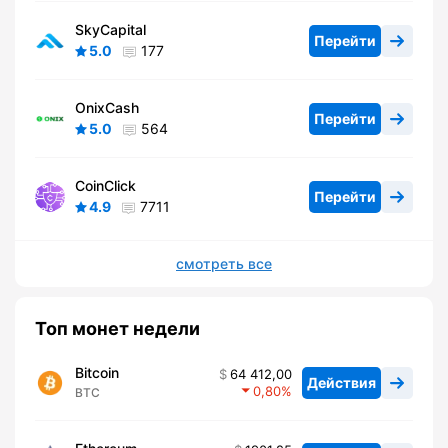
SkyCapital
Перейти
5.0
177
OnixCash
Перейти
5.0
564
CoinClick
Перейти
4.9
7711
смотреть все
Топ монет недели
Bitcoin
64 412,00
Действия
0,80
BTC