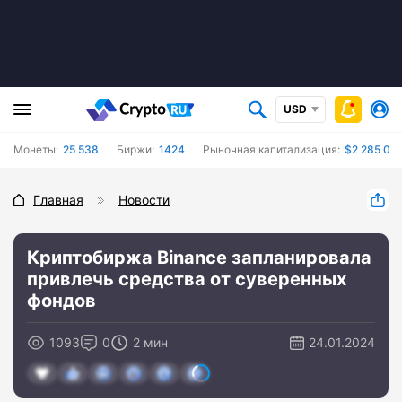
USD
Монеты:
25 538
Биржи:
1424
Рыночная капитализация:
$2 285 09
Главная
Новости
Криптобиржа Binance запланировала
привлечь средства от суверенных
фондов
1093
0
2 мин
24.01.2024