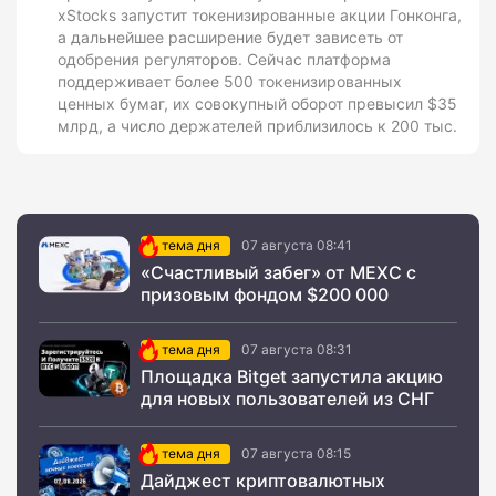
xStocks запустит токенизированные акции Гонконга,
а дальнейшее расширение будет зависеть от
одобрения регуляторов. Сейчас платформа
поддерживает более 500 токенизированных
ценных бумаг, их совокупный оборот превысил $35
млрд, а число держателей приблизилось к 200 тыс.
тема дня
07 августа 08:41
«Счастливый забег» от MEXC с
призовым фондом $200 000
тема дня
07 августа 08:31
Площадка Bitget запустила акцию
для новых пользователей из СНГ
тема дня
07 августа 08:15
Дайджест криптовалютных