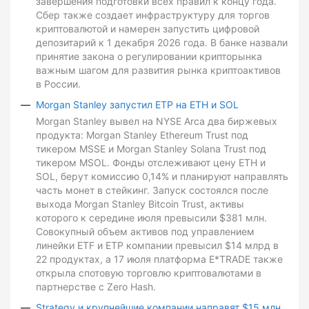
завершения подготовки всех правил к концу года.
Сбер также создает инфраструктуру для торгов
криптовалютой и намерен запустить цифровой
депозитарий к 1 декабря 2026 года. В банке назвали
принятие закона о регулировании крипторынка
важным шагом для развития рынка криптоактивов
в России.
Morgan Stanley запустил ETP на ETH и SOL
Morgan Stanley вывел на NYSE Arca два биржевых
продукта: Morgan Stanley Ethereum Trust под
тикером MSSE и Morgan Stanley Solana Trust под
тикером MSOL. Фонды отслеживают цену ETH и
SOL, берут комиссию 0,14% и планируют направлять
часть монет в стейкинг. Запуск состоялся после
выхода Morgan Stanley Bitcoin Trust, активы
которого к середине июля превысили $381 млн.
Совокупный объем активов под управлением
линейки ETF и ETP компании превысил $14 млрд в
22 продуктах, а 17 июля платформа E*TRADE также
открыла спотовую торговлю криптовалютами в
партнерстве с Zero Hash.
Strategy и крупнейшие компании направят $15 млн