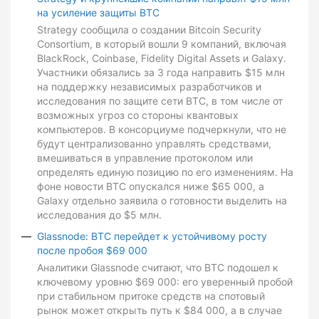
на усиление защиты BTC
Strategy сообщила о создании Bitcoin Security
Consortium, в который вошли 9 компаний, включая
BlackRock, Coinbase, Fidelity Digital Assets и Galaxy.
Участники обязались за 3 года направить $15 млн
на поддержку независимых разработчиков и
исследования по защите сети BTC, в том числе от
возможных угроз со стороны квантовых
компьютеров. В консорциуме подчеркнули, что не
будут централизованно управлять средствами,
вмешиваться в управление протоколом или
определять единую позицию по его изменениям. На
фоне новости BTC опускался ниже $65 000, а
Galaxy отдельно заявила о готовности выделить на
исследования до $5 млн.
Glassnode: BTC перейдет к устойчивому росту
после пробоя $69 000
Аналитики Glassnode считают, что BTC подошел к
ключевому уровню $69 000: его уверенный пробой
при стабильном притоке средств на спотовый
рынок может открыть путь к $84 000, а в случае