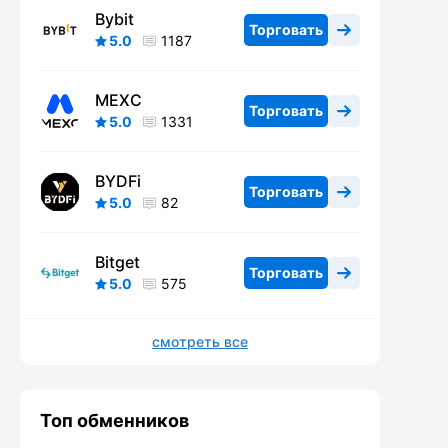
Bybit
Торговать
5.0
1187
MEXC
Торговать
5.0
1331
BYDFi
Торговать
5.0
82
Bitget
Торговать
5.0
575
смотреть все
Топ обменников