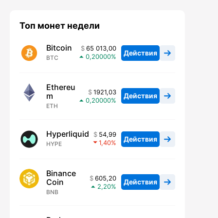
Топ монет недели
Bitcoin
65 013,00
Действия
0,20000
BTC
Ethereu
1921,03
m
Действия
0,20000
ETH
Hyperliquid
54,99
Действия
1,40
HYPE
Binance
605,20
Coin
Действия
2,20
BNB