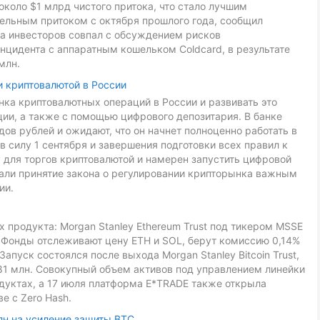
около $1 млрд чистого притока, что стало лучшим
дельным притоком с октября прошлого года, сообщил
са инвесторов совпал с обсуждением рисков
нцидента с аппаратным кошельком Coldcard, в результате
млн.
и криптовалютой в России
ка криптовалютных операций в России и развивать это
ии, а также с помощью цифрового депозитария. В банке
ов рублей и ожидают, что он начнет полноценно работать в
в силу 1 сентября и завершения подготовки всех правил к
 для торгов криптовалютой и намерен запустить цифровой
звали принятие закона о регулировании крипторынка важным
ии.
 продукта: Morgan Stanley Ethereum Trust под тикером MSSE
L. Фонды отслеживают цену ETH и SOL, берут комиссию 0,14%
Запуск состоялся после выхода Morgan Stanley Bitcoin Trust,
81 млн. Совокупный объем активов под управлением линейки
дуктах, а 17 июля платформа E*TRADE также открыла
е с Zero Hash.
лн на усиление защиты BTC