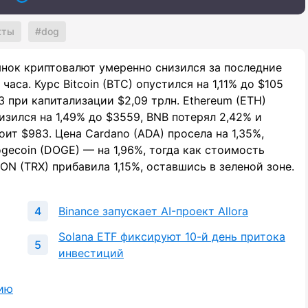
кты
dog
нок криптовалют умеренно снизился за последние
 часа. Курс Bitcoin (BTC) опустился на 1,11% до $105
3 при капитализации $2,09 трлн. Ethereum (ETH)
изился на 1,49% до $3559, BNB потерял 2,42% и
оит $983. Цена Cardano (ADA) просела на 1,35%,
gecoin (DOGE) — на 1,96%, тогда как стоимость
ON (TRX) прибавила 1,15%, оставшись в зеленой зоне.
Binance запускает AI-проект Allora
Solana ETF фиксируют 10-й день притока
инвестиций
гию