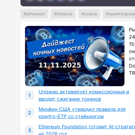
ethereum
binance
solana
криптопрое
Ры
24
15
сн
ст
Do
TR
Uniswap активирует комиссионные и
вводит сжигание токенов
Минфин США утвердил правила для
крипто-ETP со стейкингом
Ethereum Foundation готовит AI-страте
на 2026 год