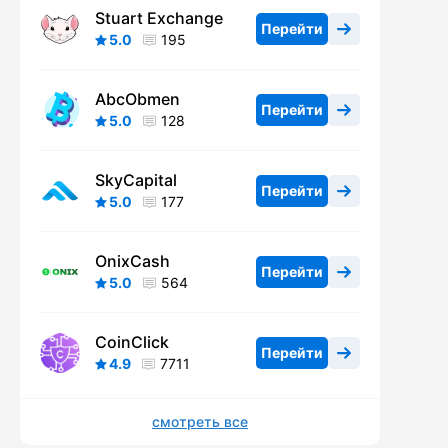
Stuart Exchange
Перейти
5.0
195
AbcObmen
Перейти
5.0
128
SkyCapital
Перейти
5.0
177
OnixCash
Перейти
5.0
564
CoinClick
Перейти
4.9
7711
смотреть все