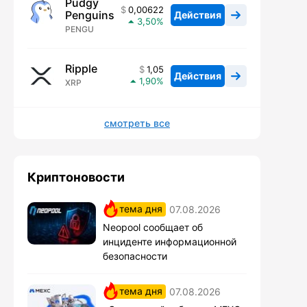
Pudgy
0,00622
Penguins
Действия
3,50
PENGU
Ripple
1,05
Действия
1,90
XRP
смотреть все
Криптоновости
тема дня
07.08.2026
Neopool сообщает об
инциденте информационной
безопасности
тема дня
07.08.2026