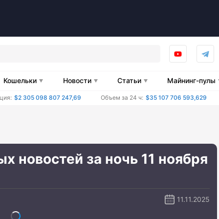
Кошельки
Новости
Статьи
Майнинг-пулы
ция:
$2 305 098 807 247,69
Объем за 24 ч:
$35 107 706 593,629
 новостей за ночь 11 ноября
11.11.2025