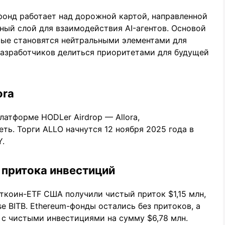
фонд работает над дорожной картой, направленной
ный слой для взаимодействия AI-агентов. Основой
рые становятся нейтральными элементами для
разработчиков делиться приоритетами для будущей
ora
латформе HODLer Airdrop — Allora,
ь. Торги ALLO начнутся 12 ноября 2025 года в
Y.
 притока инвестиций
иткоин-ETF США получили чистый приток $1,15 млн,
se BITB. Ethereum-фонды остались без притоков, а
д с чистыми инвестициями на сумму $6,78 млн.