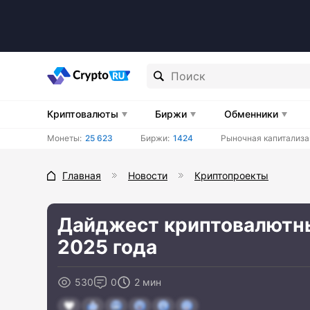
Криптовалюты
Биржи
Обменники
Монеты:
25 623
Биржи:
1424
Рыночная капитализа
Главная
Новости
Криптопроекты
Дайджест криптовалютных
2025 года
530
0
2 мин