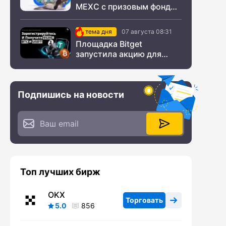
MEXC с призовым фондом
$200 000
тема дня
07 августа 08:31
Площадка Bitget
запустила акцию для
новых пользователей из
СНГ
Подпишись на новости
Топ лучших бирж
OKX
Торговать
5.0
856