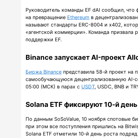
Руководитель команды EF dAI сообщил, что 
на превращение
Ethereum
в децентрализован
называют стандарты ERC-8004 и x402, кото
«агентской коммерции». Команда призвала 
поддержки EF.
Binance запускает AI-проект All
Биржа Binance
представила 58-й проект на п
самообучающуюся децентрализованную AI-сет
05:00 (МСК) в парах с
USDT
, USDC, BNB и TR
Solana ETF фиксируют 10-й день
По данным SoSoValue, 10 ноября спотовые б
при этом все поступления пришлись на Bitwi
Solana ETF отметили 10-й день роста подря