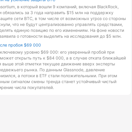
onsortium, в который вошли 9 компаний, включая BlackRock,
ники обязались за 3 года направить $15 млн на поддержку
ащите сети BTC, в том числе от возможных угроз со стороны
ули, что не будут централизованно управлять средствами,
делять единую позицию по его изменениям. На фоне новости
заявила о готовности выделить на исследования до $5 млн.
осле пробоя $69 000
к ключевому уровню $69 000: его уверенный пробой при
может открыть путь к $84 000, а в случае отката ближайшей
ия выше этой отметки текущее движение вверх эксперты
медвежьего рынка. По данным Glassnode, давление
низился, а потоки в ETF стали положительными. При этом
авным сигналом смены тренда станет устойчивый чистый
ирение числа покупателей.