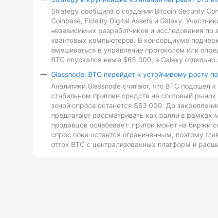
Strategy сообщила о создании Bitcoin Security C
Coinbase, Fidelity Digital Assets и Galaxy. Участ
независимых разработчиков и исследования по з
квантовых компьютеров. В консорциуме подчеркн
вмешиваться в управление протоколом или опре
BTC опускался ниже $65 000, а Galaxy отдельно 
Glassnode: BTC перейдет к устойчивому росту п
Аналитики Glassnode считают, что BTC подошел 
стабильном притоке средств на спотовый рынок 
зоной спроса останется $63 000. До закреплен
предлагают рассматривать как ралли в рамках 
продавцов ослабевает: приток монет на биржи с
спрос пока остается ограниченным, поэтому гл
отток BTC с централизованных платформ и расш