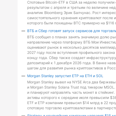
Спотовые Bitcoin-ETF в США за неделю получили 
результатом с апреля и третьим по величине не
аналитик Bloomberg Эрик Балчунас. Рост интере
самостоятельного хранения криптовалют после и
которого были похищены BTC примерно на $116 
ВТБ и Сбер готовят запуск сервисов для торговл
ВТБ сообщил о планах занять значимую долю рын
направление через платформу ВТБ Мои Инвестиц
оценивают рынок в несколько десятков миллиард
2027 году после вступления профильного закона 
концу года. Сбер также создает инфраструктуру
депозитарий к 1 декабря 2026 года. В банке на
шагом для развития рынка криптоактивов в Росс
Morgan Stanley запустил ETP на ETH и SOL
Morgan Stanley вывел на NYSE Arca два биржевых
и Morgan Stanley Solana Trust под тикером MSO
и планируют направлять часть монет в стейкинг. 
активы которого к середине июля превысили $3
ETF и ETP компании превысил $14 млрд в 22 про
спотовую торговлю криптовалютами в партнерств
Strategy и крупнейшие компании направят $15 м