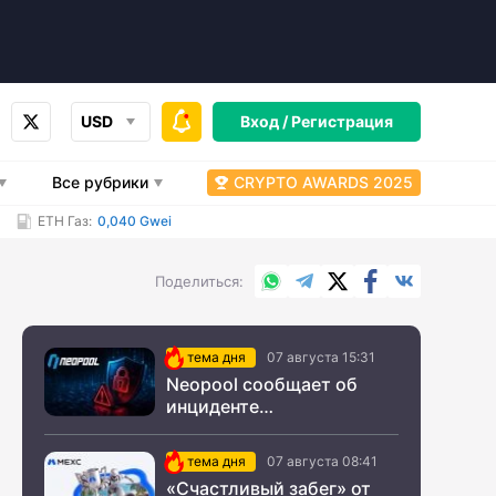
USD
Вход /
Регистрация
Все рубрики
CRYPTO AWARDS 2025
ETH Газ:
0,040 Gwei
WhatsApp
Telegram
X.com
Facebook
Вконтакт
Поделиться
тема дня
07 августа 15:31
Neopool сообщает об
инциденте
информационной
безопасности
тема дня
07 августа 08:41
«Счастливый забег» от