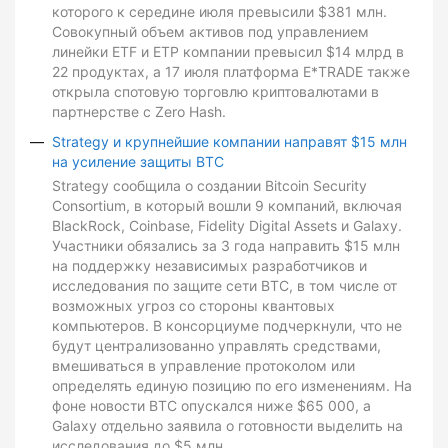
которого к середине июля превысили $381 млн.
Совокупный объем активов под управлением
линейки ETF и ETP компании превысил $14 млрд в
22 продуктах, а 17 июля платформа E*TRADE также
открыла спотовую торговлю криптовалютами в
партнерстве с Zero Hash.
Strategy и крупнейшие компании направят $15 млн
на усиление защиты BTC
Strategy сообщила о создании Bitcoin Security
Consortium, в который вошли 9 компаний, включая
BlackRock, Coinbase, Fidelity Digital Assets и Galaxy.
Участники обязались за 3 года направить $15 млн
на поддержку независимых разработчиков и
исследования по защите сети BTC, в том числе от
возможных угроз со стороны квантовых
компьютеров. В консорциуме подчеркнули, что не
будут централизованно управлять средствами,
вмешиваться в управление протоколом или
определять единую позицию по его изменениям. На
фоне новости BTC опускался ниже $65 000, а
Galaxy отдельно заявила о готовности выделить на
исследования до $5 млн.