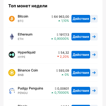
Топ монет недели
Bitcoin
64 963,00
Действия
1,10
BTC
Ethereum
1917,13
Действия
0,90000
ETH
Hyperliquid
54,32
Действия
2,20
HYPE
Binance Coin
593,09
Действия
0
BNB
Pudgy Penguins
0,00601
Действия
0,70000
PENGU