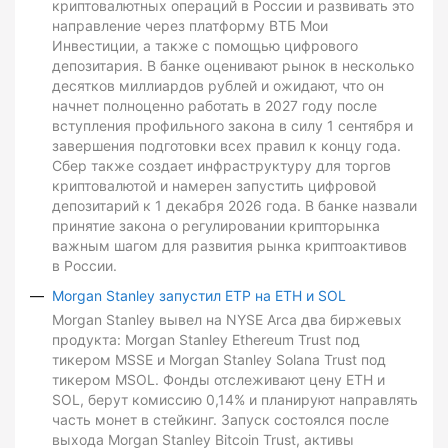
криптовалютных операций в России и развивать это
направление через платформу ВТБ Мои
Инвестиции, а также с помощью цифрового
депозитария. В банке оценивают рынок в несколько
десятков миллиардов рублей и ожидают, что он
начнет полноценно работать в 2027 году после
вступления профильного закона в силу 1 сентября и
завершения подготовки всех правил к концу года.
Сбер также создает инфраструктуру для торгов
криптовалютой и намерен запустить цифровой
депозитарий к 1 декабря 2026 года. В банке назвали
принятие закона о регулировании крипторынка
важным шагом для развития рынка криптоактивов
в России.
Morgan Stanley запустил ETP на ETH и SOL
Morgan Stanley вывел на NYSE Arca два биржевых
продукта: Morgan Stanley Ethereum Trust под
тикером MSSE и Morgan Stanley Solana Trust под
тикером MSOL. Фонды отслеживают цену ETH и
SOL, берут комиссию 0,14% и планируют направлять
часть монет в стейкинг. Запуск состоялся после
выхода Morgan Stanley Bitcoin Trust, активы