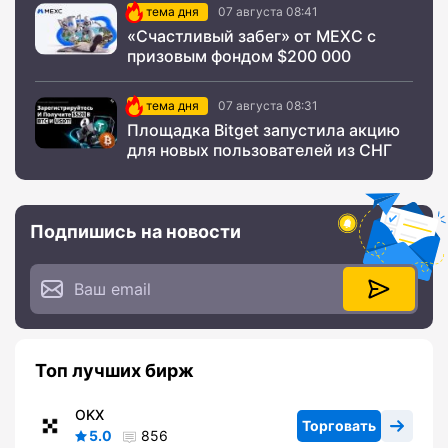
тема дня
07 августа 08:41
«Счастливый забег» от MEXC с
призовым фондом $200 000
тема дня
07 августа 08:31
Площадка Bitget запустила акцию
для новых пользователей из СНГ
Подпишись на новости
Топ лучших бирж
OKX
Торговать
5.0
856