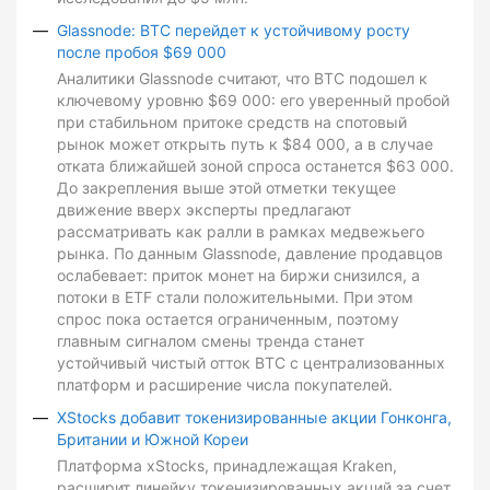
Glassnode: BTC перейдет к устойчивому росту
после пробоя $69 000
Аналитики Glassnode считают, что BTC подошел к
ключевому уровню $69 000: его уверенный пробой
при стабильном притоке средств на спотовый
рынок может открыть путь к $84 000, а в случае
отката ближайшей зоной спроса останется $63 000.
До закрепления выше этой отметки текущее
движение вверх эксперты предлагают
рассматривать как ралли в рамках медвежьего
рынка. По данным Glassnode, давление продавцов
ослабевает: приток монет на биржи снизился, а
потоки в ETF стали положительными. При этом
спрос пока остается ограниченным, поэтому
главным сигналом смены тренда станет
устойчивый чистый отток BTC с централизованных
платформ и расширение числа покупателей.
XStocks добавит токенизированные акции Гонконга,
Британии и Южной Кореи
Платформа xStocks, принадлежащая Kraken,
расширит линейку токенизированных акций за счет