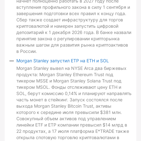
начнет полноценно работать в 2027 году после
вступления профильного закона в силу 1 сентября и
завершения подготовки всех правил к концу года.
Сбер также создает инфраструктуру для торгов
криптовалютой и намерен запустить цифровой
депозитарий к 1 декабря 2026 года. В банке назвали
принятие закона о регулировании крипторынка
важным шагом для развития рынка криптоактивов
в России.
Morgan Stanley запустил ETP на ETH и SOL
Morgan Stanley вывел на NYSE Arca два биржевых
продукта: Morgan Stanley Ethereum Trust под
тикером MSSE и Morgan Stanley Solana Trust под
тикером MSOL. Фонды отслеживают цену ETH и
SOL, берут комиссию 0,14% и планируют направлять
часть монет в стейкинг. Запуск состоялся после
выхода Morgan Stanley Bitcoin Trust, активы
которого к середине июля превысили $381 млн.
Совокупный объем активов под управлением
линейки ETF и ETP компании превысил $14 млрд в
22 продуктах, а 17 июля платформа E*TRADE также
открыла спотовую торговлю криптовалютами в