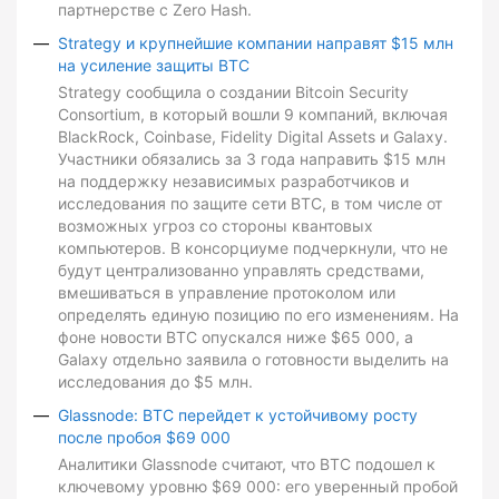
партнерстве с Zero Hash.
Strategy и крупнейшие компании направят $15 млн
на усиление защиты BTC
Strategy сообщила о создании Bitcoin Security
Consortium, в который вошли 9 компаний, включая
BlackRock, Coinbase, Fidelity Digital Assets и Galaxy.
Участники обязались за 3 года направить $15 млн
на поддержку независимых разработчиков и
исследования по защите сети BTC, в том числе от
возможных угроз со стороны квантовых
компьютеров. В консорциуме подчеркнули, что не
будут централизованно управлять средствами,
вмешиваться в управление протоколом или
определять единую позицию по его изменениям. На
фоне новости BTC опускался ниже $65 000, а
Galaxy отдельно заявила о готовности выделить на
исследования до $5 млн.
Glassnode: BTC перейдет к устойчивому росту
после пробоя $69 000
Аналитики Glassnode считают, что BTC подошел к
ключевому уровню $69 000: его уверенный пробой