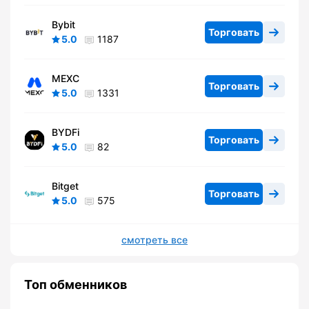
Bybit
Торговать
5.0
1187
MEXC
Торговать
5.0
1331
BYDFi
Торговать
5.0
82
Bitget
Торговать
5.0
575
смотреть все
Топ обменников