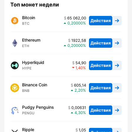
Топ монет недели
Bitcoin
65 062,00
Действия
0,20000
BTC
Ethereum
1922,58
Действия
0,20000
ETH
Hyperliquid
54,90
Действия
1,40
HYPE
Binance Coin
605,14
Действия
2,20
BNB
Pudgy Penguins
0,00631
Действия
4,30
PENGU
Ripple
1,05