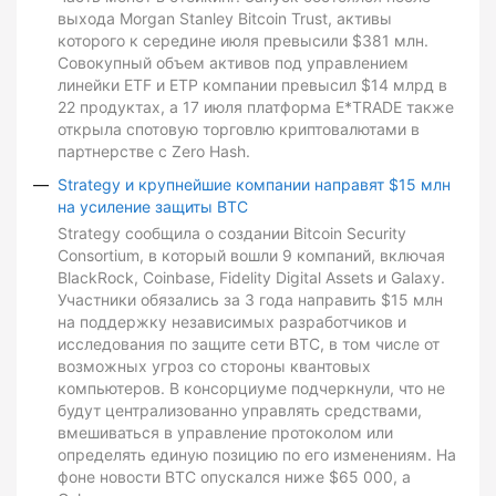
выхода Morgan Stanley Bitcoin Trust, активы
которого к середине июля превысили $381 млн.
Совокупный объем активов под управлением
линейки ETF и ETP компании превысил $14 млрд в
22 продуктах, а 17 июля платформа E*TRADE также
открыла спотовую торговлю криптовалютами в
партнерстве с Zero Hash.
Strategy и крупнейшие компании направят $15 млн
на усиление защиты BTC
Strategy сообщила о создании Bitcoin Security
Consortium, в который вошли 9 компаний, включая
BlackRock, Coinbase, Fidelity Digital Assets и Galaxy.
Участники обязались за 3 года направить $15 млн
на поддержку независимых разработчиков и
исследования по защите сети BTC, в том числе от
возможных угроз со стороны квантовых
компьютеров. В консорциуме подчеркнули, что не
будут централизованно управлять средствами,
вмешиваться в управление протоколом или
определять единую позицию по его изменениям. На
фоне новости BTC опускался ниже $65 000, а