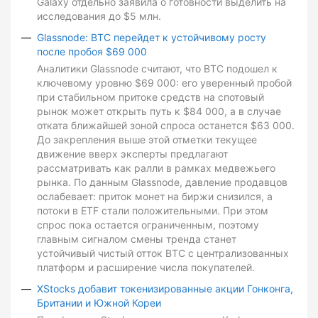
Galaxy отдельно заявила о готовности выделить на
исследования до $5 млн.
Glassnode: BTC перейдет к устойчивому росту
после пробоя $69 000
Аналитики Glassnode считают, что BTC подошел к
ключевому уровню $69 000: его уверенный пробой
при стабильном притоке средств на спотовый
рынок может открыть путь к $84 000, а в случае
отката ближайшей зоной спроса останется $63 000.
До закрепления выше этой отметки текущее
движение вверх эксперты предлагают
рассматривать как ралли в рамках медвежьего
рынка. По данным Glassnode, давление продавцов
ослабевает: приток монет на биржи снизился, а
потоки в ETF стали положительными. При этом
спрос пока остается ограниченным, поэтому
главным сигналом смены тренда станет
устойчивый чистый отток BTC с централизованных
платформ и расширение числа покупателей.
XStocks добавит токенизированные акции Гонконга,
Британии и Южной Кореи