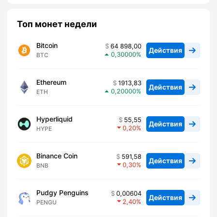
Топ монет недели
Bitcoin
64 898,00
Действия
0,30000
BTC
Ethereum
1913,83
Действия
0,20000
ETH
Hyperliquid
55,55
Действия
0,20
HYPE
Binance Coin
591,58
Действия
0,30
BNB
Pudgy Penguins
0,00604
Действия
2,40
PENGU