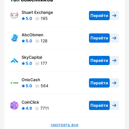
Stuart Exchange
Перейти
5.0
195
AbcObmen
Перейти
5.0
128
SkyCapital
Перейти
5.0
177
OnixCash
Перейти
5.0
564
CoinClick
Перейти
4.9
7711
смотреть все