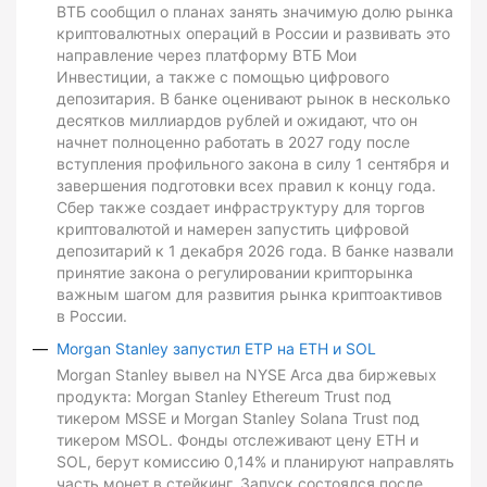
ВТБ сообщил о планах занять значимую долю рынка
криптовалютных операций в России и развивать это
направление через платформу ВТБ Мои
Инвестиции, а также с помощью цифрового
депозитария. В банке оценивают рынок в несколько
десятков миллиардов рублей и ожидают, что он
начнет полноценно работать в 2027 году после
вступления профильного закона в силу 1 сентября и
завершения подготовки всех правил к концу года.
Сбер также создает инфраструктуру для торгов
криптовалютой и намерен запустить цифровой
депозитарий к 1 декабря 2026 года. В банке назвали
принятие закона о регулировании крипторынка
важным шагом для развития рынка криптоактивов
в России.
Morgan Stanley запустил ETP на ETH и SOL
Morgan Stanley вывел на NYSE Arca два биржевых
продукта: Morgan Stanley Ethereum Trust под
тикером MSSE и Morgan Stanley Solana Trust под
тикером MSOL. Фонды отслеживают цену ETH и
SOL, берут комиссию 0,14% и планируют направлять
часть монет в стейкинг. Запуск состоялся после