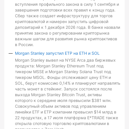
вступления профильного закона в силу 1 сентября и
завершения подготовки всех правил к концу года.
Сбер также создает инфраструктуру для торгов
криптовалютой и намерен запустить цифровой
депозитарий к 1 декабря 2026 года. В банке назвали
принятие закона о регулировании крипторынка
важным шагом для развития рынка криптоактивов
в России.
Morgan Stanley запустил ETP на ETH и SOL
Morgan Stanley вывел на NYSE Arca два биржевых
продукта: Morgan Stanley Ethereum Trust под
тикером MSSE и Morgan Stanley Solana Trust под
тикером MSOL. Фонды отслеживают цену ETH и
SOL, берут комиссию 0,14% и планируют направлять
часть монет в стейкинг. Запуск состоялся после
выхода Morgan Stanley Bitcoin Trust, активы
которого к середине июля превысили $381 млн.
Совокупный объем активов под управлением
линейки ETF и ETP компании превысил $14 млрд в
22 продуктах, а 17 июля платформа E*TRADE также
открыла спотовую торговлю криптовалютами в