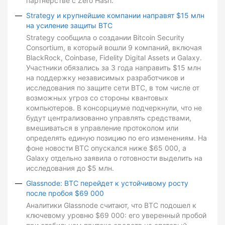
партнерстве с Zero Hash.
Strategy и крупнейшие компании направят $15 млн
на усиление защиты BTC
Strategy сообщила о создании Bitcoin Security
Consortium, в который вошли 9 компаний, включая
BlackRock, Coinbase, Fidelity Digital Assets и Galaxy.
Участники обязались за 3 года направить $15 млн
на поддержку независимых разработчиков и
исследования по защите сети BTC, в том числе от
возможных угроз со стороны квантовых
компьютеров. В консорциуме подчеркнули, что не
будут централизованно управлять средствами,
вмешиваться в управление протоколом или
определять единую позицию по его изменениям. На
фоне новости BTC опускался ниже $65 000, а
Galaxy отдельно заявила о готовности выделить на
исследования до $5 млн.
Glassnode: BTC перейдет к устойчивому росту
после пробоя $69 000
Аналитики Glassnode считают, что BTC подошел к
ключевому уровню $69 000: его уверенный пробой