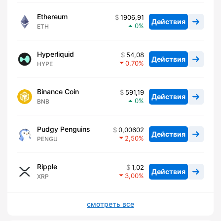
Ethereum
1906,91
Действия
0
ETH
Hyperliquid
54,08
Действия
0,70
HYPE
Binance Coin
591,19
Действия
0
BNB
Pudgy Penguins
0,00602
Действия
2,50
PENGU
Ripple
1,02
Действия
3,00
XRP
смотреть все