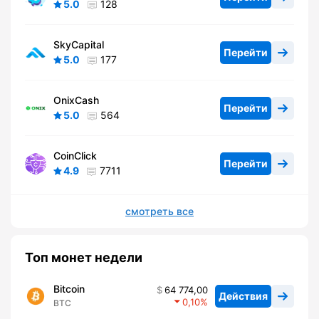
5.0
128
SkyCapital
Перейти
5.0
177
OnixCash
Перейти
5.0
564
CoinClick
Перейти
4.9
7711
смотреть все
Топ монет недели
Bitcoin
64 774,00
Действия
0,10
BTC