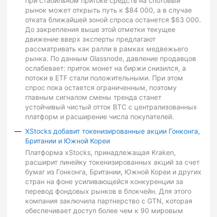
при стабильном притоке средств на спотовый
рынок может открыть путь к $84 000, а в случае
отката ближайшей зоной спроса останется $63 000.
До закрепления выше этой отметки текущее
движение вверх эксперты предлагают
рассматривать как ралли в рамках медвежьего
рынка. По данным Glassnode, давление продавцов
ослабевает: приток монет на биржи снизился, а
потоки в ETF стали положительными. При этом
спрос пока остается ограниченным, поэтому
главным сигналом смены тренда станет
устойчивый чистый отток BTC с централизованных
платформ и расширение числа покупателей.
XStocks добавит токенизированные акции Гонконга,
Британии и Южной Кореи
Платформа xStocks, принадлежащая Kraken,
расширит линейку токенизированных акций за счет
бумаг из Гонконга, Британии, Южной Кореи и других
стран на фоне усиливающейся конкуренции за
перевод фондовых рынков в блокчейн. Для этого
компания заключила партнерство с GTN, которая
обеспечивает доступ более чем к 90 мировым