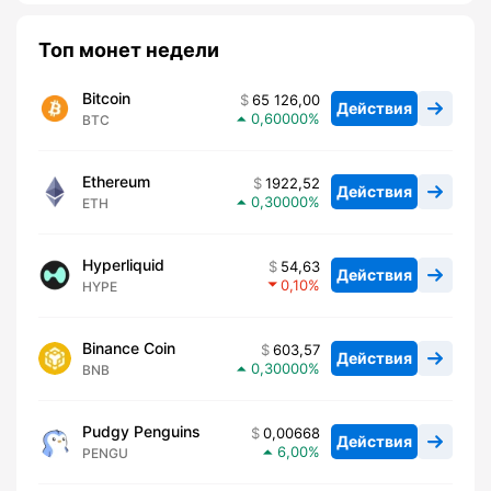
Топ монет недели
Bitcoin
65 126,00
Действия
0,60000
BTC
Ethereum
1922,52
Действия
0,30000
ETH
Hyperliquid
54,63
Действия
0,10
HYPE
Binance Coin
603,57
Действия
0,30000
BNB
Pudgy Penguins
0,00668
Действия
6,00
PENGU