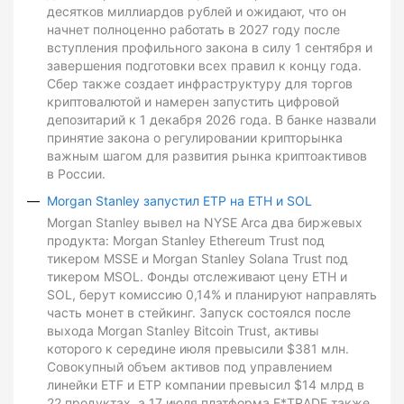
десятков миллиардов рублей и ожидают, что он
начнет полноценно работать в 2027 году после
вступления профильного закона в силу 1 сентября и
завершения подготовки всех правил к концу года.
Сбер также создает инфраструктуру для торгов
криптовалютой и намерен запустить цифровой
депозитарий к 1 декабря 2026 года. В банке назвали
принятие закона о регулировании крипторынка
важным шагом для развития рынка криптоактивов
в России.
Morgan Stanley запустил ETP на ETH и SOL
Morgan Stanley вывел на NYSE Arca два биржевых
продукта: Morgan Stanley Ethereum Trust под
тикером MSSE и Morgan Stanley Solana Trust под
тикером MSOL. Фонды отслеживают цену ETH и
SOL, берут комиссию 0,14% и планируют направлять
часть монет в стейкинг. Запуск состоялся после
выхода Morgan Stanley Bitcoin Trust, активы
которого к середине июля превысили $381 млн.
Совокупный объем активов под управлением
линейки ETF и ETP компании превысил $14 млрд в
22 продуктах, а 17 июля платформа E*TRADE также