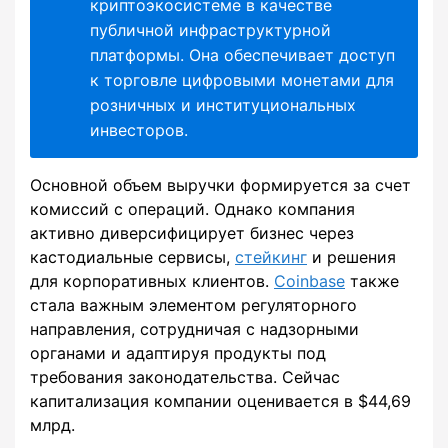
криптоэкосистеме в качестве
публичной инфраструктурной
платформы. Она обеспечивает доступ
к торговле цифровыми монетами для
розничных и институциональных
инвесторов.
Основной объем выручки формируется за счет
комиссий с операций. Однако компания
активно диверсифицирует бизнес через
кастодиальные сервисы,
стейкинг
и решения
для корпоративных клиентов.
Coinbase
также
стала важным элементом регуляторного
направления, сотрудничая с надзорными
органами и адаптируя продукты под
требования законодательства. Сейчас
капитализация компании оценивается в $44,69
млрд.