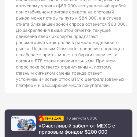
ключевому уровню $69 000: его уверенный пробой
при стабильном притоке средств на спотовый
рынок может открыть путь к $84 000, а в случае
отката ближайшей зоной спроса останется $63 000.
До закрепления выше этой отметки текущее
движение вверх эксперты предлагают
рассматривать как ралли в рамках медвежьего
рынка. По данным Glassnode, давление продавцов
ослабевает: приток монет на биржи снизился, а
потоки в ETF стали положительными. При этом
спрос пока остается ограниченным, поэтому
главным сигналом смены тренда станет
устойчивый чистый отток BTC с централизованных
платформ и расширение числа покупателей.
тема дня
10 августа 08:36
«Счастливый забег» от MEXC с
призовым фондом $200 000