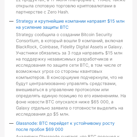
открыла спотовую торговлю криптовалютами в
партнерстве с Zero Hash.
Strategy и крупнейшие компании направят $15 млн
на усиление защиты BTC
Strategy сообщила о создании Bitcoin Security
Consortium, в который вошли 9 компаний, включая
BlackRock, Coinbase, Fidelity Digital Assets и Galaxy.
Участники обязались за 3 года направить $15 млн
на поддержку независимых разработчиков и
исследования по защите сети BTC, в том числе от
возможных угроз со стороны квантовых
компьютеров. В консорциуме подчеркнули, что не
будут централизованно управлять средствами,
вмешиваться в управление протоколом или
определять единую позицию по его изменениям. На
фоне новости BTC опускался ниже $65 000, а
Galaxy отдельно заявила о готовности выделить на
исследования до $5 млн.
Glassnode: BTC перейдет к устойчивому росту
после пробоя $69 000
Аналитики Glassnode считают, что BTC подошел к