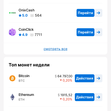
OnixCash
Перейти
5.0
564
CoinClick
Перейти
4.9
7711
смотреть все
Топ монет недели
Bitcoin
64 797,00
Действия
0,20
BTC
Ethereum
1915,52
Действия
0,20
ETH