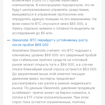
возможных угроз со стороны квантовых
компьютеров. В консорциуме подчеркнули, что не
будут централизованно управлять средствами,
вмешиваться в управление протоколом или
определять единую позицию по его изменениям. На
фоне новости BTC опускался ниже $65 000, а
Galaxy отдельно заявила о готовности выделить на
исследования до $5 млн.
Glassnode: BTC перейдет к устойчивому росту
после пробоя $69 000
Аналитики Glassnode считают, что BTC подошел к
ключевому уровню $69 000: его уверенный пробой
при стабильном притоке средств на спотовый
рынок может открыть путь к $84 000, а в случае
отката ближайшей зоной спроса останется $63 000.
До закрепления выше этой отметки текущее
движение вверх эксперты предлагают
рассматривать как ралли в рамках медвежьего
рынка. По данным Glassnode, давление продавцов
ослабевает: приток монет на биржи снизился, а
потоки в ETF стали положительными. При этом
спрос пока остается ограниченным, поэтому