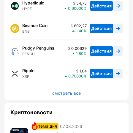
Hyperliquid
54,75
Действия
0,60000
HYPE
Binance Coin
602,27
Действия
1,40
BNB
Pudgy Penguins
0,00629
Действия
1,80
PENGU
Ripple
1,04
Действия
0,70000
XRP
смотреть все
Криптоновости
тема дня
07.08.2026