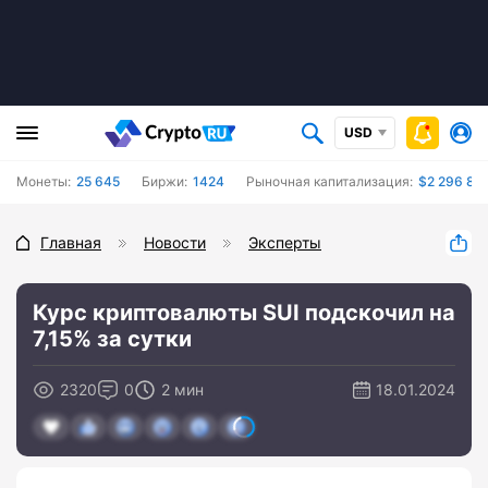
USD
Монеты:
25 645
Биржи:
1424
Рыночная капитализация:
$2 296 862
Главная
Новости
Эксперты
Курс криптовалюты SUI подскочил на
7,15% за сутки
2320
0
2 мин
18.01.2024