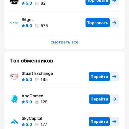
Торговать
5.0
82
Bitget
Торговать
5.0
575
смотреть все
Топ обменников
Stuart Exchange
Перейти
5.0
195
AbcObmen
Перейти
5.0
128
SkyCapital
Перейти
5.0
177