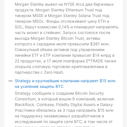
Morgan Stanley вывел на NYSE Arca два биржевых
продукта: Morgan Stanley Ethereum Trust под
тикером MSSE и Morgan Stanley Solana Trust под
тикером MSOL. Фонды отслеживают цену ETH и
SOL, берут комиссию 0,14% и планируют направлять
часть монет в стейкинг. Запуск состоялся после
выхода Morgan Stanley Bitcoin Trust, активы
которого к середине июля превысили $381 млн.
Совокупный объем активов под управлением
линейки ETF и ETP компании превысил $14 млрд в
22 продуктах, а 17 июля платформа E*TRADE также
открыла спотовую торговлю криптовалютами в
партнерстве с Zero Hash.
Strategy и крупнейшие компании направят $15 млн
на усиление защиты BTC
Strategy сообщила о создании Bitcoin Security
Consortium, в который вошли 9 компаний, включая
BlackRock, Coinbase, Fidelity Digital Assets и Galaxy.
Участники обязались за 3 года направить $15 млн
на поддержку независимых разработчиков и
исследования по защите сети BTC, в том числе от