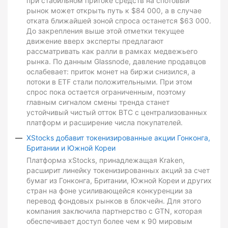
при стабильном притоке средств на спотовый
рынок может открыть путь к $84 000, а в случае
отката ближайшей зоной спроса останется $63 000.
До закрепления выше этой отметки текущее
движение вверх эксперты предлагают
рассматривать как ралли в рамках медвежьего
рынка. По данным Glassnode, давление продавцов
ослабевает: приток монет на биржи снизился, а
потоки в ETF стали положительными. При этом
спрос пока остается ограниченным, поэтому
главным сигналом смены тренда станет
устойчивый чистый отток BTC с централизованных
платформ и расширение числа покупателей.
XStocks добавит токенизированные акции Гонконга,
Британии и Южной Кореи
Платформа xStocks, принадлежащая Kraken,
расширит линейку токенизированных акций за счет
бумаг из Гонконга, Британии, Южной Кореи и других
стран на фоне усиливающейся конкуренции за
перевод фондовых рынков в блокчейн. Для этого
компания заключила партнерство с GTN, которая
обеспечивает доступ более чем к 90 мировым