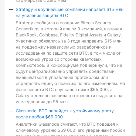
партнерстве с Zero Hash.
Strategy и крупнейшие компании направят $15 млн
на усиление защиты BTC
Strategy сообщила о создании Bitcoin Security
Consortium, в который вошли 9 компаний, включая
BlackRock, Coinbase, Fidelity Digital Assets и Galaxy.
Участники обязались за 3 года направить $15 млн
на поддержку независимых разработчиков и
исследования по защите сети BTC, в том числе от
возможных угроз со стороны квантовых
компьютеров. В консорциуме подчеркнули, что не
будут централизованно управлять средствами,
вмешиваться в управление протоколом или
определять единую позицию по его изменениям. На
фоне новости BTC опускался ниже $65 000, а
Galaxy отдельно заявила о готовности выделить на
исследования до $5 млн.
Glassnode: BTC перейдет к устойчивому росту
после пробоя $69 000
Аналитики Glassnode считают, что BTC подошел к
ключевому уровню $69 000: его уверенный пробой