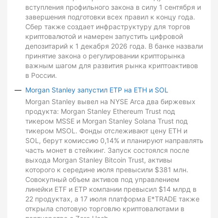
вступления профильного закона в силу 1 сентября и
завершения подготовки всех правил к концу года.
Сбер также создает инфраструктуру для торгов
криптовалютой и намерен запустить цифровой
депозитарий к 1 декабря 2026 года. В банке назвали
принятие закона о регулировании крипторынка
важным шагом для развития рынка криптоактивов
в России.
Morgan Stanley запустил ETP на ETH и SOL
Morgan Stanley вывел на NYSE Arca два биржевых
продукта: Morgan Stanley Ethereum Trust под
тикером MSSE и Morgan Stanley Solana Trust под
тикером MSOL. Фонды отслеживают цену ETH и
SOL, берут комиссию 0,14% и планируют направлять
часть монет в стейкинг. Запуск состоялся после
выхода Morgan Stanley Bitcoin Trust, активы
которого к середине июля превысили $381 млн.
Совокупный объем активов под управлением
линейки ETF и ETP компании превысил $14 млрд в
22 продуктах, а 17 июля платформа E*TRADE также
открыла спотовую торговлю криптовалютами в