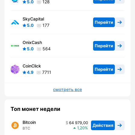
5.0
128
SkyCapital
Перейти
5.0
177
OnixCash
Перейти
5.0
564
CoinClick
Перейти
4.9
7711
смотреть все
Топ монет недели
Bitcoin
64 979,00
Действия
1,20
BTC