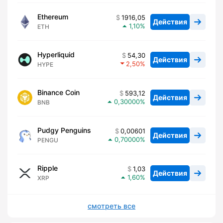
Ethereum
1916,05
Действия
1,10
ETH
Hyperliquid
54,30
Действия
2,50
HYPE
Binance Coin
593,12
Действия
0,30000
BNB
Pudgy Penguins
0,00601
Действия
0,70000
PENGU
Ripple
1,03
Действия
1,60
XRP
смотреть все